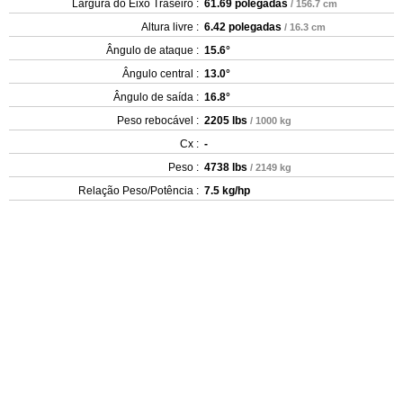
Largura do Eixo Traseiro :
61.69 polegadas
/ 156.7 cm
Altura livre :
6.42 polegadas
/ 16.3 cm
Ângulo de ataque :
15.6°
Ângulo central :
13.0°
Ângulo de saída :
16.8°
Peso rebocável :
2205 lbs
/ 1000 kg
Cx :
-
Peso :
4738 lbs
/ 2149 kg
Relação Peso/Potência :
7.5 kg/hp