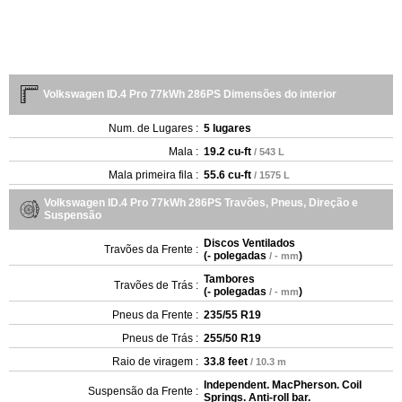
Volkswagen ID.4 Pro 77kWh 286PS Dimensões do interior
Num. de Lugares :
5 lugares
Mala :
19.2 cu-ft
/ 543 L
Mala primeira fila :
55.6 cu-ft
/ 1575 L
Volkswagen ID.4 Pro 77kWh 286PS Travões, Pneus, Direção e
Suspensão
Discos Ventilados
Travões da Frente :
(
- polegadas
)
/ - mm
Tambores
Travões de Trás :
(
- polegadas
)
/ - mm
Pneus da Frente :
235/55 R19
Pneus de Trás :
255/50 R19
Raio de viragem :
33.8 feet
/ 10.3 m
Independent. MacPherson. Coil
Suspensão da Frente :
Springs. Anti-roll bar.