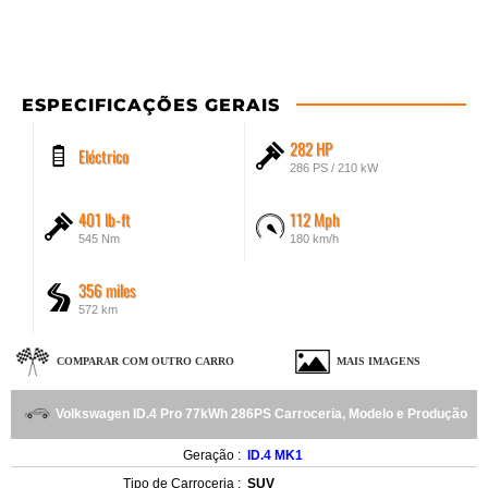
ESPECIFICAÇÕES GERAIS
282 HP
Eléctrico
286 PS / 210 kW
401 lb-ft
112 Mph
545 Nm
180 km/h
356 miles
572 km
COMPARAR COM OUTRO CARRO
MAIS IMAGENS
Volkswagen ID.4 Pro 77kWh 286PS Carroceria, Modelo e Produção
Geração :
ID.4 MK1
Tipo de Carroceria :
SUV