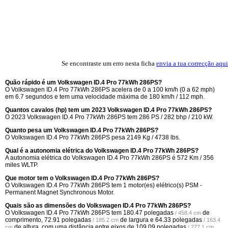
Se encontraste um erro nesta ficha
envia a tua correcção aqui
Quão rápido é um Volkswagen ID.4 Pro 77kWh 286PS?
O Volkswagen ID.4 Pro 77kWh 286PS acelera de 0 a 100 km/h (0 a 62 mph)
em 6.7 segundos e tem uma velocidade máxima de 180 km/h / 112 mph.
Quantos cavalos (hp) tem um 2023 Volkswagen ID.4 Pro 77kWh 286PS?
O 2023 Volkswagen ID.4 Pro 77kWh 286PS tem 286 PS / 282 bhp / 210 kW.
Quanto pesa um Volkswagen ID.4 Pro 77kWh 286PS?
O Volkswagen ID.4 Pro 77kWh 286PS pesa 2149 Kg / 4738 lbs.
Qual é a autonomia elétrica do Volkswagen ID.4 Pro 77kWh 286PS?
A autonomia elétrica do Volkswagen ID.4 Pro 77kWh 286PS é 572 Km / 356
miles WLTP.
Que motor tem o Volkswagen ID.4 Pro 77kWh 286PS?
O Volkswagen ID.4 Pro 77kWh 286PS tem 1 motor(es) elétrico(s) PSM -
Permanent Magnet Synchronous Motor.
Quais são as dimensões do Volkswagen ID.4 Pro 77kWh 286PS?
O Volkswagen ID.4 Pro 77kWh 286PS tem
180.47 polegadas
de
/ 458.4 cm
comprimento,
72.91 polegadas
de largura e
64.33 polegadas
/ 185.2 cm
/ 163.4
de altura, com uma distância entre eixos de
109.09 polegadas
.
cm
/ 277.1 cm