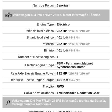
Num. de Portas :
5 portas
Volkswagen ID.4 Pro 77kWh 286PS Motor Informação Técnica
Engine Type :
Eléctrico
Potência total elétrico :
282 HP
/ 286 PS / 210 kW
Binário total elétrico :
401 lb-ft
/ 545 Nm
Potência :
282 HP
/ 286 PS / 210 kW
Binário :
401 lb-ft
/ 545 Nm
Number of electric engines:
1
PSM - Permanent Magnet
Electric engine 1 type:
Synchronous Motor
Rear Axle Electric Engine Power:
282 HP
/ 286 PS / 210 kW
Rear Axle Electric Engine Torque:
401 lb-ft
/ 545 Nm
Tracção :
RWD
Caixa de Velocidades :
1 velocidades Reduction Gear
Volkswagen ID.4 Pro 77kWh 286PS Informação técnica da Bateria,
Carregamento e Autonomia
Autonomia (WLTP):
356 miles
/ 572 km