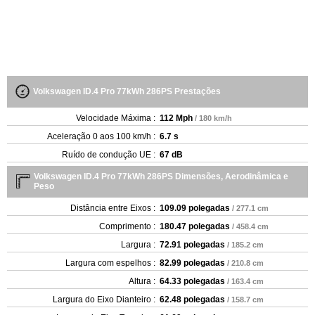
Volkswagen ID.4 Pro 77kWh 286PS Prestações
Velocidade Máxima :
112 Mph
/ 180 km/h
Aceleração 0 aos 100 km/h :
6.7 s
Ruído de condução UE :
67 dB
Volkswagen ID.4 Pro 77kWh 286PS Dimensões, Aerodinâmica e
Peso
Distância entre Eixos :
109.09 polegadas
/ 277.1 cm
Comprimento :
180.47 polegadas
/ 458.4 cm
Largura :
72.91 polegadas
/ 185.2 cm
Largura com espelhos :
82.99 polegadas
/ 210.8 cm
Altura :
64.33 polegadas
/ 163.4 cm
Largura do Eixo Dianteiro :
62.48 polegadas
/ 158.7 cm