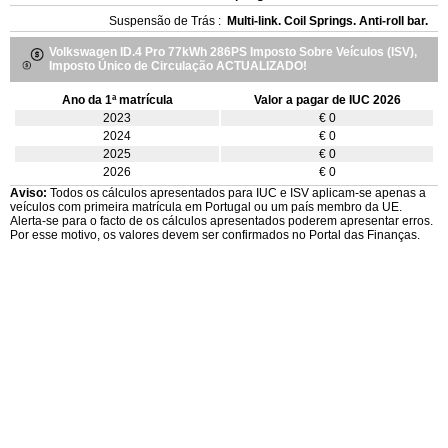
Suspensão de Trás :
Multi-link. Coil Springs. Anti-roll bar.
Volkswagen ID.4 Pro 77kWh 286PS Imposto Sobre Veículos (ISV),
Imposto Único de Circulação ACTUALIZADO!
Ano da 1ª matrícula
Valor a pagar de IUC 2026
2023
€ 0
2024
€ 0
2025
€ 0
2026
€ 0
Aviso:
Todos os cálculos apresentados para IUC e ISV aplicam-se apenas a
veículos com primeira matrícula em Portugal ou um país membro da UE.
Alerta-se para o facto de os cálculos apresentados poderem apresentar erros.
Por esse motivo, os valores devem ser confirmados no Portal das Finanças.