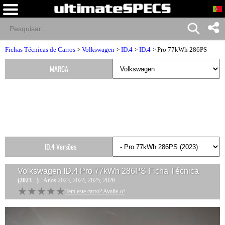
Fichas Técnicas de Carros
>
Volkswagen
>
ID.4
>
ID.4
> Pro 77kWh 286PS
MARCA
ID.4 Versões
Volkswagen ID.4 Pro 77kWh 286PS
Ficha Técnica
(2023 - )
- Anos 2023, 2024, 2025, 2026
★★★★★
★★★★★
Tem este carro? Avalie-o!