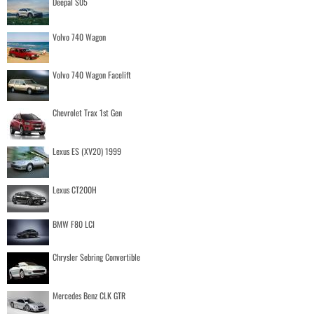
Deepal S05
Volvo 740 Wagon
Volvo 740 Wagon Facelift
Chevrolet Trax 1st Gen
Lexus ES (XV20) 1999
Lexus CT200H
BMW F80 LCI
Chrysler Sebring Convertible
Mercedes Benz CLK GTR