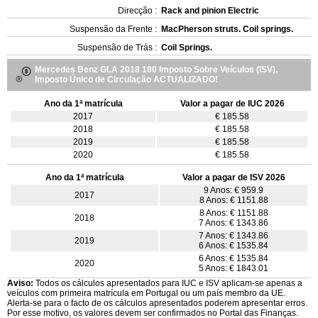
Direcção :
Rack and pinion Electric
Suspensão da Frente :
MacPherson struts. Coil springs.
Suspensão de Trás :
Coil Springs.
Mercedes Benz GLA 2018 180 Imposto Sobre Veículos (ISV),
Imposto Único de Circulação ACTUALIZADO!
Ano da 1ª matrícula
Valor a pagar de IUC 2026
2017
€ 185.58
2018
€ 185.58
2019
€ 185.58
2020
€ 185.58
Ano da 1ª matrícula
Valor a pagar de ISV 2026
9 Anos: € 959.9
2017
8 Anos: € 1151.88
8 Anos: € 1151.88
2018
7 Anos: € 1343.86
7 Anos: € 1343.86
2019
6 Anos: € 1535.84
6 Anos: € 1535.84
2020
5 Anos: € 1843.01
Aviso:
Todos os cálculos apresentados para IUC e ISV aplicam-se apenas a
veículos com primeira matrícula em Portugal ou um país membro da UE.
Alerta-se para o facto de os cálculos apresentados poderem apresentar erros.
Por esse motivo, os valores devem ser confirmados no Portal das Finanças.