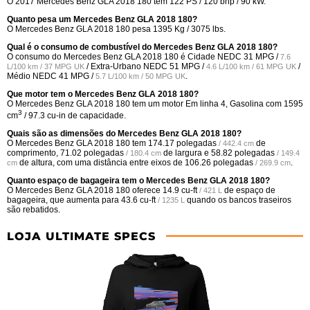
O 2017 Mercedes Benz GLA 2018 180 tem 122 PS / 120 bhp / 90 kW.
Quanto pesa um Mercedes Benz GLA 2018 180?
O Mercedes Benz GLA 2018 180 pesa 1395 Kg / 3075 lbs.
Qual é o consumo de combustível do Mercedes Benz GLA 2018 180?
O consumo do Mercedes Benz GLA 2018 180 é Cidade NEDC
31 MPG /
7.6
/ Extra-Urbano NEDC
51 MPG /
/
L/100 km / 37 MPG UK
4.6 L/100 km / 61 MPG UK
Médio NEDC
41 MPG /
.
5.7 L/100 km / 50 MPG UK
Que motor tem o Mercedes Benz GLA 2018 180?
O Mercedes Benz GLA 2018 180 tem um motor Em linha 4, Gasolina com 1595
3
cm
/ 97.3 cu-in de capacidade.
Quais são as dimensões do Mercedes Benz GLA 2018 180?
O Mercedes Benz GLA 2018 180 tem
174.17 polegadas
de
/ 442.4 cm
comprimento,
71.02 polegadas
de largura e
58.82 polegadas
/ 180.4 cm
/ 149.4
de altura, com uma distância entre eixos de
106.26 polegadas
.
cm
/ 269.9 cm
Quanto espaço de bagageira tem o Mercedes Benz GLA 2018 180?
O Mercedes Benz GLA 2018 180 oferece
14.9 cu-ft
de espaço de
/ 421 L
bagageira, que aumenta para
43.6 cu-ft
quando os bancos traseiros
/ 1235 L
são rebatidos.
LOJA ULTIMATE SPECS