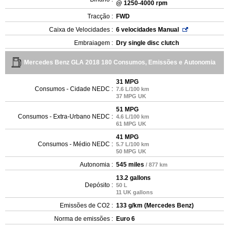
@ 1250-4000 rpm
Tracção :
FWD
Caixa de Velocidades :
6 velocidades Manual
Embraiagem :
Dry single disc clutch
Mercedes Benz GLA 2018 180 Consumos, Emissões e Autonomia
31 MPG
Consumos - Cidade NEDC :
7.6 L/100 km
37 MPG UK
51 MPG
Consumos - Extra-Urbano NEDC :
4.6 L/100 km
61 MPG UK
41 MPG
Consumos - Médio NEDC :
5.7 L/100 km
50 MPG UK
Autonomia :
545 miles
/ 877 km
13.2 gallons
Depósito :
50 L
11 UK gallons
Emissões de CO2 :
133 g/km (Mercedes Benz)
Norma de emissões :
Euro 6