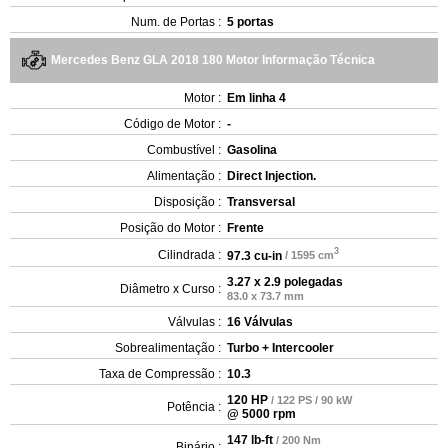
Num. de Portas :
5 portas
Mercedes Benz GLA 2018 180 Motor Informação Técnica
Motor :
Em linha 4
Código de Motor :
-
Combustível :
Gasolina
Alimentação :
Direct Injection.
Disposição :
Transversal
Posição do Motor :
Frente
3
Cilindrada :
97.3 cu-in
/ 1595 cm
3.27 x 2.9 polegadas
Diâmetro x Curso :
83.0 x 73.7 mm
Válvulas :
16 Válvulas
Sobrealimentação :
Turbo + Intercooler
Taxa de Compressão :
10.3
120 HP
/ 122 PS / 90 kW
Potência :
@ 5000 rpm
147 lb-ft
/ 200 Nm
Binário :