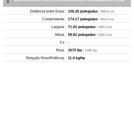
Distância entre Eixos :
106.26 polegadas
/ 269.9 cm
Comprimento :
174.17 polegadas
/ 442.4 cm
Largura :
71.02 polegadas
/ 180.4 cm
Altura :
58.82 polegadas
/ 149.4 cm
Cx :
-
Peso :
3075 lbs
/ 1395 kg
Relação Peso/Potência :
11.4 kg/hp