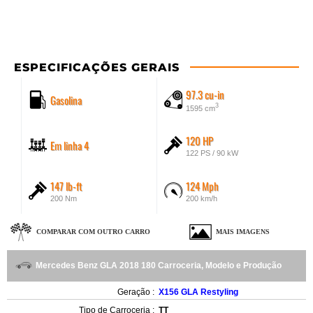
ESPECIFICAÇÕES GERAIS
97.3 cu-in
Gasolina
3
1595 cm
120 HP
Em linha 4
122 PS / 90 kW
147 lb-ft
124 Mph
200 Nm
200 km/h
COMPARAR COM OUTRO CARRO
MAIS IMAGENS
Mercedes Benz GLA 2018 180 Carroceria, Modelo e Produção
Geração :
X156 GLA Restyling
Tipo de Carroceria :
TT