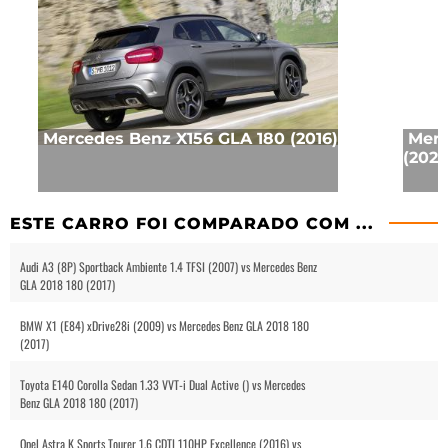
Mercedes Benz X156 GLA 180 (2016)
Merc
(2020
ESTE CARRO FOI COMPARADO COM ...
Audi A3 (8P) Sportback Ambiente 1.4 TFSI (2007) vs Mercedes Benz
GLA 2018 180 (2017)
BMW X1 (E84) xDrive28i (2009) vs Mercedes Benz GLA 2018 180
(2017)
Toyota E140 Corolla Sedan 1.33 VVT-i Dual Active () vs Mercedes
Benz GLA 2018 180 (2017)
Opel Astra K Sports Tourer 1.6 CDTI 110HP Excellence (2016) vs