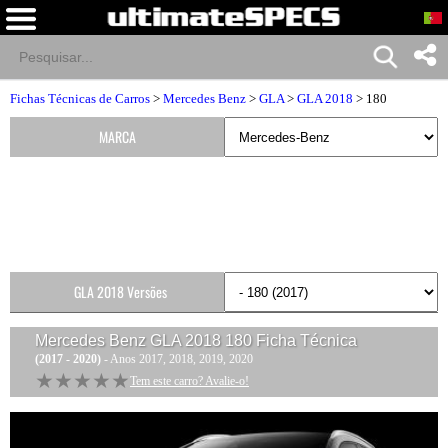
Fichas Técnicas de Carros
>
Mercedes Benz
>
GLA
>
GLA 2018
> 180
MARCA
GLA 2018 Versões
Mercedes Benz GLA 2018 180
Ficha Técnica
(2017 - 2020)
- Anos 2017, 2018, 2019, 2020
★★★★★
★★★★★
Tem este carro? Avalie-o!