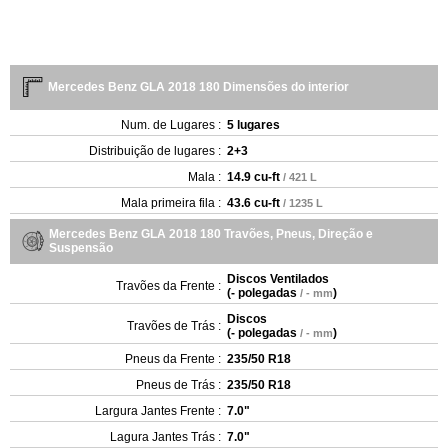
Mercedes Benz GLA 2018 180 Dimensões do interior
Num. de Lugares :
5 lugares
Distribuição de lugares :
2+3
Mala :
14.9 cu-ft
/ 421 L
Mala primeira fila :
43.6 cu-ft
/ 1235 L
Mercedes Benz GLA 2018 180 Travões, Pneus, Direção e
Suspensão
Discos Ventilados
Travões da Frente :
(
- polegadas
)
/ - mm
Discos
Travões de Trás :
(
- polegadas
)
/ - mm
Pneus da Frente :
235/50 R18
Pneus de Trás :
235/50 R18
Largura Jantes Frente :
7.0"
Lagura Jantes Trás :
7.0"