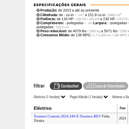
ESPECIFICAÇÕES GERAIS
Produção:
de 2023 a até ao presente
3
3
Cilindrada:
de
- cu-in
a
151.8 cu-in
/ - cm
/ 2488 cm
Potência:
de
134 HP
a
230 HP
/ 136 PS / 100 kW
/ 233 PS
Comprimento:
- polegadas
Largura:
- polegadas
/ - cm
polegadas
/ 310.0 cm
Peso rebocável:
de
4079 lbs
a
5071 lbs
/ 1850 kg
/ 2300 
Consumos Médio:
de
138 MPG
/ 1.7 L/100 km / 166 MPG
Filtrar:
Combustível
Caixa de Velocidades
Eléctrico (1 Versões)
Plugin Híbrido (1 Versões)
Motores a Ga
Eléctrico
Ano
Tourneo Custom 2024 340 E-Tourneo BEV
Ficha
2024
Técnica