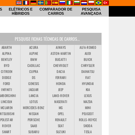
S
ELÉTRICOS E
COMPARADOR DE
PESQUISA
HÍBRIDOS
CARROS
AVANÇADA
PESQUISE FICHAS TÉCNICAS DE CARROS...
ABARTH
ACURA
AIWAYS
ALFA-ROMEO
ALPINA
ALPINE
ASTON-MARTIN
AUDI
BENTLEY
BMW
BUGATTI
BUICK
BYD
CADILLAC
CHEVROLET
CHRYSLER
CITROEN
CUPRA
DACIA
DAIHATSU
DODGE
DS
FERRARI
FIAT
FORD
GENESIS
HONDA
HYUNDAI
INFINITI
JAGUAR
JEEP
KIA
AMBORGHINI
LANCIA
LAND-ROVER
LEXUS
LINCOLN
LOTUS
MASERATI
MAZDA
MCLAREN
MERCEDES-BENZ
MG
MINI
MITSUBISHI
NISSAN
OPEL
PEUGEOT
POLESTAR
PORSCHE
RENAULT
ROLLS-ROYCE
ROVER
SAAB
SEAT
SKODA
SMART
SUBARU
SUZUKI
TESLA