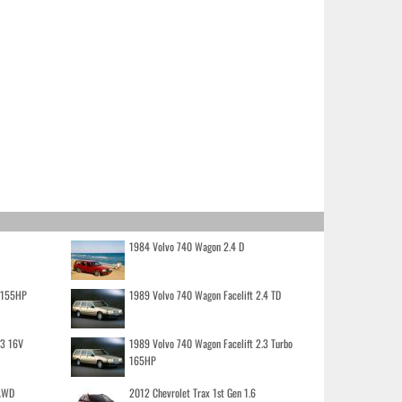
1984 Volvo 740 Wagon 2.4 D
o 155HP
1989 Volvo 740 Wagon Facelift 2.4 TD
.3 16V
1989 Volvo 740 Wagon Facelift 2.3 Turbo
165HP
 AWD
2012 Chevrolet Trax 1st Gen 1.6