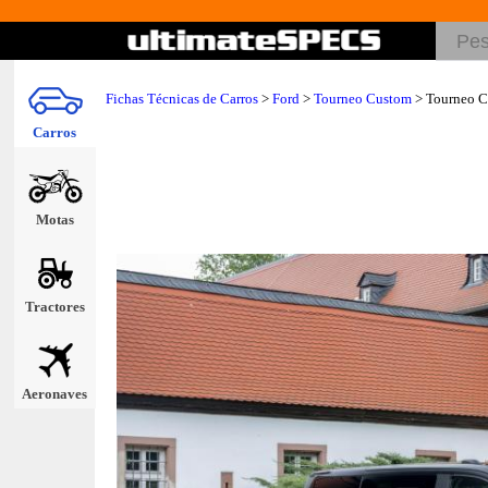
Fichas Técnicas de Carros
>
Ford
>
Tourneo Custom
> Tourneo C
Carros
Motas
Tractores
Aeronaves