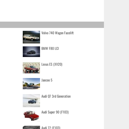
Volvo 740 Wagon Facelift
BMW F80 LCI
Lexus ES (XV20)
Jaecoo 5
Audi Q7 3rd Generation
Audi Super 90 (F103)
Audi 72 (F103)