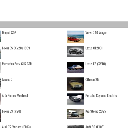
Deepal S05
Volvo 740 Wagon
Lexus ES (XV20) 1999
Lexus CT200H
Mercedes Benz CLK GTR
Lexus ES (XV10)
Jaecoo 7
Citroen SM
Alfa Romeo Montreal
Porsche Cayenne Electric
Lexus ES (V20)
Kia Stonic 2025
Audi 72 Variant (F103)
Audi 80 (F103)