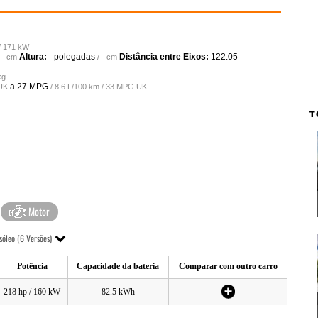
 / 171 kW
Altura:
- polegadas
Distância entre Eixos:
122.05
/ - cm
/ - cm
kg
a
27 MPG
 UK
/ 8.6 L/100 km / 33 MPG UK
T
Motor
sóleo (6 Versões)
Potência
Capacidade da bateria
Comparar com outro carro
218 hp / 160 kW
82.5 kWh