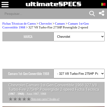
Fichas Técnicas de Carros
>
Chevrolet
>
Camaro
>
Camaro 1st-Gen
Convertible 1968
> 327 V8 Turbo-Fire 275HP Powerglide 2-speed
MARCA
Camaro 1st-Gen Convertible 1968
Versões
Chevrolet Camaro 1st-Gen Convertible 1968 327 V8
Turbo-Fire 275HP Powerglide 2-speed
Ficha Técnica
(1967 - 1968)
- Anos 1967, 1968
★★★★★
★★★★★
Tem este carro? Avalie-o!