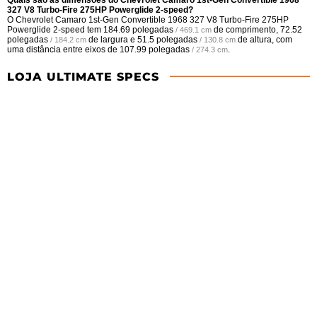
327 V8 Turbo-Fire 275HP Powerglide 2-speed?
O Chevrolet Camaro 1st-Gen Convertible 1968 327 V8 Turbo-Fire 275HP
Powerglide 2-speed tem
184.69 polegadas
de comprimento,
72.52
/ 469.1 cm
polegadas
de largura e
51.5 polegadas
de altura, com
/ 184.2 cm
/ 130.8 cm
uma distância entre eixos de
107.99 polegadas
.
/ 274.3 cm
LOJA ULTIMATE SPECS