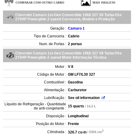
COMPARAR COM OUTRO CARRO
MAIS IMAGENS
Chevrolet Camaro 1st-Gen Convertible 1968 327 V8 Turbo-Fire
275HP Powerglide 2-speed Carroceria, Modelo e Produção
Geração :
Camaro 1
Tipo de Carroceria :
Cabrio
Num. de Portas :
2 portas
Chevrolet Camaro 1st-Gen Convertible 1968 327 V8 Turbo-Fire
275HP Powerglide 2-speed Motor Informação Técnica
Motor :
V 8
Código de Motor :
GM LF7/L30 327
Combustível :
Gasolina
Alimentação :
Carburetor
Lubrificação :
See oil information
Líquido de Refrigeração - Quantidade
15 quarts
/ 14.2 L
de anti-congelante :
Disposição :
Longitudinal
Posição do Motor :
Frente
3
Cilindrada :
326.7 cu-in
/ 5354 cm