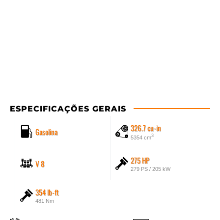
ESPECIFICAÇÕES GERAIS
326.7 cu-in
Gasolina
3
5354 cm
275 HP
V 8
279 PS / 205 kW
354 lb-ft
481 Nm