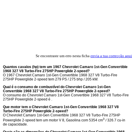
Se encontraste um erro nesta ficha
envia a tua correcção aqui
Quantos cavalos (hp) tem um 1967 Chevrolet Camaro 1st-Gen Convertible
1968 327 V8 Turbo-Fire 275HP Powerglide 2-speed?
O 1967 Chevrolet Camaro 1st-Gen Convertible 1968 327 V8 Turbo-Fire
275HP Powerglide 2-speed tem 279 PS / 275 bhp / 205 kW.
Qual é o consumo de combustível do Chevrolet Camaro 1st-Gen
Convertible 1968 327 V8 Turbo-Fire 275HP Powerglide 2-speed?
O consumo do Chevrolet Camaro 1st-Gen Convertible 1968 327 V8 Turbo-Fire
275HP Powerglide 2-speed é .
Que motor tem o Chevrolet Camaro 1st-Gen Convertible 1968 327 V8
Turbo-Fire 275HP Powerglide 2-speed?
O Chevrolet Camaro 1st-Gen Convertible 1968 327 V8 Turbo-Fire 275HP
3
Powerglide 2-speed tem um motor V 8, Gasolina com 5354 cm
/ 326.7 cu-in
de capacidade.
Quais são as dimensões do Chevrolet Camaro 1st-Gen Convertible 1968