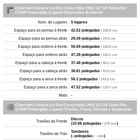
Chevrolet Camaro 1st-Gen Convertible 1968 327 V8 Turbo-Fire
275HP Powerglide 2-speed Dimensões do interior
Num. de Lugares :
5 lugares
Espaço para as pernas à frente :
42.52 polegadas
/ 108.0 cm
Espaço para as pernas atrás :
29.49 polegadas
/ 74.9 cm
Espaço para ombros à frente :
56.69 polegadas
/ 144.0 cm
Espaço para ombros atrás :
47.28 polegadas
/ 120.1 cm
Espaço para a cabeça à frente :
37.48 polegadas
/ 95.2 cm
Espaço para a cabeça atrás :
36.81 polegadas
/ 93.5 cm
Espaço para a anca à frente :
56.3 polegadas
/ 143.0 cm
Espaço para a anca atrás :
47.52 polegadas
/ 120.7 cm
Mala :
-
Chevrolet Camaro 1st-Gen Convertible 1968 327 V8 Turbo-Fire
275HP Powerglide 2-speed Travões, Pneus, Direção e Suspensão
Discos
Travões da Frente :
(
10.98 polegadas
)
/ 279 mm
Tambores
Travões de Trás :
(
- polegadas
)
/ - mm