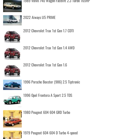
1989 Volvo 740 Wagon Facelift 2.3 Turbo 165HP
2022 Aiways U5 PRIME
2012 Chevrolet Trax 1st Gen 1.7 CDTI
2012 Chevrolet Trax 1st Gen 1.4 AWD
2012 Chevrolet Trax 1st Gen 1.6
1996 Porsche Boxster (986) 2.5 Tiptronic
1996 Opel Frontera A Sport 2.5 TDS
1980 Peugeot 604 604 GRD Turbo
1979 Peugeot 604 604 D Turbo 4-speed