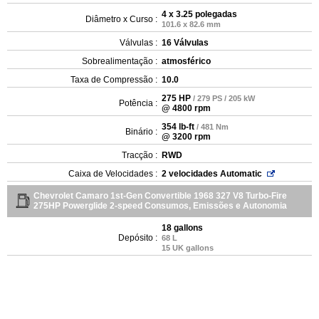
4 x 3.25 polegadas
Diâmetro x Curso :
101.6 x 82.6 mm
Válvulas :
16 Válvulas
Sobrealimentação :
atmosférico
Taxa de Compressão :
10.0
275 HP
/ 279 PS / 205 kW
Potência :
@ 4800 rpm
354 lb-ft
/ 481 Nm
Binário :
@ 3200 rpm
Tracção :
RWD
Caixa de Velocidades :
2 velocidades Automatic
Chevrolet Camaro 1st-Gen Convertible 1968 327 V8 Turbo-Fire
275HP Powerglide 2-speed Consumos, Emissões e Autonomia
18 gallons
Depósito :
68 L
15 UK gallons