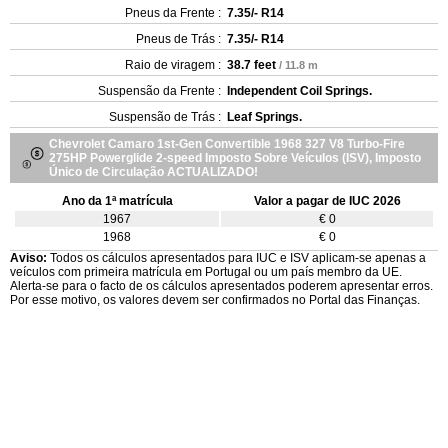
Pneus da Frente :
7.35/- R14
Pneus de Trás :
7.35/- R14
Raio de viragem :
38.7 feet
/ 11.8 m
Suspensão da Frente :
Independent Coil Springs.
Suspensão de Trás :
Leaf Springs.
Chevrolet Camaro 1st-Gen Convertible 1968 327 V8 Turbo-Fire
275HP Powerglide 2-speed Imposto Sobre Veículos (ISV), Imposto
Único de Circulação ACTUALIZADO!
Ano da 1ª matrícula
Valor a pagar de IUC 2026
1967
€ 0
1968
€ 0
Aviso:
Todos os cálculos apresentados para IUC e ISV aplicam-se apenas a
veículos com primeira matrícula em Portugal ou um país membro da UE.
Alerta-se para o facto de os cálculos apresentados poderem apresentar erros.
Por esse motivo, os valores devem ser confirmados no Portal das Finanças.