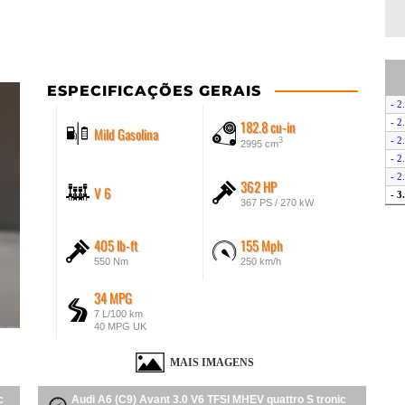
ESPECIFICAÇÕES GERAIS
- 2
182.8 cu-in
- 2
Mild Gasolina
- 2
3
2995 cm
- 2
- 2
362 HP
V 6
- 3
367 PS / 270 kW
405 lb-ft
155 Mph
550 Nm
250 km/h
34 MPG
7 L/100 km
40 MPG UK
MAIS IMAGENS
c
Audi A6 (C9) Avant 3.0 V6 TFSI MHEV quattro S tronic