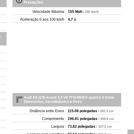
Prestações
Velocidade Máxima :
155 Mph
/ 250 km/h
Aceleração 0 aos 100 km/h :
4.7 s
c
Audi A6 (C9) Avant 3.0 V6 TFSI MHEV quattro S tronic
Dimensões, Aerodinâmica e Peso
Distância entre Eixos :
115.08 polegadas
/ 292.3 cm
Comprimento :
196.81 polegadas
/ 499.9 cm
Largura :
73.82 polegadas
/ 187.5 cm