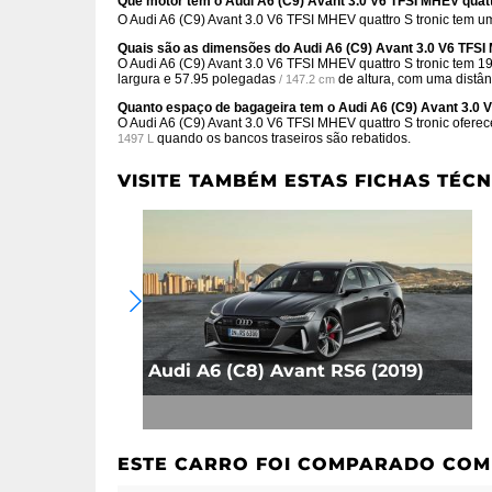
Que motor tem o Audi A6 (C9) Avant 3.0 V6 TFSI MHEV quatt
O Audi A6 (C9) Avant 3.0 V6 TFSI MHEV quattro S tronic tem 
Quais são as dimensões do Audi A6 (C9) Avant 3.0 V6 TFSI 
O Audi A6 (C9) Avant 3.0 V6 TFSI MHEV quattro S tronic tem
19
largura e
57.95 polegadas
de altura, com uma distân
/ 147.2 cm
Quanto espaço de bagageira tem o Audi A6 (C9) Avant 3.0 V
O Audi A6 (C9) Avant 3.0 V6 TFSI MHEV quattro S tronic ofere
quando os bancos traseiros são rebatidos.
1497 L
VISITE TAMBÉM ESTAS FICHAS TÉCN
Audi A6 (C8) Avant RS6 (2019)
ESTE CARRO FOI COMPARADO COM 