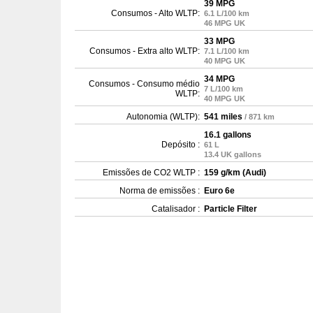
39 MPG
Consumos - Alto WLTP:
6.1 L/100 km
46 MPG UK
33 MPG
Consumos - Extra alto WLTP:
7.1 L/100 km
40 MPG UK
34 MPG
Consumos - Consumo médio
7 L/100 km
WLTP:
40 MPG UK
Autonomia (WLTP):
541 miles
/ 871 km
16.1 gallons
Depósito :
61 L
13.4 UK gallons
Emissões de CO2 WLTP :
159 g/km (Audi)
Norma de emissões :
Euro 6e
Catalisador :
Particle Filter