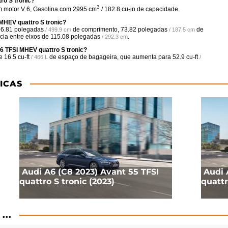
ro S tronic?
3
um motor V 6, Gasolina com 2995 cm
/ 182.8 cu-in de capacidade.
MHEV quattro S tronic?
6.81 polegadas
de comprimento,
73.82 polegadas
de
/ 499.9 cm
/ 187.5 cm
cia entre eixos de
115.08 polegadas
.
/ 292.3 cm
6 TFSI MHEV quattro S tronic?
ce
16.5 cu-ft
de espaço de bagageira, que aumenta para
52.9 cu-ft
/ 466 L
/
ICAS
Audi A6 (C8 2023) Avant 55 TFSI
Audi 
quattro S tronic (2023)
quattr
...