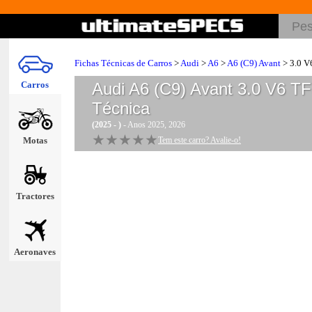
Fichas Técnicas de Carros
>
Audi
>
A6
>
A6 (C9) Avant
> 3.0 V
Carros
Audi A6 (C9) Avant 3.0 V6 TF
Técnica
(2025 - )
- Anos 2025, 2026
★★★★★
★★★★★
Motas
Tem este carro? Avalie-o!
Tractores
Aeronaves