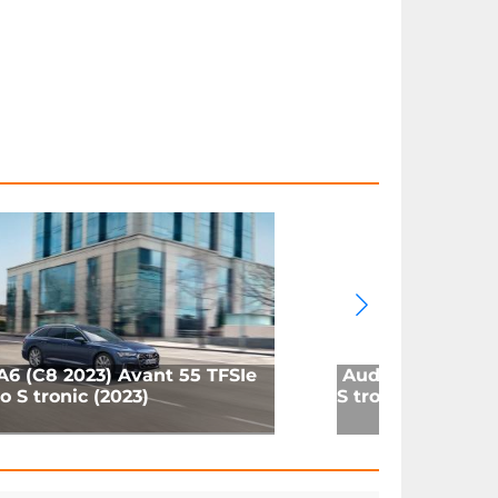
A6 (C8 2023) Avant 55 TFSIe
Audi A6 (C8 2023
o S tronic (2023)
S tronic (2023)