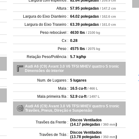
Largura com espelhos :
82.64 polegadas
/ 209.9 cm
Altura :
57.95 polegadas
/ 147.2 cm
Largura do Eixo Dianteiro :
64.02 polegadas
/ 162.6 cm
Largura do Eixo Traseiro :
63.39 polegadas
/ 161.0 cm
Peso rebocável :
4630 lbs
/ 2100 kg
Cx :
0.28
Peso :
4575 lbs
/ 2075 kg
Relação Peso/Potência :
5.7 kg/hp
Audi A6 (C9) Avant 3.0 V6 TFSI MHEV quattro S tronic
Dimensões do interior
Num. de Lugares :
5 lugares
Mala :
16.5 cu-ft
/ 466 L
Mala primeira fila :
52.9 cu-ft
/ 1497 L
Audi A6 (C9) Avant 3.0 V6 TFSI MHEV quattro S tronic
Travões, Pneus, Direção e Suspensão
Discos Ventilados
Travões da Frente :
(
14.17 polegadas
)
/ 360 mm
Discos Ventilados
Travões de Trás :
(
13.78 polegadas
)
/ 350 mm