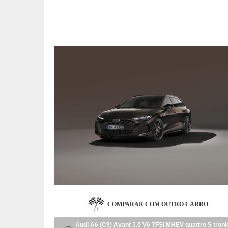
COMPARAR COM OUTRO CARRO
Audi A6 (C9) Avant 3.0 V6 TFSI MHEV quattro S troni