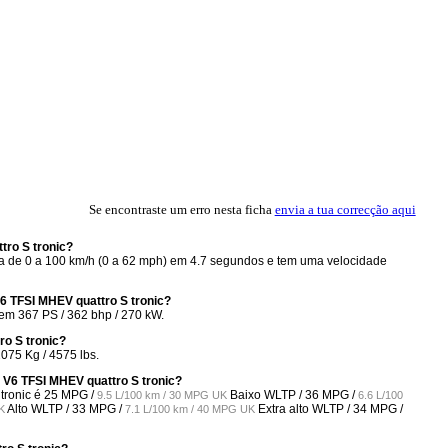
Se encontraste um erro nesta ficha
envia a tua correcção aqui
tro S tronic?
era de 0 a 100 km/h (0 a 62 mph) em 4.7 segundos e tem uma velocidade
6 TFSI MHEV quattro S tronic?
tem 367 PS / 362 bhp / 270 kW.
ro S tronic?
075 Kg / 4575 lbs.
 V6 TFSI MHEV quattro S tronic?
tronic é
25 MPG /
Baixo WLTP /
36 MPG /
9.5 L/100 km / 30 MPG UK
6.6 L/100
Alto WLTP /
33 MPG /
Extra alto WLTP /
34 MPG /
K
7.1 L/100 km / 40 MPG UK