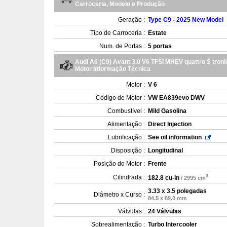
Carroceria, Modelo e Produção
Geração :
Type C9 - 2025 New Model
Tipo de Carroceria :
Estate
Num. de Portas :
5 portas
Audi A6 (C9) Avant 3.0 V6 TFSI MHEV quattro S troni
Motor Informação Técnica
Motor :
V 6
Código de Motor :
VW EA839evo DWV
Combustível :
Mild Gasolina
Alimentação :
Direct Injection
Lubrificação :
See oil information
Disposição :
Longitudinal
Posição do Motor :
Frente
3
Cilindrada :
182.8 cu-in
/ 2995 cm
3.33 x 3.5 polegadas
Diâmetro x Curso :
84.5 x 89.0 mm
Válvulas :
24 Válvulas
Sobrealimentação :
Turbo Intercooler