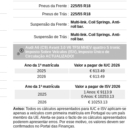
Pneus da Frente :
225/55 R18
Pneus de Trás :
225/55 R18
Multi-link. Coil Springs. Anti-
Suspensão da Frente :
roll bar.
Multi-link. Coil Springs. Anti-
Suspensão de Trás :
roll bar.
Audi A6 (C9) Avant 3.0 V6 TFSI MHEV quattro S tronic
Imposto Sobre Veículos (ISV), Imposto Único de
Circulação ACTUALIZADO!
Ano da 1ª matrícula
Valor a pagar de IUC 2026
2025
€ 613.49
2026
€ 613.49
Ano da 1ª matrícula
Valor a pagar de ISV 2026
1 Anos: € 9113.9
2025
0 Anos: € 10253.13
2026
€ 10253.13
Aviso:
Todos os cálculos apresentados para IUC e ISV aplicam-se
apenas a veículos com primeira matrícula em Portugal ou um país
membro da UE. Alerta-se para o facto de os cálculos apresentados
poderem apresentar erros. Por esse motivo, os valores devem ser
confirmados no Portal das Finanças.