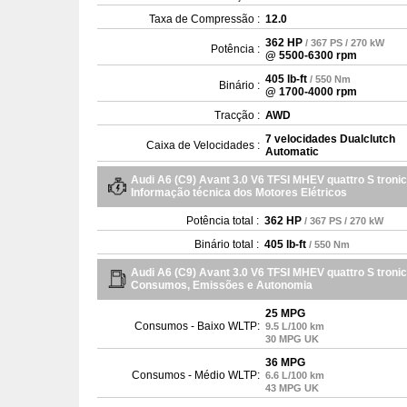
Taxa de Compressão :
12.0
362 HP
/ 367 PS / 270 kW
Potência :
@ 5500-6300 rpm
405 lb-ft
/ 550 Nm
Binário :
@ 1700-4000 rpm
Tracção :
AWD
7 velocidades Dualclutch
Caixa de Velocidades :
Automatic
Audi A6 (C9) Avant 3.0 V6 TFSI MHEV quattro S tronic
Informação técnica dos Motores Elétricos
Potência total :
362 HP
/ 367 PS / 270 kW
Binário total :
405 lb-ft
/ 550 Nm
Audi A6 (C9) Avant 3.0 V6 TFSI MHEV quattro S tronic
Consumos, Emissões e Autonomia
25 MPG
Consumos - Baixo WLTP:
9.5 L/100 km
30 MPG UK
36 MPG
Consumos - Médio WLTP:
6.6 L/100 km
43 MPG UK