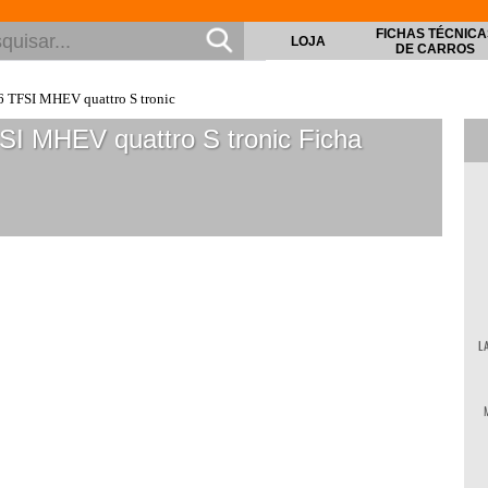
FICHAS TÉCNICA
LOJA
DE CARROS
6 TFSI MHEV quattro S tronic
SI MHEV quattro S tronic
Ficha
L