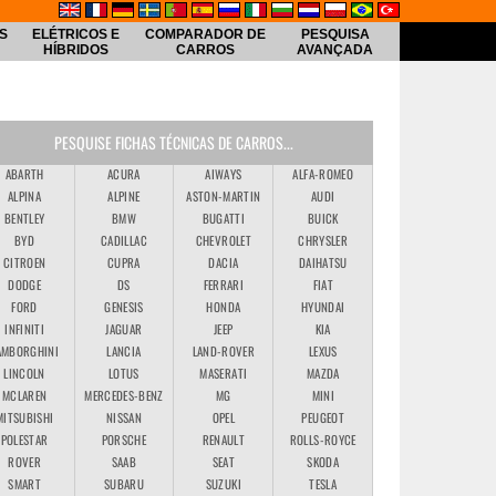
S
ELÉTRICOS E
COMPARADOR DE
PESQUISA
HÍBRIDOS
CARROS
AVANÇADA
PESQUISE FICHAS TÉCNICAS DE CARROS...
ABARTH
ACURA
AIWAYS
ALFA-ROMEO
ALPINA
ALPINE
ASTON-MARTIN
AUDI
BENTLEY
BMW
BUGATTI
BUICK
BYD
CADILLAC
CHEVROLET
CHRYSLER
CITROEN
CUPRA
DACIA
DAIHATSU
DODGE
DS
FERRARI
FIAT
FORD
GENESIS
HONDA
HYUNDAI
INFINITI
JAGUAR
JEEP
KIA
AMBORGHINI
LANCIA
LAND-ROVER
LEXUS
LINCOLN
LOTUS
MASERATI
MAZDA
MCLAREN
MERCEDES-BENZ
MG
MINI
MITSUBISHI
NISSAN
OPEL
PEUGEOT
POLESTAR
PORSCHE
RENAULT
ROLLS-ROYCE
ROVER
SAAB
SEAT
SKODA
SMART
SUBARU
SUZUKI
TESLA