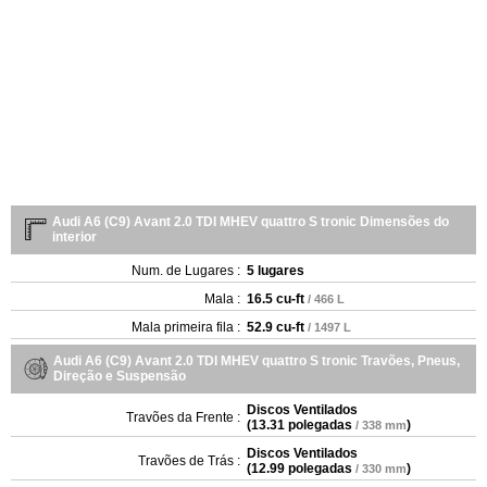
Audi A6 (C9) Avant 2.0 TDI MHEV quattro S tronic Dimensões do
interior
Num. de Lugares :
5 lugares
Mala :
16.5 cu-ft
/ 466 L
Mala primeira fila :
52.9 cu-ft
/ 1497 L
Audi A6 (C9) Avant 2.0 TDI MHEV quattro S tronic Travões, Pneus,
Direção e Suspensão
Discos Ventilados
Travões da Frente :
(
13.31 polegadas
)
/ 338 mm
Discos Ventilados
Travões de Trás :
(
12.99 polegadas
)
/ 330 mm