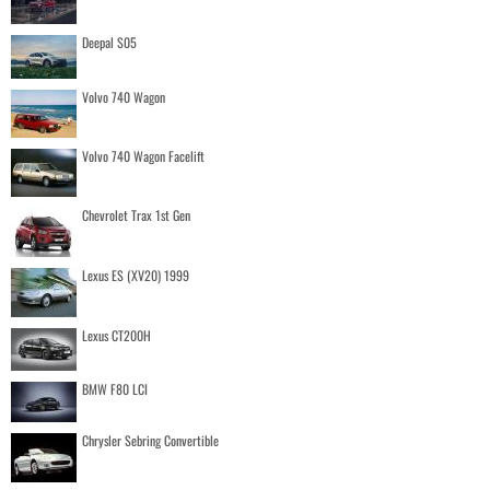
Deepal S05
Volvo 740 Wagon
Volvo 740 Wagon Facelift
Chevrolet Trax 1st Gen
Lexus ES (XV20) 1999
Lexus CT200H
BMW F80 LCI
Chrysler Sebring Convertible