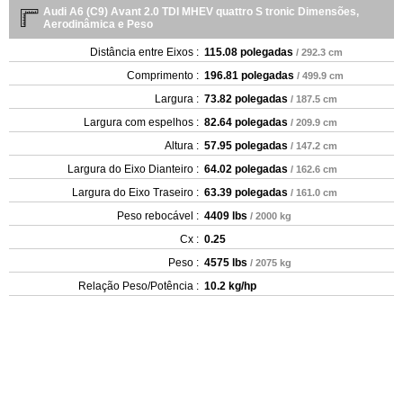
Audi A6 (C9) Avant 2.0 TDI MHEV quattro S tronic Dimensões,
Aerodinâmica e Peso
Distância entre Eixos :
115.08 polegadas
/ 292.3 cm
Comprimento :
196.81 polegadas
/ 499.9 cm
Largura :
73.82 polegadas
/ 187.5 cm
Largura com espelhos :
82.64 polegadas
/ 209.9 cm
Altura :
57.95 polegadas
/ 147.2 cm
Largura do Eixo Dianteiro :
64.02 polegadas
/ 162.6 cm
Largura do Eixo Traseiro :
63.39 polegadas
/ 161.0 cm
Peso rebocável :
4409 lbs
/ 2000 kg
Cx :
0.25
Peso :
4575 lbs
/ 2075 kg
Relação Peso/Potência :
10.2 kg/hp