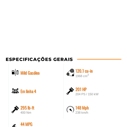
ESPECIFICAÇÕES GERAIS
120.1 cu-in
Mild Gasóleo
3
1968 cm
201 HP
Em linha 4
204 PS / 150 kW
295 lb-ft
148 Mph
400 Nm
238 km/h
44 MPG