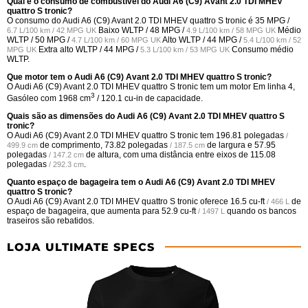
Qual é o consumo de combustível do Audi A6 (C9) Avant 2.0 TDI MHEV
quattro S tronic?
O consumo do Audi A6 (C9) Avant 2.0 TDI MHEV quattro S tronic é
35 MPG /
Baixo WLTP /
48 MPG /
Médio
6.7 L/100 km / 42 MPG UK
4.9 L/100 km / 58 MPG UK
WLTP /
50 MPG /
Alto WLTP /
44 MPG /
4.7 L/100 km / 60 MPG UK
5.4 L/100 km / 52
Extra alto WLTP /
44 MPG /
Consumo médio
MPG UK
5.3 L/100 km / 53 MPG UK
WLTP.
Que motor tem o Audi A6 (C9) Avant 2.0 TDI MHEV quattro S tronic?
O Audi A6 (C9) Avant 2.0 TDI MHEV quattro S tronic tem um motor Em linha 4,
3
Gasóleo com 1968 cm
/ 120.1 cu-in de capacidade.
Quais são as dimensões do Audi A6 (C9) Avant 2.0 TDI MHEV quattro S
tronic?
O Audi A6 (C9) Avant 2.0 TDI MHEV quattro S tronic tem
196.81 polegadas
/
de comprimento,
73.82 polegadas
de largura e
57.95
499.9 cm
/ 187.5 cm
polegadas
de altura, com uma distância entre eixos de
115.08
/ 147.2 cm
polegadas
.
/ 292.3 cm
Quanto espaço de bagageira tem o Audi A6 (C9) Avant 2.0 TDI MHEV
quattro S tronic?
O Audi A6 (C9) Avant 2.0 TDI MHEV quattro S tronic oferece
16.5 cu-ft
de
/ 466 L
espaço de bagageira, que aumenta para
52.9 cu-ft
quando os bancos
/ 1497 L
traseiros são rebatidos.
LOJA ULTIMATE SPECS