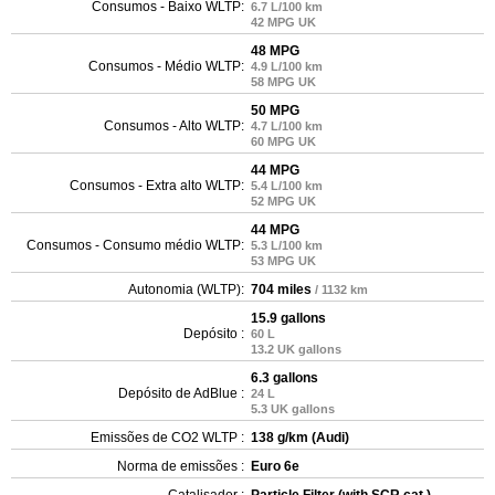
Consumos - Baixo WLTP:
6.7 L/100 km
42 MPG UK
48 MPG
Consumos - Médio WLTP:
4.9 L/100 km
58 MPG UK
50 MPG
Consumos - Alto WLTP:
4.7 L/100 km
60 MPG UK
44 MPG
Consumos - Extra alto WLTP:
5.4 L/100 km
52 MPG UK
44 MPG
Consumos - Consumo médio WLTP:
5.3 L/100 km
53 MPG UK
Autonomia (WLTP):
704 miles
/ 1132 km
15.9 gallons
Depósito :
60 L
13.2 UK gallons
6.3 gallons
Depósito de AdBlue :
24 L
5.3 UK gallons
Emissões de CO2 WLTP :
138 g/km (Audi)
Norma de emissões :
Euro 6e
Catalisador :
Particle Filter (with SCR cat.)