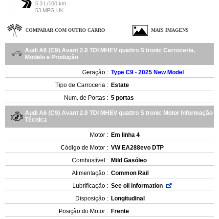
5.3 L/100 km
53 MPG UK
COMPARAR COM OUTRO CARRO
MAIS IMAGENS
Audi A6 (C9) Avant 2.0 TDI MHEV quattro S tronic Carroceria,
Modelo e Produção
Geração :
Type C9 - 2025 New Model
Tipo de Carroceria :
Estate
Num. de Portas :
5 portas
Audi A6 (C9) Avant 2.0 TDI MHEV quattro S tronic Motor Informação
Técnica
Motor :
Em linha 4
Código de Motor :
VW EA288evo DTP
Combustível :
Mild Gasóleo
Alimentação :
Common Rail
Lubrificação :
See oil information
Disposição :
Longitudinal
Posição do Motor :
Frente