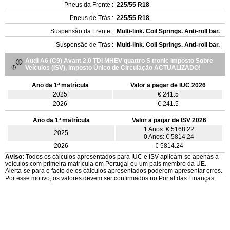
Pneus da Frente :
225/55 R18
Pneus de Trás :
225/55 R18
Suspensão da Frente :
Multi-link. Coil Springs. Anti-roll bar.
Suspensão de Trás :
Multi-link. Coil Springs. Anti-roll bar.
Audi A6 (C9) Avant 2.0 TDI MHEV quattro S tronic Imposto Sobre
Veículos (ISV), Imposto Único de Circulação ACTUALIZADO!
Ano da 1ª matrícula
Valor a pagar de IUC 2026
2025
€ 241.5
2026
€ 241.5
Ano da 1ª matrícula
Valor a pagar de ISV 2026
1 Anos: € 5168.22
2025
0 Anos: € 5814.24
2026
€ 5814.24
Aviso:
Todos os cálculos apresentados para IUC e ISV aplicam-se apenas a
veículos com primeira matrícula em Portugal ou um país membro da UE.
Alerta-se para o facto de os cálculos apresentados poderem apresentar erros.
Por esse motivo, os valores devem ser confirmados no Portal das Finanças.