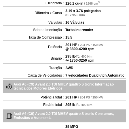
3
Cilindrada :
120.1 cu-in
/ 1968 cm
3.19 x 3.76 polegadas
Diâmetro x Curso :
81 x 95.5 mm
Válvulas :
16 Válvulas
Sobrealimentação :
Turbo Intercooler
Taxa de Compressão :
15.5
201 HP
/ 204 PS / 150 kW
Potência :
@ 3800-4200 rpm
295 lb-ft
/ 400 Nm
Binário :
@ 1750-3250 rpm
Tracção :
AWD
Caixa de Velocidades :
7 velocidades Dualclutch Automatic
Audi A6 (C9) Avant 2.0 TDI MHEV quattro S tronic Informação
técnica dos Motores Elétricos
Potência total :
201 HP
/ 204 PS / 150 kW
Binário total :
295 lb-ft
/ 400 Nm
Audi A6 (C9) Avant 2.0 TDI MHEV quattro S tronic Consumos,
Emissões e Autonomia
35 MPG