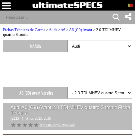
Fichas Técnicas de Carros
>
Audi
>
A6
>
A6 (C9) Avant
> 2.0 TDI MHEV
quattro S tronic
MARCA
A6 (C9) Avant Versões
Audi A6 (C9) Avant 2.0 TDI MHEV quattro S tronic
Ficha
Técnica
(2025 - )
- Anos 2025, 2026
★★★★★
★★★★★
Tem este carro? Avalie-o!