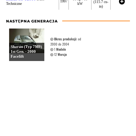
1997
(115.7 cu-
Techniczne
kW
in)
NASTĘPNA GENERACJA
Okres produkcji:
od
2000 do 2004
Sharan (Typ 7M9)
1
Modele
1st Gen. - 2000
12
Wersje
Facelift