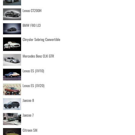
Lexus CT200H
BMW F80 LCI
Chrysler Sebring Convertible
Mercedes Benz CLK GTR
Lexus ES (XV10)
Lexus ES (XV20)
Jaecoo 8
Jaecoo 7
Citroen SM