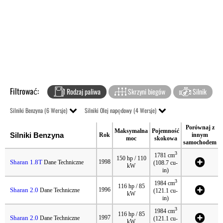
Filtrować:
Rodzaj paliwa
Skrzyni biegów
Silnik
Silniki Benzyna (6 Wersje)
Silniki Olej napędowy (4 Wersje)
Porównaj z
Maksymalna
Pojemność
Silniki Benzyna
Rok
innym
moc
skokowa
samochodem
3
1781 cm
150 hp / 110
Sharan 1.8T
1998
Dane Techniczne
(108.7 cu-
kW
in)
3
1984 cm
116 hp / 85
Sharan 2.0
1996
Dane Techniczne
(121.1 cu-
kW
in)
3
1984 cm
116 hp / 85
Sharan 2.0
1997
Dane Techniczne
(121.1 cu-
kW