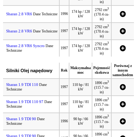
in)
3
2792 cm
174 hp / 128
Sharan 2.8 VR6
1996
Dane Techniczne
(170.4 cu-
kW
in)
3
2792 cm
174 hp / 128
Sharan 2.8 VR6
1997
Dane Techniczne
(170.4 cu-
kW
in)
3
2792 cm
Sharan 2.8 VR6 Syncro
Dane
174 hp / 128
1997
(170.4 cu-
Techniczne
kW
in)
Porównaj z
Maksymalna
Pojemność
Silniki Olej napędowy
Rok
innym
moc
skokowa
samochodem
3
1896 cm
Sharan 1.9 TDI 110
Dane
110 hp / 81
1997
(115.7 cu-
Techniczne
kW
in)
3
1896 cm
Sharan 1.9 TDI 110 97
Dane
110 hp / 81
1997
(115.7 cu-
Techniczne
kW
in)
3
1896 cm
Sharan 1.9 TDI 90
Dane
90 hp / 66
1996
(115.7 cu-
Techniczne
kW
in)
3
1896 cm
Sharan 1.9 TDI 90
Dane
90 hp / 66