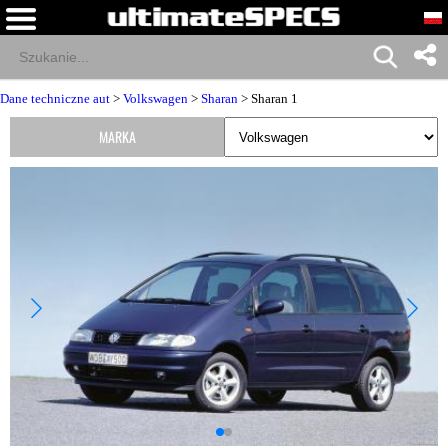
Dane techniczne aut
>
Volkswagen
>
Sharan
> Sharan 1
MARKA