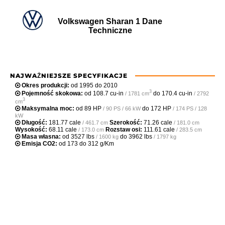
Volkswagen Sharan 1 Dane
Techniczne
NAJWAŻNIEJSZE SPECYFIKACJE
Okres produkcji:
od 1995 do 2010
3
Pojemność skokowa:
od
108.7 cu-in
do
170.4 cu-in
/ 1781 cm
/ 2792
3
cm
Maksymalna moc:
od
89 HP
do
172 HP
/ 90 PS / 66 kW
/ 174 PS / 128
kW
Długość:
181.77 cale
Szerokość:
71.26 cale
/ 461.7 cm
/ 181.0 cm
Wysokość:
68.11 cale
Rozstaw osi:
111.61 cale
/ 173.0 cm
/ 283.5 cm
Masa własna:
od
3527 lbs
do
3962 lbs
/ 1600 kg
/ 1797 kg
Emisja CO2:
od 173 do 312 g/Km