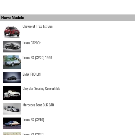
Nowe Modele
Chevrolet Trax 1st Gen
Lexus CT200H
Lexus ES (XV20) 1999
BMW F80 LCI
Chrysler Sebring Convertible
Mercedes Benz CLK GTR
Lexus ES (XV10)
Lexus ES (XV20)