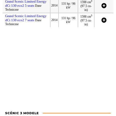
Grand Scenic Limited Energy
3
1598 cm
131 hp / 96
dCi 130 eco2 5 seats
2014
Dane
(97.5 cu-
kW
Techniczne
in)
Grand Scenic Limited Energy
3
1598 cm
131 hp / 96
dCi 130 eco2 7 seats
2014
Dane
(97.5 cu-
kW
Techniczne
in)
SCÉNIC 3 MODELE