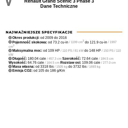
Renault Grand Scenic 3 Phase 3
Dane Techniczne
NAJWAŻNIEJSZE SPECYFIKACJE
Okres produkcji:
od 2009 do 2016
3
Pojemność skokowa:
od
73.2 cu-in
do
121.9 cu-in
/ 1199 cm
/ 1997
3
cm
Maksymalna moc:
od
109 HP
do
148 HP
/ 110 PS / 81 kW
/ 150 PS / 110
kW
Długość:
180.04 cale
Szerokość:
72.64 cale
/ 457.3 cm
/ 184.5 cm
Wysokość:
64.76 cale
Rozstaw osi:
109.06 cale
/ 164.5 cm
/ 277.0 cm
Masa własna:
od
3318 lbs
do
3732 lbs
/ 1505 kg
/ 1693 kg
Emisja CO2:
od 105 do 186 g/Km