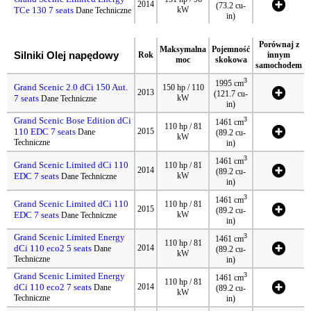
2014
(73.2 cu-
TCe 130 7 seats
kW
Dane Techniczne
in)
Porównaj z
Maksymalna
Pojemność
Silniki Olej napędowy
Rok
innym
moc
skokowa
samochodem
3
1995 cm
Grand Scenic 2.0 dCi 150 Aut.
150 hp / 110
2013
(121.7 cu-
7 seats
kW
Dane Techniczne
in)
Grand Scenic Bose Edition dCi
3
1461 cm
110 hp / 81
110 EDC 7 seats
2015
Dane
(89.2 cu-
kW
Techniczne
in)
3
1461 cm
Grand Scenic Limited dCi 110
110 hp / 81
2014
(89.2 cu-
EDC 7 seats
kW
Dane Techniczne
in)
3
1461 cm
Grand Scenic Limited dCi 110
110 hp / 81
2015
(89.2 cu-
EDC 7 seats
kW
Dane Techniczne
in)
Grand Scenic Limited Energy
3
1461 cm
110 hp / 81
dCi 110 eco2 5 seats
2014
Dane
(89.2 cu-
kW
Techniczne
in)
Grand Scenic Limited Energy
3
1461 cm
110 hp / 81
dCi 110 eco2 7 seats
2014
Dane
(89.2 cu-
kW
Techniczne
in)