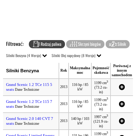
Filtrować:
Rodzaj paliwa
Skrzyni biegów
Silnik
Silniki Benzyna (4 Wersje)
Silniki Olej napędowy (8 Wersje)
Porównaj z
Maksymalna
Pojemność
Silniki Benzyna
Rok
innym
moc
skokowa
samochodem
3
1199 cm
Grand Scenic 1.2 TCe 115 5
116 hp / 85
2013
(73.2 cu-
seats
kW
Dane Techniczne
in)
3
1199 cm
Grand Scenic 1.2 TCe 115 7
116 hp / 85
2013
(73.2 cu-
seats
kW
Dane Techniczne
in)
3
1997 cm
Grand Scenic 2.0 140 CVT 7
140 hp / 103
2013
(121.9 cu-
seats
kW
Dane Techniczne
in)
3
1199 cm
Grand Scenic Limited Energy
131 hp / 96