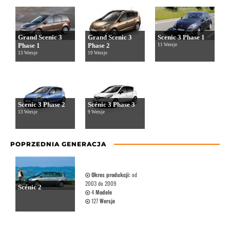
Grand Scenic 3
Grand Scenic 3
Scenic 3 Phase 1
Phase 1
Phase 2
11 Wersje
13 Wersje
19 Wersje
Scenic 3 Phase 2
Scénic 3 Phase 3
13 Wersje
9 Wersje
POPRZEDNIA GENERACJA
Okres produkcji:
od
2003 do 2009
Scénic 2
4
Modele
127
Wersje