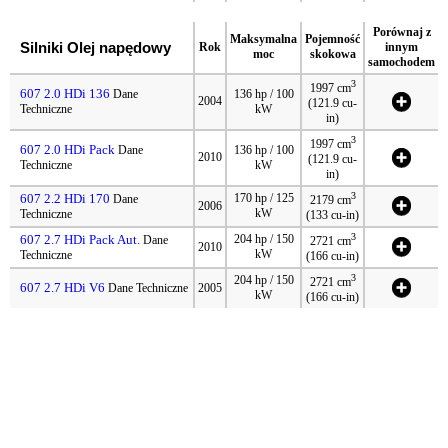
Porównaj z
Maksymalna
Pojemność
Silniki Olej napędowy
Rok
innym
moc
skokowa
samochodem
3
1997 cm
607 2.0 HDi 136
Dane
136 hp / 100
2004
(121.9 cu-
Techniczne
kW
in)
3
1997 cm
607 2.0 HDi Pack
Dane
136 hp / 100
2010
(121.9 cu-
Techniczne
kW
in)
3
607 2.2 HDi 170
170 hp / 125
Dane
2179 cm
2006
kW
Techniczne
(133 cu-in)
3
607 2.7 HDi Pack Aut.
204 hp / 150
Dane
2721 cm
2010
kW
Techniczne
(166 cu-in)
3
204 hp / 150
2721 cm
607 2.7 HDi V6
Dane Techniczne
2005
kW
(166 cu-in)