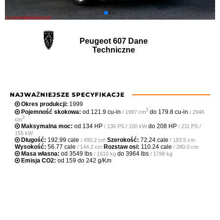
Peugeot 607 Dane
Techniczne
NAJWAŻNIEJSZE SPECYFIKACJE
Okres produkcji:
1999
3
Pojemność skokowa:
od
121.9 cu-in
do
179.8 cu-in
/ 1997 cm
/ 2946
3
cm
Maksymalna moc:
od
134 HP
do
208 HP
/ 136 PS / 100 kW
/ 211 PS /
155 kW
Długość:
192.99 cale
Szerokość:
72.24 cale
/ 490.2 cm
/ 183.5 cm
Wysokość:
56.77 cale
Rozstaw osi:
110.24 cale
/ 144.2 cm
/ 280.0 cm
Masa własna:
od
3549 lbs
do
3964 lbs
/ 1610 kg
/ 1798 kg
Emisja CO2:
od 159 do 242 g/Km