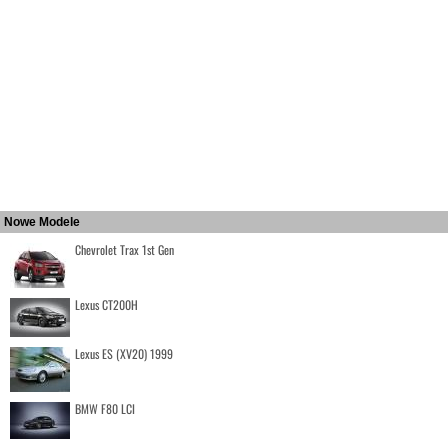
Nowe Modele
Chevrolet Trax 1st Gen
Lexus CT200H
Lexus ES (XV20) 1999
BMW F80 LCI