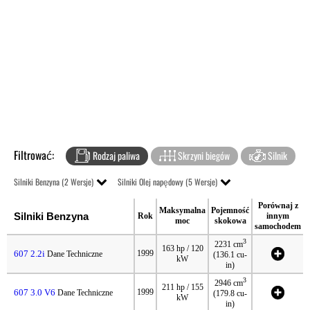
Filtrować:
Rodzaj paliwa
Skrzyni biegów
Silnik
Silniki Benzyna (2 Wersje)
Silniki Olej napędowy (5 Wersje)
Porównaj z
Maksymalna
Pojemność
Silniki Benzyna
Rok
innym
moc
skokowa
samochodem
3
2231 cm
163 hp / 120
607 2.2i
1999
Dane Techniczne
(136.1 cu-
kW
in)
3
2946 cm
211 hp / 155
607 3.0 V6
1999
Dane Techniczne
(179.8 cu-
kW
in)