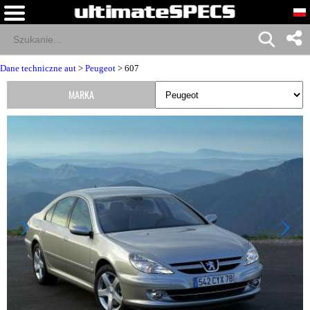
Dane techniczne aut
>
Peugeot
> 607
MARKA