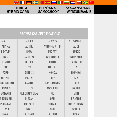
NE
ELECTRIC &
PORÓWNAJ
ZAAWANSOWANE
HYBRID CARS
SAMOCHODY
WYSZUKIWANIE
BROWSE CAR SPECIFICATIONS...
ABARTH
ACURA
AIWAYS
ALFA-ROMEO
ALPINA
ALPINE
ASTON-MARTIN
AUDI
BENTLEY
BMW
BUGATTI
BUICK
BYD
CADILLAC
CHEVROLET
CHRYSLER
CITROEN
CUPRA
DACIA
DAIHATSU
DODGE
DS
FERRARI
FIAT
FORD
GENESIS
HONDA
HYUNDAI
INFINITI
JAGUAR
JEEP
KIA
AMBORGHINI
LANCIA
LAND-ROVER
LEXUS
LINCOLN
LOTUS
MASERATI
MAZDA
MCLAREN
MERCEDES-BENZ
MG
MINI
MITSUBISHI
NISSAN
OPEL
PEUGEOT
POLESTAR
PORSCHE
RENAULT
ROLLS-ROYCE
ROVER
SAAB
SEAT
SKODA
SMART
SUBARU
SUZUKI
TESLA