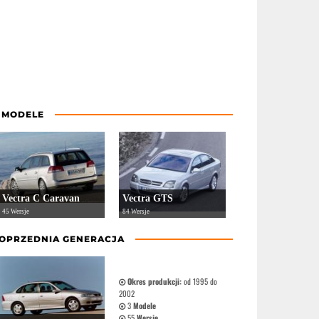
 MODELE
Vectra C Caravan
Vectra GTS
45 Wersje
84 Wersje
OPRZEDNIA GENERACJA
Okres produkcji:
od 1995 do
2002
3
Modele
55
Wersje