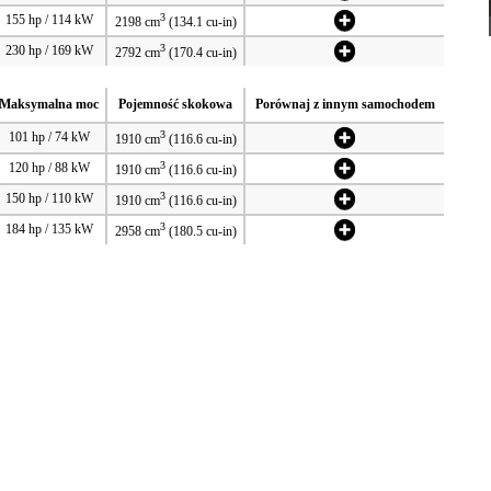
3
155 hp / 114 kW
2198 cm
(134.1 cu-in)
3
230 hp / 169 kW
2792 cm
(170.4 cu-in)
Maksymalna moc
Pojemność skokowa
Porównaj z innym samochodem
3
101 hp / 74 kW
1910 cm
(116.6 cu-in)
3
120 hp / 88 kW
1910 cm
(116.6 cu-in)
3
150 hp / 110 kW
1910 cm
(116.6 cu-in)
3
184 hp / 135 kW
2958 cm
(180.5 cu-in)