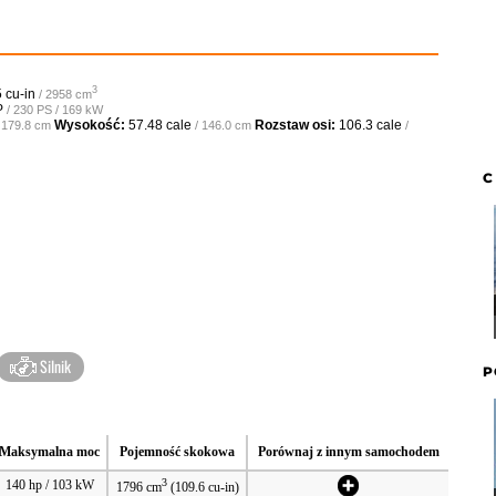
3
 cu-in
/ 2958 cm
P
/ 230 PS / 169 kW
Wysokość:
57.48 cale
Rozstaw osi:
106.3 cale
/ 179.8 cm
/ 146.0 cm
/
C
Silnik
P
Maksymalna moc
Pojemność skokowa
Porównaj z innym samochodem
3
140 hp / 103 kW
1796 cm
(109.6 cu-in)