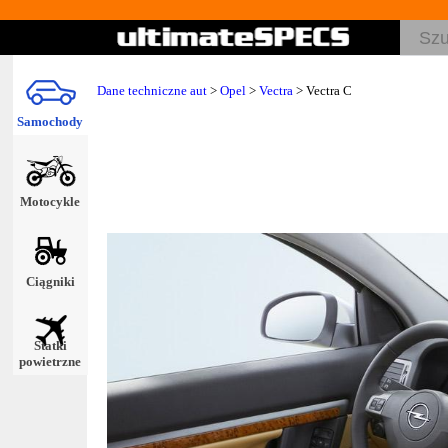
Dane techniczne aut
>
Opel
>
Vectra
> Vectra C
Samochody
Motocykle
Ciągniki
Statki
powietrzne