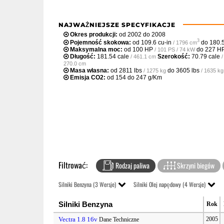
NAJWAŻNIEJSZE SPECYFIKACJE
Okres produkcji:
od 2002 do 2008
3
Pojemność skokowa:
od
109.6 cu-in
do
180.5
/ 1796 cm
Maksymalna moc:
od
100 HP
do
227 H
/ 101 PS / 74 kW
Długość:
181.54 cale
Szerokość:
70.79 cale
/ 461.1 cm
270.0 cm
Masa własna:
od
2811 lbs
do
3605 lbs
/ 1275 kg
/ 1635 kg
Emisja CO2:
od 154 do 247 g/Km
Filtrować:
Rodzaj paliwa
Skrzyni biegów
Silniki Benzyna (3 Wersje)
Silniki Olej napędowy (4 Wersje)
Silniki Benzyna
Rok
Vectra 1.8 16v
2005
Dane Techniczne