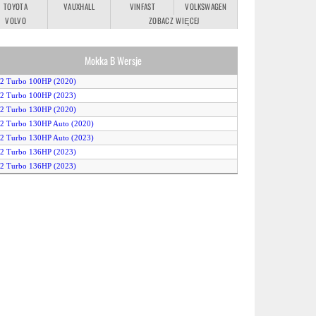
TOYOTA
VAUXHALL
VINFAST
VOLKSWAGEN
VOLVO
ZOBACZ WIĘCEJ
Mokka B Wersje
.2 Turbo 100HP (2020)
.2 Turbo 100HP (2023)
.2 Turbo 130HP (2020)
.2 Turbo 130HP Auto (2020)
.2 Turbo 130HP Auto (2023)
.2 Turbo 136HP (2023)
.2 Turbo 136HP (2023)
.2 Turbo Hybrid 48V eDCT (2024)
.5 Diesel (2020)
okka-e 11 kW (2020)
okka-e 50 kWh (2021)
okka-e 7.4 kW (2020)
Mokka-e Long Range 54 kWh (2023)