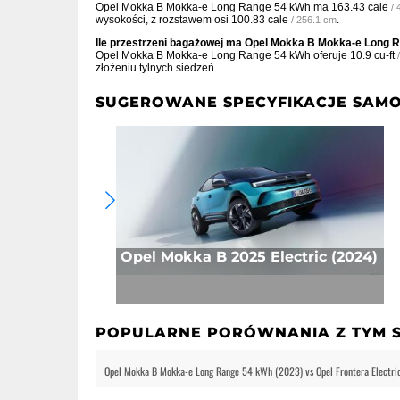
Opel Mokka B Mokka-e Long Range 54 kWh ma
163.43 cale
/
wysokości, z rozstawem osi
100.83 cale
.
/ 256.1 cm
Ile przestrzeni bagażowej ma Opel Mokka B Mokka-e Long 
Opel Mokka B Mokka-e Long Range 54 kWh oferuje
10.9 cu-ft
złożeniu tylnych siedzeń.
SUGEROWANE SPECYFIKACJE SAM
Opel Mokka B 2025 Electric (2024)
POPULARNE PORÓWNANIA Z TYM
Opel Mokka B Mokka-e Long Range 54 kWh (2023) vs Opel Frontera Electri