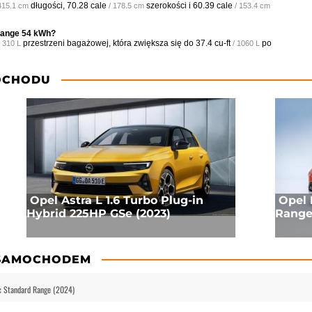
długości,
70.28 cale
szerokości i
60.39 cale
 415.1 cm
/ 178.5 cm
/ 153.4 cm
Range 54 kWh?
przestrzeni bagażowej, która zwiększa się do
37.4 cu-ft
po
/ 310 L
/ 1060 L
OCHODU
Opel Astra L 1.6 Turbo Plug-in
Opel 
Hybrid 225HP GSe (2023)
Range
 SAMOCHODEM
c Standard Range (2024)