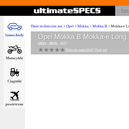
Dane techniczne aut
>
Opel
>
Mokka
>
Mokka B
> Mokka-e L
Samochody
Opel Mokka B Mokka-e Long
(2023 - 2023)
- 2023
★★★★★
★★★★★
Masz ten samochód? Oceń go!
Motocykle
Ciągniki
Statki
powietrzne