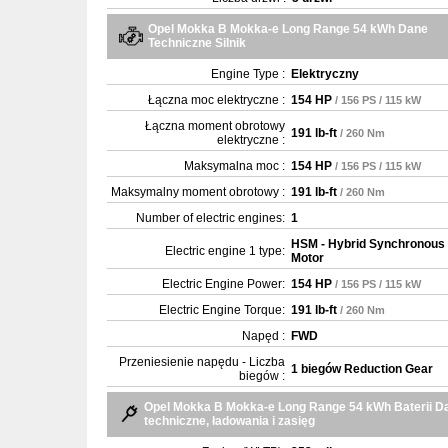
Opel Mokka B Mokka-e Long Range 54 kWh Dane
Techniczne Silnik
Engine Type :
Elektryczny
Łączna moc elektryczne :
154 HP
/ 156 PS / 115 kW
Łączna moment obrotowy
191 lb-ft
/ 260 Nm
elektryczne :
Maksymalna moc :
154 HP
/ 156 PS / 115 kW
Maksymalny moment obrotowy :
191 lb-ft
/ 260 Nm
Number of electric engines:
1
HSM - Hybrid Synchronous
Electric engine 1 type:
Motor
Electric Engine Power:
154 HP
/ 156 PS / 115 kW
Electric Engine Torque:
191 lb-ft
/ 260 Nm
Napęd :
FWD
Przeniesienie napędu - Liczba
1 biegów Reduction Gear
biegów :
Opel Mokka B Mokka-e Long Range 54 kWh Baterii D
techniczne, ładowania i zasięg