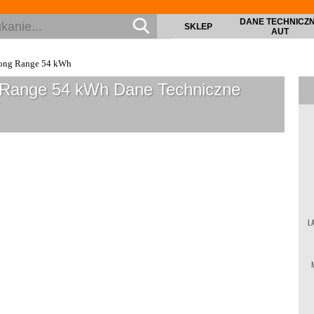
DANE TECHNICZ
SKLEP
AUT
ong Range 54 kWh
 Range 54 kWh
Dane Techniczne
L