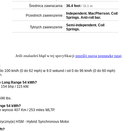
Średnica zawracania :
36.4 feet
/ 11.1 m
Independent. MacPherson. Coil
Przednich zawieszenie :
Springs. Anti-roll bar.
Semi-independent. Coil
Tylnych zawieszenie :
Springs.
Jeśli znalazłeś błąd w tej specyfikacji
prześlij swoją poprawkę tutaj
?
 100 km/h (0 do 62 mph) w 9.0 sekund i od 0 do 96 km/h (0 do 60 mph)
h.
-e Long Range 54 kWh?
154 bhp / 115 kW.
98 lbs.
ange 54 kWh?
 wynosi 407 Km / 253 miles WLTP.
tryczny(e) HSM - Hybrid Synchronous Motor.
Wh?