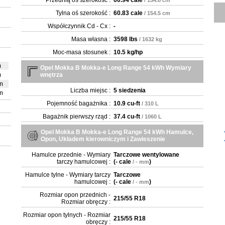
Przednią oś szerokość :
60.94 cale
/ 154.8 cm
Tylna oś szerokość :
60.83 cale
/ 154.5 cm
Współczynnik Cd - Cx :
-
Masa własna :
3598 lbs
/ 1632 kg
Moc-masa stosunek :
10.5 kg/hp
m
Opel Mokka B Mokka-e Long Range 54 kWh Wymiary
m
wnętrza
m
Liczba miejsc :
5 siedzenia
m
Pojemność bagażnika :
10.9 cu-ft
/ 310 L
Bagażnik pierwszy rząd :
37.4 cu-ft
/ 1060 L
Opel Mokka B Mokka-e Long Range 54 kWh Hamulce,
Opon, Układem kierowniczym i Zawieszenie
Hamulce przednie - Wymiary
Tarczowe wentylowane
tarczy hamulcowej :
(
- cale
)
/ - mm
Hamulce tylne - Wymiary tarczy
Tarczowe
hamulcowej :
(
- cale
)
/ - mm
Rozmiar opon przednich -
215/55 R18
Rozmiar obręczy :
Rozmiar opon tylnych - Rozmiar
215/55 R18
obręczy :