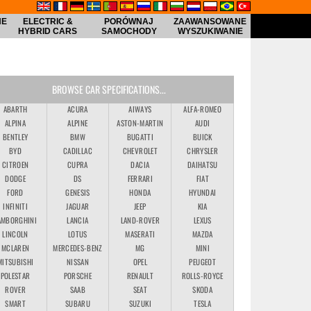
NE
ELECTRIC &
PORÓWNAJ
ZAAWANSOWANE
HYBRID CARS
SAMOCHODY
WYSZUKIWANIE
BROWSE CAR SPECIFICATIONS...
ABARTH
ACURA
AIWAYS
ALFA-ROMEO
ALPINA
ALPINE
ASTON-MARTIN
AUDI
BENTLEY
BMW
BUGATTI
BUICK
BYD
CADILLAC
CHEVROLET
CHRYSLER
CITROEN
CUPRA
DACIA
DAIHATSU
DODGE
DS
FERRARI
FIAT
FORD
GENESIS
HONDA
HYUNDAI
INFINITI
JAGUAR
JEEP
KIA
AMBORGHINI
LANCIA
LAND-ROVER
LEXUS
LINCOLN
LOTUS
MASERATI
MAZDA
MCLAREN
MERCEDES-BENZ
MG
MINI
MITSUBISHI
NISSAN
OPEL
PEUGEOT
POLESTAR
PORSCHE
RENAULT
ROLLS-ROYCE
ROVER
SAAB
SEAT
SKODA
SMART
SUBARU
SUZUKI
TESLA