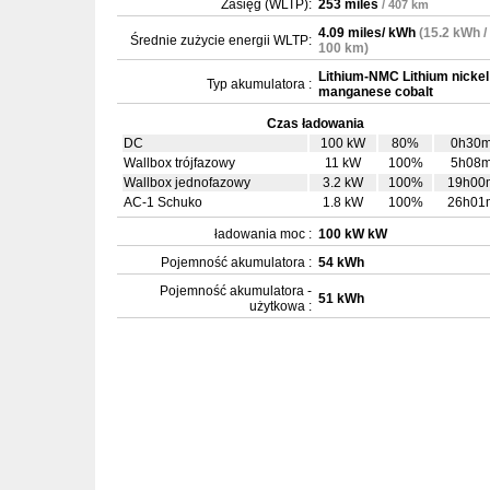
Zasięg (WLTP):
253 miles
/ 407 km
4.09 miles/ kWh
(15.2 kWh /
Średnie zużycie energii WLTP:
100 km)
Lithium-NMC Lithium nickel
Typ akumulatora :
manganese cobalt
Czas ładowania
DC
100 kW
80%
0h30
Wallbox trójfazowy
11 kW
100%
5h08
Wallbox jednofazowy
3.2 kW
100%
19h00
AC-1 Schuko
1.8 kW
100%
26h01
ładowania moc :
100 kW kW
Pojemność akumulatora :
54 kWh
Pojemność akumulatora -
51 kWh
użytkowa :