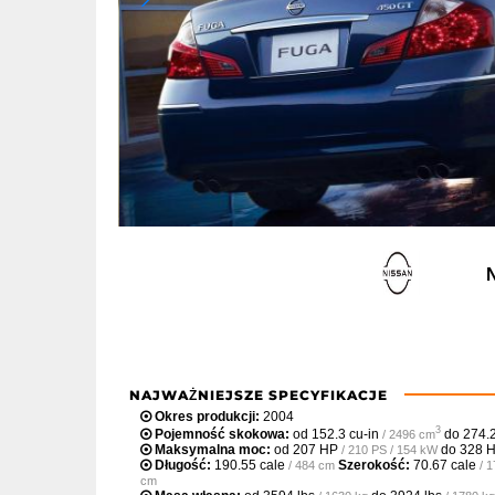
NAJWAŻNIEJSZE SPECYFIKACJE
Okres produkcji:
2004
3
Pojemność skokowa:
od
152.3 cu-in
do
274.2
/ 2496 cm
Maksymalna moc:
od
207 HP
do
328 
/ 210 PS / 154 kW
Długość:
190.55 cale
Szerokość:
70.67 cale
/ 484 cm
/ 
cm