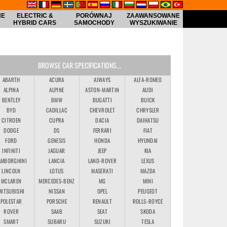
NE
ELECTRIC &
PORÓWNAJ
ZAAWANSOWANE
HYBRID CARS
SAMOCHODY
WYSZUKIWANIE
BROWSE CAR SPECIFICATIONS...
ABARTH
ACURA
AIWAYS
ALFA-ROMEO
ALPINA
ALPINE
ASTON-MARTIN
AUDI
BENTLEY
BMW
BUGATTI
BUICK
BYD
CADILLAC
CHEVROLET
CHRYSLER
CITROEN
CUPRA
DACIA
DAIHATSU
DODGE
DS
FERRARI
FIAT
FORD
GENESIS
HONDA
HYUNDAI
INFINITI
JAGUAR
JEEP
KIA
AMBORGHINI
LANCIA
LAND-ROVER
LEXUS
LINCOLN
LOTUS
MASERATI
MAZDA
MCLAREN
MERCEDES-BENZ
MG
MINI
MITSUBISHI
NISSAN
OPEL
PEUGEOT
POLESTAR
PORSCHE
RENAULT
ROLLS-ROYCE
ROVER
SAAB
SEAT
SKODA
SMART
SUBARU
SUZUKI
TESLA