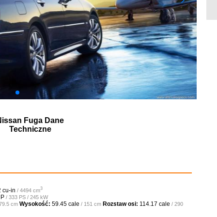
Nissan Fuga Dane
Techniczne
3
 cu-in
/ 4494 cm
HP
/ 333 PS / 245 kW
Wysokość:
59.45 cale
Rozstaw osi:
114.17 cale
179.5 cm
/ 151 cm
/ 290