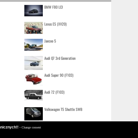
BMW F80 LCI
Lexus ES (XV20)
Jaecoo 5
Audi Q7 3rd Generation
Audi Super 90 (F103)
Audi 72 (F103)
Volkswagen T5 Shuttle SWB
hnicznych!!
-
Change consent