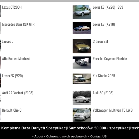
Lexus CT200H
Lexus ES (XV20) 1999
Mercedes Benz CLK GTR
Lexus ES (XV10)
Jaecoo 7
Citroen SM
Alfa Romeo Montreal
Porsche Cayenne Electric
Lexus ES (V20)
Kia Stonic 2025
Audi 72 Variant (F103)
Audi 80 (F103)
Renault Clio 6
Volkswagen Multivan T5 LWB
- Kompletna Baza Danych Specyfikacji Samochodów. 50.000+ specyfikacji tec
-
-
-
About
Ochrona danych osobowych
Contact US