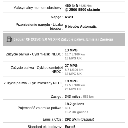
460 lb-ft
/ 625 Nm
Maksymalny moment obrotowy :
@ 2500-5500 obr./min
Napęd :
RWD
Przeniesienie napędu - Liczba
6 biegów Automatic
biegów :
Jaguar XF (X250) 5.0 V8 XFR Zużycie paliwa, Emisja i Zasięgu
13 MPG
Zużycie paliwa - Cykl miejski NEDC :
18.7 L/100 km
15 MPG UK
27 MPG
Zużycie paliwa - Cykl pozamiejski
8.7 L/100 km
NEDC :
32 MPG UK
19 MPG
Zużycie paliwa - Cykl mieszany NEDC
12.5 L/100 km
:
23 MPG UK
Zasięg :
343 miles
/ 552 km
18.2 gallons
Pojemność zbiornika paliwa :
69 L
15.2 UK gallons
Emisja CO2 :
292 g/km (Jaguar)
Standard ekologiczny :
Euro 5