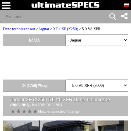
Dane techniczne aut
>
Jaguar
>
XF
>
XF (X250)
> 5.0 V8 XFR
MARKA
XF (X250) Wersje
Jaguar XF (X250) 5.0 V8 XFR
Dane Techniczne
(2009 - 2011)
- lata 2009, 2010, 2011
★★★★★
★★★★★
Masz ten samochód? Oceń go!