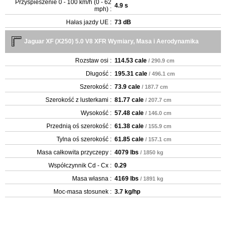
Przyspieszenie 0 - 100 km/h (0 - 62
4.9 s
mph) :
Hałas jazdy UE :
73 dB
Jaguar XF (X250) 5.0 V8 XFR Wymiary, Masa i Aerodynamika
Rozstaw osi :
114.53 cale
/ 290.9 cm
Długość :
195.31 cale
/ 496.1 cm
Szerokość :
73.9 cale
/ 187.7 cm
Szerokość z lusterkami :
81.77 cale
/ 207.7 cm
Wysokość :
57.48 cale
/ 146.0 cm
Przednią oś szerokość :
61.38 cale
/ 155.9 cm
Tylna oś szerokość :
61.85 cale
/ 157.1 cm
Masa całkowita przyczepy :
4079 lbs
/ 1850 kg
Współczynnik Cd - Cx :
0.29
Masa własna :
4169 lbs
/ 1891 kg
Moc-masa stosunek :
3.7 kg/hp