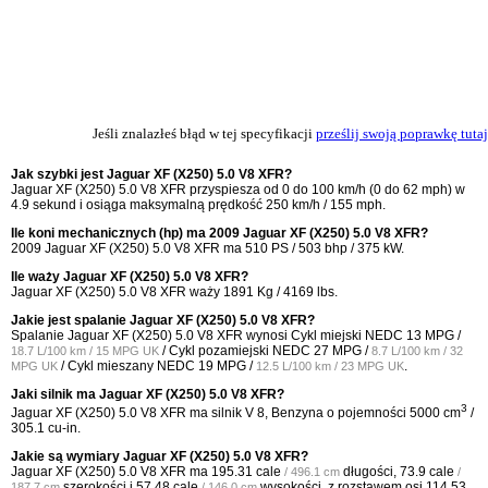
Jeśli znalazłeś błąd w tej specyfikacji
prześlij swoją poprawkę tutaj
Jak szybki jest Jaguar XF (X250) 5.0 V8 XFR?
Jaguar XF (X250) 5.0 V8 XFR przyspiesza od 0 do 100 km/h (0 do 62 mph) w
4.9 sekund i osiąga maksymalną prędkość 250 km/h / 155 mph.
Ile koni mechanicznych (hp) ma 2009 Jaguar XF (X250) 5.0 V8 XFR?
2009 Jaguar XF (X250) 5.0 V8 XFR ma 510 PS / 503 bhp / 375 kW.
Ile waży Jaguar XF (X250) 5.0 V8 XFR?
Jaguar XF (X250) 5.0 V8 XFR waży 1891 Kg / 4169 lbs.
Jakie jest spalanie Jaguar XF (X250) 5.0 V8 XFR?
Spalanie Jaguar XF (X250) 5.0 V8 XFR wynosi Cykl miejski NEDC
13 MPG /
/ Cykl pozamiejski NEDC
27 MPG /
18.7 L/100 km / 15 MPG UK
8.7 L/100 km / 32
/ Cykl mieszany NEDC
19 MPG /
.
MPG UK
12.5 L/100 km / 23 MPG UK
Jaki silnik ma Jaguar XF (X250) 5.0 V8 XFR?
3
Jaguar XF (X250) 5.0 V8 XFR ma silnik V 8, Benzyna o pojemności 5000 cm
/
305.1 cu-in.
Jakie są wymiary Jaguar XF (X250) 5.0 V8 XFR?
Jaguar XF (X250) 5.0 V8 XFR ma
195.31 cale
długości,
73.9 cale
/ 496.1 cm
/
szerokości i
57.48 cale
wysokości, z rozstawem osi
114.53
187.7 cm
/ 146.0 cm