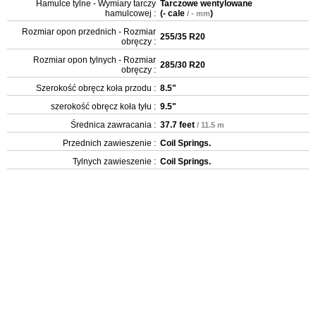
Hamulce tylne - Wymiary tarczy
Tarczowe wentylowane
hamulcowej :
(
- cale
)
/ - mm
Rozmiar opon przednich - Rozmiar
255/35 R20
obręczy :
Rozmiar opon tylnych - Rozmiar
285/30 R20
obręczy :
Szerokość obręcz koła przodu :
8.5"
szerokość obręcz koła tyłu :
9.5"
Średnica zawracania :
37.7 feet
/ 11.5 m
Przednich zawieszenie :
Coil Springs.
Tylnych zawieszenie :
Coil Springs.