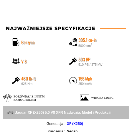
NAJWAŻNIEJSZE SPECYFIKACJE
305.1 cu-in
Benzyna
3
5000 cm
503 HP
V 8
510 PS / 375 kW
460 lb-ft
155 Mph
625 Nm
250 km/h
PORÓWNAJ Z INNYM
WIĘCEJ ZDJĘĆ
SAMOCHODEM
Jaguar XF (X250) 5.0 V8 XFR Nadwozia, Model i Produkcji
Generacja :
XF (X250)
Karoseria :
Sedan