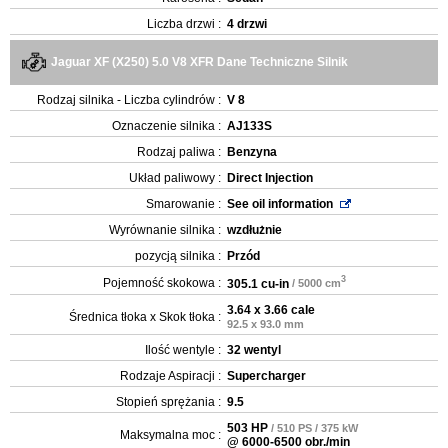
Liczba drzwi :
4 drzwi
Jaguar XF (X250) 5.0 V8 XFR Dane Techniczne Silnik
Rodzaj silnika - Liczba cylindrów :
V 8
Oznaczenie silnika :
AJ133S
Rodzaj paliwa :
Benzyna
Układ paliwowy :
Direct Injection
Smarowanie :
See oil information
Wyrównanie silnika :
wzdłużnie
pozycją silnika :
Przód
3
Pojemność skokowa :
305.1 cu-in
/ 5000 cm
3.64 x 3.66 cale
Średnica tłoka x Skok tłoka :
92.5 x 93.0 mm
Ilość wentyle :
32 wentyl
Rodzaje Aspiracji :
Supercharger
Stopień sprężania :
9.5
503 HP
/ 510 PS / 375 kW
Maksymalna moc :
@ 6000-6500 obr./min