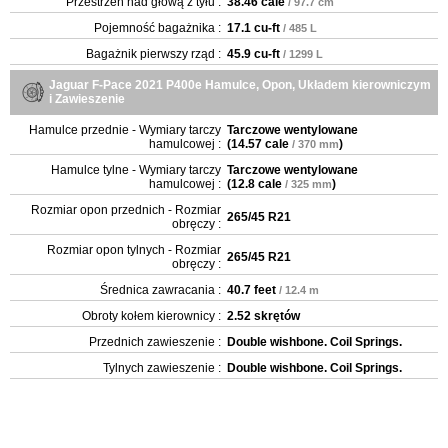
Przestrzeń nad głową z tyłu :
38.46 cale
/ 97.7 cm
Pojemność bagażnika :
17.1 cu-ft
/ 485 L
Bagażnik pierwszy rząd :
45.9 cu-ft
/ 1299 L
Jaguar F-Pace 2021 P400e Hamulce, Opon, Układem kierowniczym
i Zawieszenie
Hamulce przednie - Wymiary tarczy
Tarczowe wentylowane
hamulcowej :
(
14.57 cale
)
/ 370 mm
Hamulce tylne - Wymiary tarczy
Tarczowe wentylowane
hamulcowej :
(
12.8 cale
)
/ 325 mm
Rozmiar opon przednich - Rozmiar
265/45 R21
obręczy :
Rozmiar opon tylnych - Rozmiar
265/45 R21
obręczy :
Średnica zawracania :
40.7 feet
/ 12.4 m
Obroty kołem kierownicy :
2.52 skrętów
Przednich zawieszenie :
Double wishbone. Coil Springs.
Tylnych zawieszenie :
Double wishbone. Coil Springs.