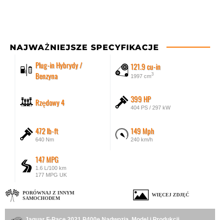
NAJWAŻNIEJSZE SPECYFIKACJE
Plug-in Hybrydy /
121.9 cu-in
Benzyna
3
1997 cm
399 HP
Rzędowy 4
404 PS / 297 kW
472 lb-ft
149 Mph
640 Nm
240 km/h
147 MPG
1.6 L/100 km
177 MPG UK
PORÓWNAJ Z INNYM
WIĘCEJ ZDJĘĆ
SAMOCHODEM
Jaguar F-Pace 2021 P400e Nadwozia, Model i Produkcji