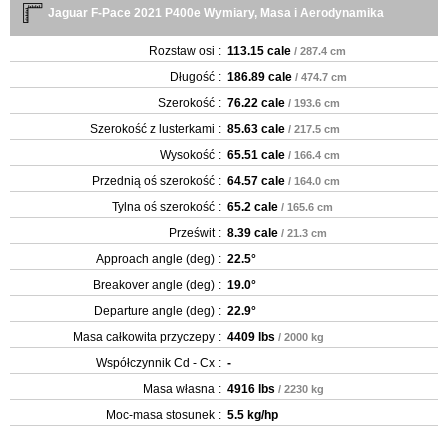
Jaguar F-Pace 2021 P400e Wymiary, Masa i Aerodynamika
Rozstaw osi :
113.15 cale
/ 287.4 cm
Długość :
186.89 cale
/ 474.7 cm
Szerokość :
76.22 cale
/ 193.6 cm
Szerokość z lusterkami :
85.63 cale
/ 217.5 cm
Wysokość :
65.51 cale
/ 166.4 cm
Przednią oś szerokość :
64.57 cale
/ 164.0 cm
Tylna oś szerokość :
65.2 cale
/ 165.6 cm
Prześwit :
8.39 cale
/ 21.3 cm
Approach angle (deg) :
22.5°
Breakover angle (deg) :
19.0°
Departure angle (deg) :
22.9°
Masa całkowita przyczepy :
4409 lbs
/ 2000 kg
Współczynnik Cd - Cx :
-
Masa własna :
4916 lbs
/ 2230 kg
Moc-masa stosunek :
5.5 kg/hp