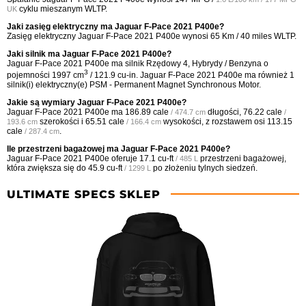
cyklu mieszanym WLTP.
UK
Jaki zasięg elektryczny ma Jaguar F-Pace 2021 P400e?
Zasięg elektryczny Jaguar F-Pace 2021 P400e wynosi 65 Km / 40 miles WLTP.
Jaki silnik ma Jaguar F-Pace 2021 P400e?
Jaguar F-Pace 2021 P400e ma silnik Rzędowy 4, Hybrydy / Benzyna o
3
pojemności 1997 cm
/ 121.9 cu-in. Jaguar F-Pace 2021 P400e ma również 1
silnik(i) elektryczny(e) PSM - Permanent Magnet Synchronous Motor.
Jakie są wymiary Jaguar F-Pace 2021 P400e?
Jaguar F-Pace 2021 P400e ma
186.89 cale
długości,
76.22 cale
/ 474.7 cm
/
szerokości i
65.51 cale
wysokości, z rozstawem osi
113.15
193.6 cm
/ 166.4 cm
cale
.
/ 287.4 cm
Ile przestrzeni bagażowej ma Jaguar F-Pace 2021 P400e?
Jaguar F-Pace 2021 P400e oferuje
17.1 cu-ft
przestrzeni bagażowej,
/ 485 L
która zwiększa się do
45.9 cu-ft
po złożeniu tylnych siedzeń.
/ 1299 L
ULTIMATE SPECS SKLEP