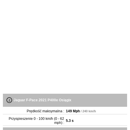
Jaguar F-Pace 2021 P400e Osiągix
Prędkość maksymalna :
149 Mph
/ 240 km/h
Przyspieszenie 0 - 100 km/h (0 - 62
5.3 s
mph) :