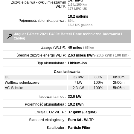
147 MPG
Zużycie paliwa - cyklu mieszanym
1.6 L/100 km
WLTP:
177 MPG UK
18.2 gallons
Pojemność zbiornika paliwa :
69 L
15.2 UK gallons
Jaguar F-Pace 2021 P400e Baterii Dane techniczne, ładowania i
zasięg
Zasięg (WLTP):
40 miles
/ 65 km
Średnie zużycie energii WLTP:
2.63 miles/ kWh
(23.6 kWh / 100 km)
Typ akumulatora :
Lithium-ion
Czas ładowania
DC
32 kW
80%
0h30m
Wallbox jednofazowy
7 kW
100%
2h00m
AC-Schuko
2.3 kW
100%
5h06m
ładowania moc :
32.0 kW
Pojemność akumulatora :
19.2 kWh
Emisja CO2 WLTP :
37 g/km (Jaguar)
Standard ekologiczny :
Euro 6d - WLTP
Katalizator :
Particle Filter