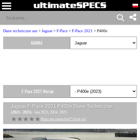
Dane techniczne aut
>
Jaguar
>
F-Pace
>
F-Pace 2021
> P400e
MARKA
F-Pace 2021 Wersje
Jaguar F-Pace 2021 P400e
Dane Techniczne
(2023 - 2025)
- lata 2023, 2024, 2025
★★★★★
★★★★★
Masz ten samochód? Oceń go!