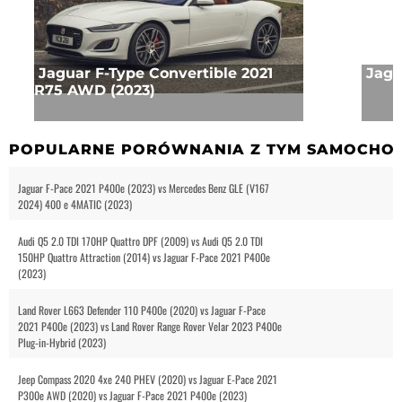
Jaguar F-Type Convertible 2021
Jagu
R75 AWD (2023)
POPULARNE PORÓWNANIA Z TYM SAMOCHO
Jaguar F-Pace 2021 P400e (2023) vs Mercedes Benz GLE (V167
2024) 400 e 4MATIC (2023)
Audi Q5 2.0 TDI 170HP Quattro DPF (2009) vs Audi Q5 2.0 TDI
150HP Quattro Attraction (2014) vs Jaguar F-Pace 2021 P400e
(2023)
Land Rover L663 Defender 110 P400e (2020) vs Jaguar F-Pace
2021 P400e (2023) vs Land Rover Range Rover Velar 2023 P400e
Plug-in-Hybrid (2023)
Jeep Compass 2020 4xe 240 PHEV (2020) vs Jaguar E-Pace 2021
P300e AWD (2020) vs Jaguar F-Pace 2021 P400e (2023)