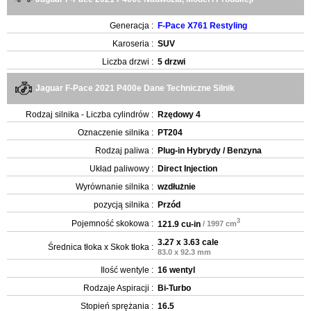
Generacja :
F-Pace X761 Restyling
Karoseria :
SUV
Liczba drzwi :
5 drzwi
Jaguar F-Pace 2021 P400e Dane Techniczne Silnik
Rodzaj silnika - Liczba cylindrów :
Rzędowy 4
Oznaczenie silnika :
PT204
Rodzaj paliwa :
Plug-in Hybrydy / Benzyna
Układ paliwowy :
Direct Injection
Wyrównanie silnika :
wzdłużnie
pozycją silnika :
Przód
3
Pojemność skokowa :
121.9 cu-in
/ 1997 cm
3.27 x 3.63 cale
Średnica tłoka x Skok tłoka :
83.0 x 92.3 mm
Ilość wentyle :
16 wentyl
Rodzaje Aspiracji :
Bi-Turbo
Stopień sprężania :
16.5