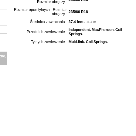
Rozmiar obręczy :
Rozmiar opon tylnych - Rozmiar
235/60 R18
obręczy :
Średnica zawracania :
37.4 feet
/ 11.4 m
Independent. MacPherson. Coil
Przednich zawieszenie :
Springs.
Tylnych zawieszenie :
Multi-link. Coil Springs.
zne,