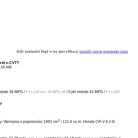
Jeśli znalazłeś błąd w tej specyfikacji
prześlij swoją poprawkę tutaj
brid e-CVT?
150 kW.
iejski
36 MPG /
/ Cykl miejski
43 MPG /
6.5 L/100 km / 43 MPG UK
5.5 L/100
T?
3
y / Benzyna o pojemności 1993 cm
/ 121.6 cu-in. Honda CR-V 6 2.0i