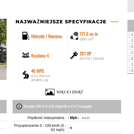
NAJWAŻNIEJSZE SPECYFIKACJE
121.6 cu-in
Hybrydy / Benzyna
- 1
3
1993 cm
- 
- 
201 HP
- 
Rzędowy 4
- 2
204 PS / 150 kW
- 
40 MPG
- 2
5.9 L/100 km
- 2
48 MPG UK
WIĘCEJ ZDJĘĆ
Honda CR-V 6 2.0i Hybrid e-CVT Osiągix
Prędkość maksymalna :
- Mph
/ - km/h
Przyspieszenie 0 - 100 km/h (0 -
- s
62 mph) :