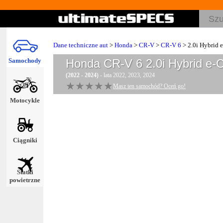
Dane techniczne aut
>
Honda
>
CR-V
>
CR-V 6
> 2.0i Hybrid 
Samochody
Honda CR-V 6 2.0i Hybrid e-
(2022 - 2024)
- lata 2022, 2023, 2024
★★★★★
★★★★★
Masz ten samochód? Oceń go!
Motocykle
Ciągniki
Statki
powietrzne