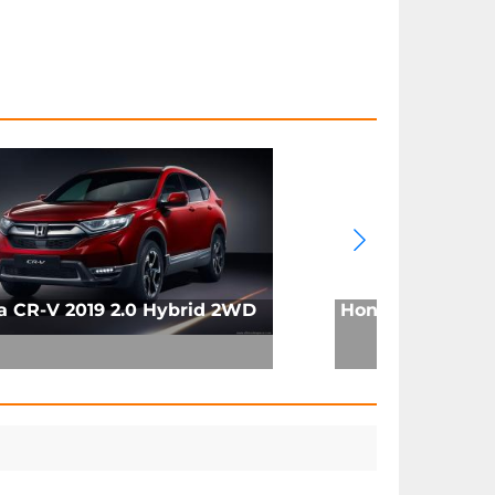
 CR-V 2019 2.0 Hybrid 2WD
Honda CR-V II 2.