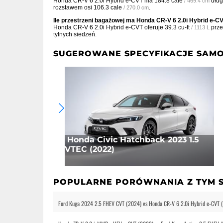
Honda CR-V 6 2.0i Hybrid e-CVT ma
184.8 cale
dług
/ 469.4 cm
rozstawem osi
106.3 cale
.
/ 270.0 cm
Ile przestrzeni bagażowej ma Honda CR-V 6 2.0i Hybrid e-C
Honda CR-V 6 2.0i Hybrid e-CVT oferuje
39.3 cu-ft
prze
/ 1113 L
tylnych siedzeń.
SUGEROWANE SPECYFIKACJE SAM
Honda Civic Hatchback 2023 1.5
VTEC (2022)
POPULARNE PORÓWNANIA Z TYM
Ford Kuga 2024 2.5 FHEV CVT (2024) vs Honda CR-V 6 2.0i Hybrid e-CVT 