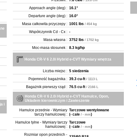
Prześwit :
7.8 cale
/ 19.8 cm
Approach angle (deg) :
16.1°
Departure angle (deg) :
16.0°
Masa całkowita przyczepy :
1001 lbs
/ 454 kg
ane
Współczynnik Cd - Cx :
-
Masa własna :
3752 lbs
/ 1702 kg
Moc-masa stosunek :
8.3 kg/hp
Honda CR-V 6 2.0i Hybrid e-CVT Wymiary wnętrza
Liczba miejsc :
5 siedzenia
Pojemność bagażnika :
39.3 cu-ft
/ 1113 L
Bagażnik pierwszy rząd :
76.5 cu-ft
/ 2166 L
Honda CR-V 6 2.0i Hybrid e-CVT Hamulce, Opon,
Układem kierowniczym i Zawieszenie
a i
Hamulce przednie - Wymiary
Tarczowe wentylowane
tarczy hamulcowej :
(
- cale
)
/ - mm
Hamulce tylne - Wymiary tarczy
Tarczowe
hamulcowej :
(
- cale
)
/ - mm
Rozmiar opon przednich -
235/60 R18