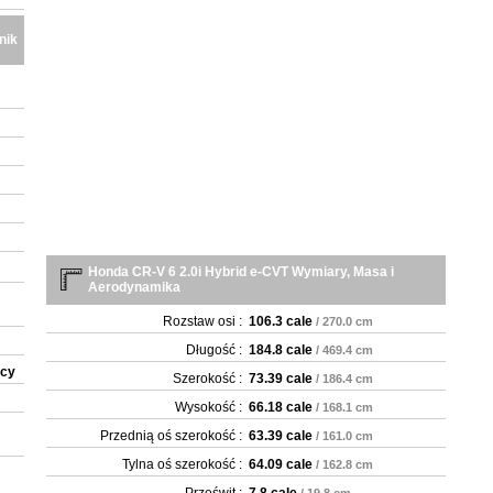
nik
Honda CR-V 6 2.0i Hybrid e-CVT Wymiary, Masa i
Aerodynamika
Rozstaw osi :
106.3 cale
/ 270.0 cm
Długość :
184.8 cale
/ 469.4 cm
ący
Szerokość :
73.39 cale
/ 186.4 cm
Wysokość :
66.18 cale
/ 168.1 cm
Przednią oś szerokość :
63.39 cale
/ 161.0 cm
Tylna oś szerokość :
64.09 cale
/ 162.8 cm