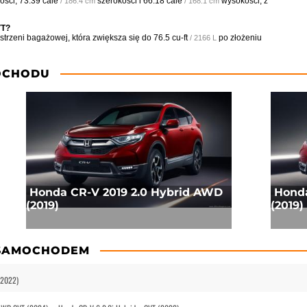
ości,
73.39 cale
szerokości i
66.18 cale
wysokości, z
/ 186.4 cm
/ 168.1 cm
VT?
strzeni bagażowej, która zwiększa się do
76.5 cu-ft
po złożeniu
/ 2166 L
OCHODU
Honda CR-V 2019 2.0 Hybrid AWD
Honda
(2019)
(2019)
 SAMOCHODEM
(2022)