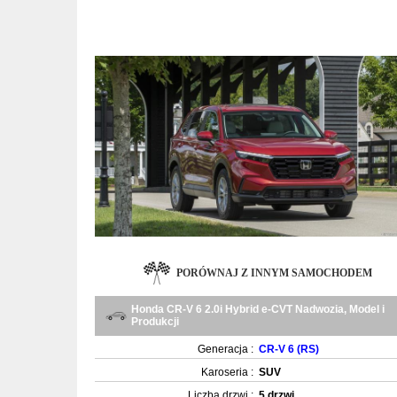
PORÓWNAJ Z INNYM SAMOCHODEM
Honda CR-V 6 2.0i Hybrid e-CVT Nadwozia, Model i
Produkcji
Generacja :
CR-V 6 (RS)
Karoseria :
SUV
Liczba drzwi :
5 drzwi