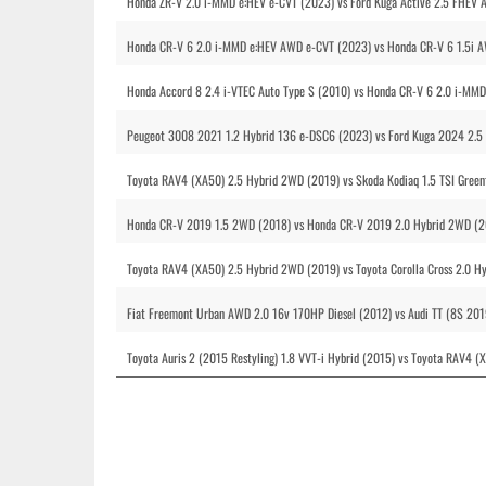
Honda ZR-V 2.0 i-MMD e:HEV e-CVT (2023) vs Ford Kuga Active 2.5 FHEV 
Honda CR-V 6 2.0 i-MMD e:HEV AWD e-CVT (2023) vs Honda CR-V 6 1.5i A
Honda Accord 8 2.4 i-VTEC Auto Type S (2010) vs Honda CR-V 6 2.0 i-MMD
Peugeot 3008 2021 1.2 Hybrid 136 e-DSC6 (2023) vs Ford Kuga 2024 2.5 
Toyota RAV4 (XA50) 2.5 Hybrid 2WD (2019) vs Skoda Kodiaq 1.5 TSI Greent
Honda CR-V 2019 1.5 2WD (2018) vs Honda CR-V 2019 2.0 Hybrid 2WD (20
Toyota RAV4 (XA50) 2.5 Hybrid 2WD (2019) vs Toyota Corolla Cross 2.0 H
Fiat Freemont Urban AWD 2.0 16v 170HP Diesel (2012) vs Audi TT (8S 201
Toyota Auris 2 (2015 Restyling) 1.8 VVT-i Hybrid (2015) vs Toyota RAV4 