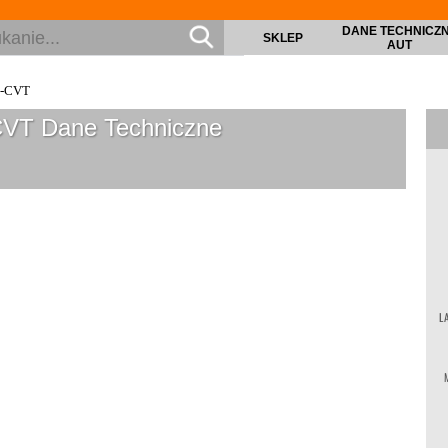
DANE TECHNICZ
SKLEP
AUT
e-CVT
CVT
Dane Techniczne
L