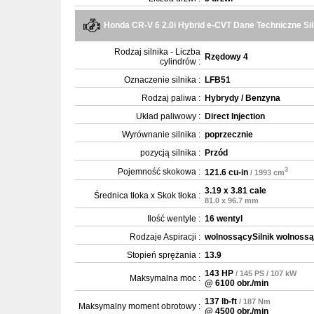
Honda CR-V 6 2.0i Hybrid e-CVT Dane Techniczne Sil
Rodzaj silnika - Liczba
Rzędowy 4
cylindrów :
Oznaczenie silnika :
LFB51
Rodzaj paliwa :
Hybrydy / Benzyna
Układ paliwowy :
Direct Injection
Wyrównanie silnika :
poprzecznie
pozycją silnika :
Przód
3
Pojemność skokowa :
121.6 cu-in
/ 1993 cm
3.19 x 3.81 cale
Średnica tłoka x Skok tłoka :
81.0 x 96.7 mm
Ilość wentyle :
16 wentyl
Rodzaje Aspiracji :
wolnossącySilnik wolnoss
Stopień sprężania :
13.9
143 HP
/ 145 PS / 107 kW
Maksymalna moc :
@ 6100 obr./min
137 lb-ft
/ 187 Nm
Maksymalny moment obrotowy :
@ 4500 obr./min