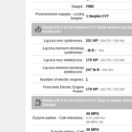
Napęd :
FWD
Przeniesienie napędu - Liczba
1 biegów CVT
biegów :
Honda CR-V 6 2.0i Hybrid e-CVT Silnik elektryczny D
techniczne
Łączna moc systemowa :
201 HP
/ 204 PS / 150 kW
Łączna moment obrotowy
- lb-ft
/ - Nm
systemowa :
Łączna moc elektryczne :
179 HP
/ 181 PS / 133 kW
Łączna moment obrotowy
247 lb-ft
/ 335 Nm
elektryczne :
Number of electric engines:
1
Front Axle Electric Engine
179 HP
/ 181 PS / 133 kW
Power:
Honda CR-V 6 2.0i Hybrid e-CVT Zużycie paliwa, Emisj
Zasięgu
40 MPG
Zużycie paliwa - Cykl mieszany :
5.9 L/100 km
48 MPG UK
36 MPG
Zużycie paliwa - Cykl