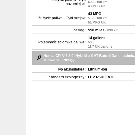
6.5 L/100 km
pozamiejski:
43 MPG UK
43 MPG
Zużycie paliwa - Cykl miejski:
5.5 L/100 km
51 MPG UK
Zasięg :
558 miles
/ 898 km
14 gallons
Pojemność zbiornika paliwa :
53 L
11.7 UK gallons
Honda CR-V 6 2.0i Hybrid e-CVT Baterii Dane technic
ładowania i zasięg
Typ akumulatora :
Lithium-ion
Standard ekologiczny :
LEV3-SULEV30