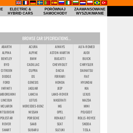
NE
ELECTRIC &
PORÓWNAJ
ZAAWANSOWANE
HYBRID CARS
SAMOCHODY
WYSZUKIWANIE
BROWSE CAR SPECIFICATIONS...
ABARTH
ACURA
AIWAYS
ALFA-ROMEO
ALPINA
ALPINE
ASTON-MARTIN
AUDI
BENTLEY
BMW
BUGATTI
BUICK
BYD
CADILLAC
CHEVROLET
CHRYSLER
CITROEN
CUPRA
DACIA
DAIHATSU
DODGE
DS
FERRARI
FIAT
FORD
GENESIS
HONDA
HYUNDAI
INFINITI
JAGUAR
JEEP
KIA
AMBORGHINI
LANCIA
LAND-ROVER
LEXUS
LINCOLN
LOTUS
MASERATI
MAZDA
MCLAREN
MERCEDES-BENZ
MG
MINI
MITSUBISHI
NISSAN
OPEL
PEUGEOT
POLESTAR
PORSCHE
RENAULT
ROLLS-ROYCE
ROVER
SAAB
SEAT
SKODA
SMART
SUBARU
SUZUKI
TESLA