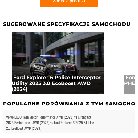
SUGEROWANE SPECYFIKACJE SAMOCHODU
Ford Explorer 6 Police Interceptor
Ford
Utility 2025 3.0 EcoBoost AWD
PHEV
(2024)
POPULARNE PORÓWNANIA Z TYM SAMOCHO
Volvo EX90 Twin Motor Performance AWD (2023) vs XPeng G9
2023 Performance AWD (2022) vs Ford Explorer 6 2025 ST-Line
2.3 EcoBoost AWD (2024)