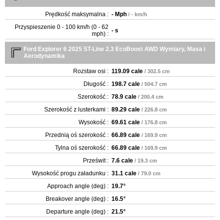
Prędkość maksymalna :
- Mph
/ - km/h
Przyspieszenie 0 - 100 km/h (0 - 62
- s
mph) :
Ford Explorer 6 2025 ST-Line 2.3 EcoBoost AWD Wymiary, Masa i
Aerodynamika
Rozstaw osi :
119.09 cale
/ 302.5 cm
Długość :
198.7 cale
/ 504.7 cm
Szerokość :
78.9 cale
/ 200.4 cm
Szerokość z lusterkami :
89.29 cale
/ 226.8 cm
Wysokość :
69.61 cale
/ 176.8 cm
Przednią oś szerokość :
66.89 cale
/ 169.9 cm
Tylna oś szerokość :
66.89 cale
/ 169.9 cm
Prześwit :
7.6 cale
/ 19.3 cm
Wysokość progu załadunku :
31.1 cale
/ 79.0 cm
Approach angle (deg) :
19.7°
Breakover angle (deg) :
16.5°
Departure angle (deg) :
21.5°