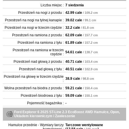
Liczba miejsc :
7 siedzenia
Przestrzeń na nogi z przodu :
42.99 cale
/ 109.2 cm
Przestrzeń na nogi na tylnej kanapie :
39.02 cale
/ 99.1 cm
Przestrzeń na nogi w trzecim rzędzie :
32.2 cale
/ 81.8 cm
Przestrzeń na ramiona z przodu :
62.09 cale
/ 157.7 cm
Przestrzeń na ramiona z tyłu :
61.89 cale
/ 157.2 cm
Przestrzeń na ramiona w trzecim
54.61 cale
/ 138.7 cm
rzędzie :
Przestrzeń nad głową z przodu :
40.71 cale
/ 103.4 cm
Przestrzeń nad głową z tyłu :
40.51 cale
/ 102.9 cm
Przestrzeń na głowę w trzecim rzędzie
38.9 cale
/ 98.8 cm
:
Wolna przestrzeń na biodra z przodu :
59.21 cale
/ 150.4 cm
Przestrzeń biodrowa z tyłu :
59.09 cale
/ 150.1 cm
Pojemność bagażnika :
-
Ford Explorer 6 2025 ST-Line 2.3 EcoBoost AWD Hamulce, Opon,
Układem kierowniczym i Zawieszenie
Hamulce przednie - Wymiary tarczy
Tarczowe wentylowane
hamulcowej :
(
13.58 cale
)
/ 345 mm