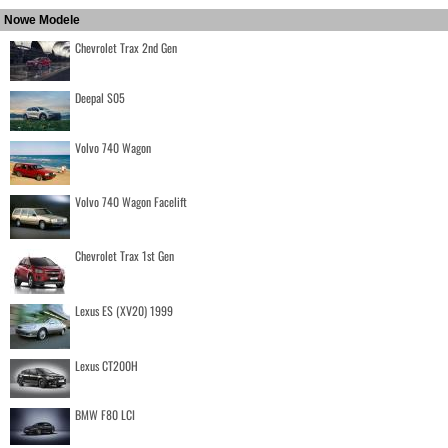
Nowe Modele
Chevrolet Trax 2nd Gen
Deepal S05
Volvo 740 Wagon
Volvo 740 Wagon Facelift
Chevrolet Trax 1st Gen
Lexus ES (XV20) 1999
Lexus CT200H
BMW F80 LCI