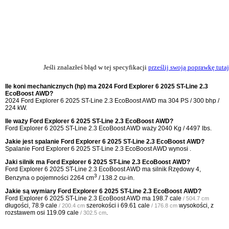
Jeśli znalazłeś błąd w tej specyfikacji
prześlij swoją poprawkę tutaj
Ile koni mechanicznych (hp) ma 2024 Ford Explorer 6 2025 ST-Line 2.3
EcoBoost AWD?
2024 Ford Explorer 6 2025 ST-Line 2.3 EcoBoost AWD ma 304 PS / 300 bhp /
224 kW.
Ile waży Ford Explorer 6 2025 ST-Line 2.3 EcoBoost AWD?
Ford Explorer 6 2025 ST-Line 2.3 EcoBoost AWD waży 2040 Kg / 4497 lbs.
Jakie jest spalanie Ford Explorer 6 2025 ST-Line 2.3 EcoBoost AWD?
Spalanie Ford Explorer 6 2025 ST-Line 2.3 EcoBoost AWD wynosi .
Jaki silnik ma Ford Explorer 6 2025 ST-Line 2.3 EcoBoost AWD?
Ford Explorer 6 2025 ST-Line 2.3 EcoBoost AWD ma silnik Rzędowy 4,
3
Benzyna o pojemności 2264 cm
/ 138.2 cu-in.
Jakie są wymiary Ford Explorer 6 2025 ST-Line 2.3 EcoBoost AWD?
Ford Explorer 6 2025 ST-Line 2.3 EcoBoost AWD ma
198.7 cale
/ 504.7 cm
długości,
78.9 cale
szerokości i
69.61 cale
wysokości, z
/ 200.4 cm
/ 176.8 cm
rozstawem osi
119.09 cale
.
/ 302.5 cm