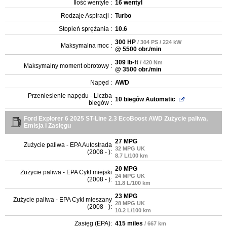
Ilość wentyle :
16 wentyl
Rodzaje Aspiracji :
Turbo
Stopień sprężania :
10.6
300 HP
/ 304 PS / 224 kW
Maksymalna moc :
@ 5500 obr./min
309 lb-ft
/ 420 Nm
Maksymalny moment obrotowy :
@ 3500 obr./min
Napęd :
AWD
Przeniesienie napędu - Liczba
10 biegów Automatic
biegów :
Ford Explorer 6 2025 ST-Line 2.3 EcoBoost AWD Zużycie paliwa,
Emisja i Zasięgu
27 MPG
Zużycie paliwa - EPA Autostrada
32 MPG UK
(2008 - ):
8.7 L/100 km
20 MPG
Zużycie paliwa - EPA Cykl miejski
24 MPG UK
(2008 - ):
11.8 L/100 km
23 MPG
Zużycie paliwa - EPA Cykl mieszany
28 MPG UK
(2008 - ):
10.2 L/100 km
Zasięg (EPA):
415 miles
/ 667 km