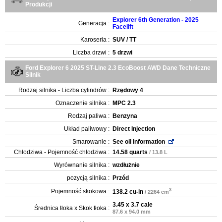
Produkcji
Explorer 6th Generation - 2025
Generacja :
Facelift
Karoseria :
SUV / TT
Liczba drzwi :
5 drzwi
Ford Explorer 6 2025 ST-Line 2.3 EcoBoost AWD Dane Techniczne
Silnik
Rodzaj silnika - Liczba cylindrów :
Rzędowy 4
Oznaczenie silnika :
MPC 2.3
Rodzaj paliwa :
Benzyna
Układ paliwowy :
Direct Injection
Smarowanie :
See oil information
Chłodziwa - Pojemność chłodziwa :
14.58 quarts
/ 13.8 L
Wyrównanie silnika :
wzdłużnie
pozycją silnika :
Przód
3
Pojemność skokowa :
138.2 cu-in
/ 2264 cm
3.45 x 3.7 cale
Średnica tłoka x Skok tłoka :
87.6 x 94.0 mm