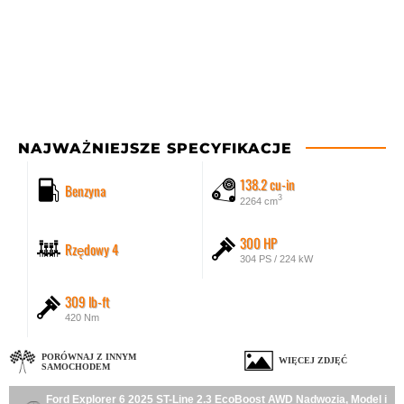
NAJWAŻNIEJSZE SPECYFIKACJE
138.2 cu-in
Benzyna
3
2264 cm
300 HP
Rzędowy 4
304 PS / 224 kW
309 lb-ft
420 Nm
PORÓWNAJ Z INNYM
WIĘCEJ ZDJĘĆ
SAMOCHODEM
Ford Explorer 6 2025 ST-Line 2.3 EcoBoost AWD Nadwozia, Model i