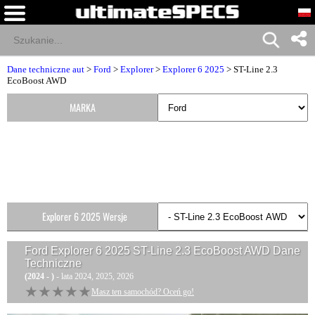
Dane techniczne aut
>
Ford
>
Explorer
>
Explorer 6 2025
> ST-Line 2.3
EcoBoost AWD
MARKA
Explorer 6 2025 Wersje
Ford Explorer 6 2025 ST-Line 2.3 EcoBoost AWD
Dane
Techniczne
(2024 - )
- lata 2024, 2025, 2026
★★★★★
★★★★★
Masz ten samochód? Oceń go!