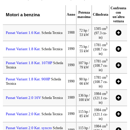
Confronta
Potenza
con
Motori a benzina
Anno
Cilindrata
massima
un'altra
vettura
3
1595 cm
72 hp /
Passat Variant 1.6 Kat.
1988
Scheda Tecnica
(97.3 cu-
53 kW
in)
3
1781 cm
75 hp /
Passat Variant 1.8 Kat.
1990
Scheda Tecnica
(108.7 cu-
55 kW
in)
3
1781 cm
Passat Variant 1.8 Kat. 107HP
Scheda
107 hp /
1990
(108.7 cu-
Tecnica
79 kW
in)
3
1781 cm
Passat Variant 1.8 Kat. 90HP
Scheda
90 hp /
1990
(108.7 cu-
Tecnica
66 kW
in)
3
1984 cm
136 hp /
Passat Variant 2.0 16V
1989
Scheda Tecnica
(121.1 cu-
100 kW
in)
3
1984 cm
115 hp /
Passat Variant 2.0 Kat.
1990
Scheda Tecnica
(121.1 cu-
85 kW
in)
3
1984 cm
Passat Variant 2.0 Kat. syncro
Scheda
115 hp /
1990