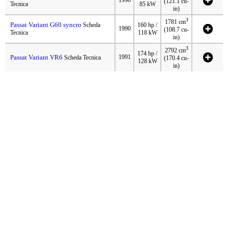
(121.1 cu-
Tecnica
85 kW
in)
3
1781 cm
Passat Variant G60 syncro
Scheda
160 hp /
1990
(108.7 cu-
Tecnica
118 kW
in)
3
2792 cm
174 hp /
Passat Variant VR6
1991
Scheda Tecnica
(170.4 cu-
128 kW
in)