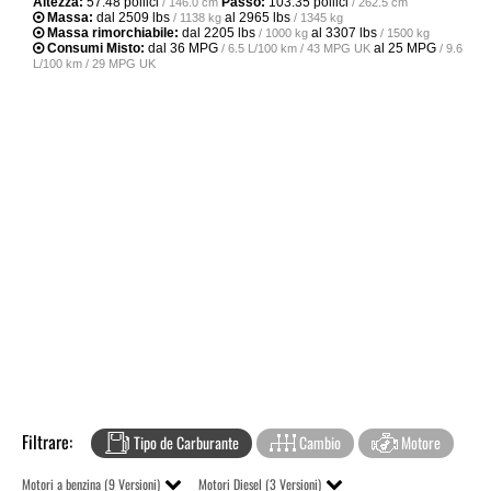
Altezza:
57.48 pollici
Passo:
103.35 pollici
/ 146.0 cm
/ 262.5 cm
Massa:
dal
2509 lbs
al
2965 lbs
/ 1138 kg
/ 1345 kg
Massa rimorchiabile:
dal
2205 lbs
al
3307 lbs
/ 1000 kg
/ 1500 kg
Consumi Misto:
dal
36 MPG
al
25 MPG
/ 6.5 L/100 km / 43 MPG UK
/ 9.6
L/100 km / 29 MPG UK
Filtrare:
Tipo de Carburante
Cambio
Motore
Motori a benzina (9 Versioni)
Motori Diesel (3 Versioni)