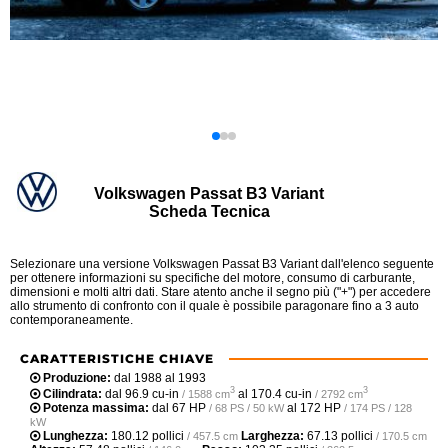
Volkswagen Passat B3 Variant
Scheda Tecnica
Selezionare una versione Volkswagen Passat B3 Variant dall'elenco seguente
per ottenere informazioni su specifiche del motore, consumo di carburante,
dimensioni e molti altri dati. Stare atento anche il segno più ("+") per accedere
allo strumento di confronto con il quale è possibile paragonare fino a 3 auto
contemporaneamente.
CARATTERISTICHE CHIAVE
Produzione:
dal 1988 al 1993
3
3
Cilindrata:
dal
96.9 cu-in
al
170.4 cu-in
/ 1588 cm
/ 2792 cm
Potenza massima:
dal
67 HP
al
172 HP
/ 68 PS / 50 kW
/ 174 PS / 128
kW
Lunghezza:
180.12 pollici
Larghezza:
67.13 pollici
/ 457.5 cm
/ 170.5 cm