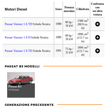
Confronta
Potenza
con
Motori Diesel
Anno
Cilindrata
massima
un'altra
vettura
3
1588 cm
80 hp /
Passat Variant 1.6 TD
1988
Scheda Tecnica
(96.9 cu-
59 kW
in)
3
1896 cm
68 hp /
Passat Variant 1.9 D
1989
Scheda Tecnica
(115.7 cu-
50 kW
in)
3
1896 cm
75 hp /
Passat Variant 1.9 TD
1991
Scheda Tecnica
(115.7 cu-
55 kW
in)
PASSAT B3 MODELLI
Passat B3
14 Versioni
GENERAZIONE PRECEDENTE