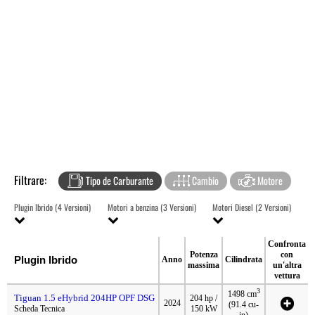
Filtrare:
Tipo de Carburante
Cambio
Motore
Plugin Ibrido (4 Versioni)
Motori a benzina (3 Versioni)
Motori Diesel (2 Versioni)
Confronta
Potenza
con
Plugin Ibrido
Anno
Cilindrata
massima
un'altra
vettura
3
1498 cm
Tiguan 1.5 eHybrid 204HP OPF DSG
204 hp /
2024
(91.4 cu-
Scheda Tecnica
150 kW