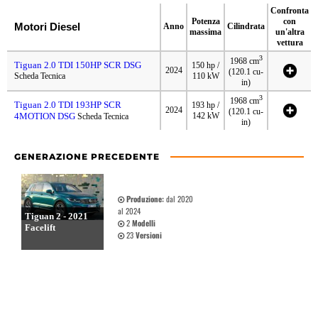
Confronta
Potenza
con
Motori Diesel
Anno
Cilindrata
massima
un'altra
vettura
3
1968 cm
Tiguan 2.0 TDI 150HP SCR DSG
150 hp /
2024
(120.1 cu-
Scheda Tecnica
110 kW
in)
3
1968 cm
Tiguan 2.0 TDI 193HP SCR
193 hp /
2024
(120.1 cu-
4MOTION DSG
142 kW
Scheda Tecnica
in)
GENERAZIONE PRECEDENTE
Produzione:
dal 2020
al 2024
Tiguan 2 - 2021
2
Modelli
Facelift
23
Versioni