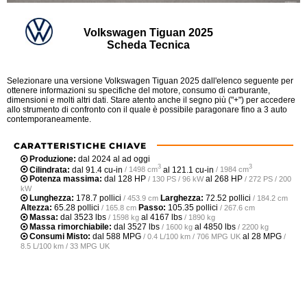
Volkswagen Tiguan 2025
Scheda Tecnica
Selezionare una versione Volkswagen Tiguan 2025 dall'elenco seguente per
ottenere informazioni su specifiche del motore, consumo di carburante,
dimensioni e molti altri dati. Stare atento anche il segno più ("+") per accedere
allo strumento di confronto con il quale è possibile paragonare fino a 3 auto
contemporaneamente.
CARATTERISTICHE CHIAVE
Produzione:
dal 2024 al ad oggi
3
3
Cilindrata:
dal
91.4 cu-in
al
121.1 cu-in
/ 1498 cm
/ 1984 cm
Potenza massima:
dal
128 HP
al
268 HP
/ 130 PS / 96 kW
/ 272 PS / 200
kW
Lunghezza:
178.7 pollici
Larghezza:
72.52 pollici
/ 453.9 cm
/ 184.2 cm
Altezza:
65.28 pollici
Passo:
105.35 pollici
/ 165.8 cm
/ 267.6 cm
Massa:
dal
3523 lbs
al
4167 lbs
/ 1598 kg
/ 1890 kg
Massa rimorchiabile:
dal
3527 lbs
al
4850 lbs
/ 1600 kg
/ 2200 kg
Consumi Misto:
dal
588 MPG
al
28 MPG
/ 0.4 L/100 km / 706 MPG UK
/
8.5 L/100 km / 33 MPG UK