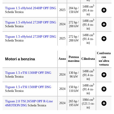
in)
3
1498 cm
Tiguan 1.5 eHybrid 204HP OPF DSG
204 hp /
2025
(91.4 cu-
Scheda Tecnica
150 kW
in)
3
1498 cm
Tiguan 1.5 eHybrid 272HP OPF DSG
272 hp /
2024
(91.4 cu-
Scheda Tecnica
200 kW
in)
3
1498 cm
Tiguan 1.5 eHybrid 272HP OPF DSG
272 hp /
2025
(91.4 cu-
Scheda Tecnica
200 kW
in)
Confronta
Potenza
con
Motori a benzina
Anno
Cilindrata
massima
un'altra
vettura
3
1498 cm
Tiguan 1.5 eTSI 130HP OPF DSG
130 hp /
2024
(91.4 cu-
Scheda Tecnica
96 kW
in)
3
1498 cm
Tiguan 1.5 eTSI 150HP OPF DSG
150 hp /
2024
(91.4 cu-
Scheda Tecnica
110 kW
in)
3
1984 cm
Tiguan 2.0 TSI 265HP OPF R-Line
265 hp /
2024
(121.1 cu-
4MOTION DSG
195 kW
Scheda Tecnica
in)