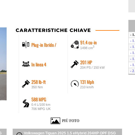
CARATTERISTICHE CHIAVE
- 
91.4 cu-in
- 1
Plug-in Ibrido /
- 1
3
1498 cm
- 1
- 1
201 HP
In linea 4
- 1
204 PS / 150 kW
- 2
- 
258 lb-ft
131 Mph
- 
350 Nm
210 km/h
588 MPG
0.4 L/100 km
706 MPG UK
PIÙ FOTO
G
Volkswagen Tiguan 2025 1.5 eHybrid 204HP OPF DSG