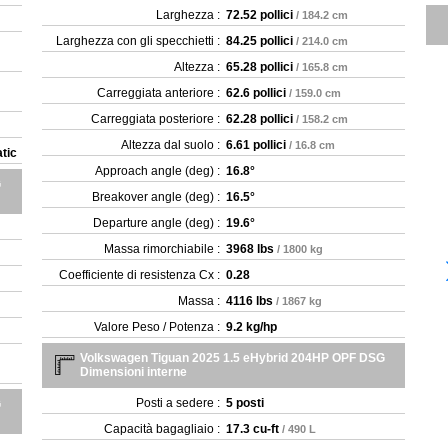
Larghezza :
72.52 pollici
/ 184.2 cm
Larghezza con gli specchietti :
84.25 pollici
/ 214.0 cm
Altezza :
65.28 pollici
/ 165.8 cm
Carreggiata anteriore :
62.6 pollici
/ 159.0 cm
Carreggiata posteriore :
62.28 pollici
/ 158.2 cm
Altezza dal suolo :
6.61 pollici
/ 16.8 cm
tic
Approach angle (deg) :
16.8°
G
Breakover angle (deg) :
16.5°
Departure angle (deg) :
19.6°
Massa rimorchiabile :
3968 lbs
/ 1800 kg
Coefficiente di resistenza Cx :
0.28
Massa :
4116 lbs
/ 1867 kg
Valore Peso / Potenza :
9.2 kg/hp
Volkswagen Tiguan 2025 1.5 eHybrid 204HP OPF DSG
Dimensioni interne
Posti a sedere :
5 posti
G
Capacità bagagliaio :
17.3 cu-ft
/ 490 L