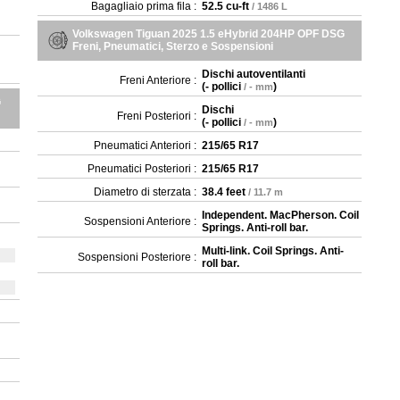
Bagagliaio prima fila :
52.5 cu-ft
/ 1486 L
Volkswagen Tiguan 2025 1.5 eHybrid 204HP OPF DSG
Freni, Pneumatici, Sterzo e Sospensioni
Dischi autoventilanti
Freni Anteriore :
(
- pollici
)
/ - mm
G
Dischi
Freni Posteriori :
(
- pollici
)
/ - mm
Pneumatici Anteriori :
215/65 R17
Pneumatici Posteriori :
215/65 R17
Diametro di sterzata :
38.4 feet
/ 11.7 m
Independent. MacPherson. Coil
Sospensioni Anteriore :
Springs. Anti-roll bar.
Multi-link. Coil Springs. Anti-
Sospensioni Posteriore :
roll bar.