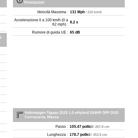
Prestazioni
Velocità Massima :
131 Mph
/ 210 km/h
Accelerazione 0 a 100 km/h (0 a
8.2 s
62 mph) :
Rumore di guida UE :
65 dB
G
Volkswagen Tiguan 2025 1.5 eHybrid 204HP OPF DSG
Carrozzeria, Massa
Passo :
105.47 pollici
/ 267.9 cm
Lunghezza :
178.7 pollici
/ 453.9 cm