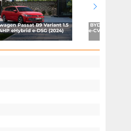
wagen Passat B9 Variant 1.5
BYD Seal U DM-i 
04HP eHybrid e-DSG (2024)
e-CVT (2024)