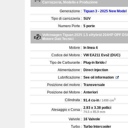
Carrozzeria, Modello e Produzione
Generazione :
Tiguan 3 - 2025 New Model
Tipo di carrozzeria :
SUV
Numero Porte :
5 porte
Volkswagen Tiguan 2025 1.5 eHybrid 204HP OPF DS
Motore Dati Tecnici
Motore :
In linea 4
Codice del Motore :
VW EA211 Evo2 (DUC)
Tipo de Carburante :
Plug-in Ibrido /
Alimentazione :
Direct Injection
Lubrificazione :
See oil information
Posizione del motore :
Transversale
Posizione del Motore :
Anteriori
3
Cilindrata :
91.4 cu-in
/ 1498 cm
2.93 x 3.38 pollici
Alesaggio x Corsa :
74.5 x 85.9 mm
Valvole :
16 Valvole
Turbo :
Turbo Intercooler