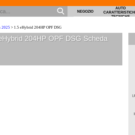
AUTO
NEGOZIO
CARATTERISTIC
TECNICHE
n 2025
> 1.5 eHybrid 204HP OPF DSG
5 eHybrid 204HP OPF DSG
Scheda
L