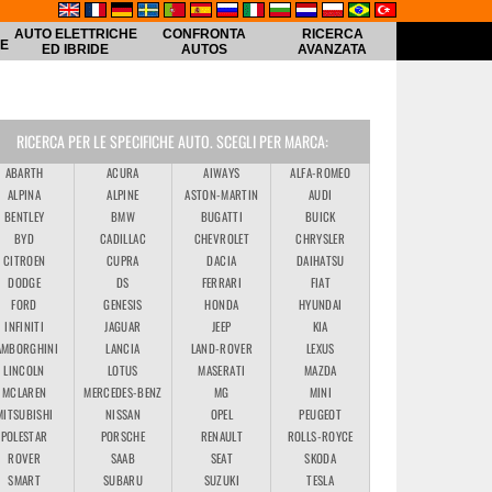
AUTO ELETTRICHE
CONFRONTA
RICERCA
HE
ED IBRIDE
AUTOS
AVANZATA
RICERCA PER LE SPECIFICHE AUTO. SCEGLI PER MARCA:
ABARTH
ACURA
AIWAYS
ALFA-ROMEO
ALPINA
ALPINE
ASTON-MARTIN
AUDI
BENTLEY
BMW
BUGATTI
BUICK
BYD
CADILLAC
CHEVROLET
CHRYSLER
CITROEN
CUPRA
DACIA
DAIHATSU
DODGE
DS
FERRARI
FIAT
FORD
GENESIS
HONDA
HYUNDAI
INFINITI
JAGUAR
JEEP
KIA
AMBORGHINI
LANCIA
LAND-ROVER
LEXUS
LINCOLN
LOTUS
MASERATI
MAZDA
MCLAREN
MERCEDES-BENZ
MG
MINI
MITSUBISHI
NISSAN
OPEL
PEUGEOT
POLESTAR
PORSCHE
RENAULT
ROLLS-ROYCE
ROVER
SAAB
SEAT
SKODA
SMART
SUBARU
SUZUKI
TESLA