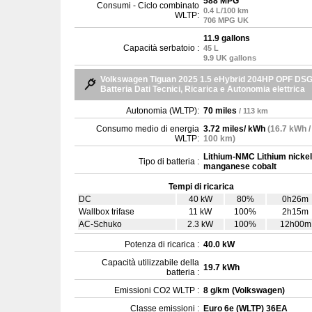
588 MPG
Consumi - Ciclo combinato
0.4 L/100 km
WLTP:
706 MPG UK
11.9 gallons
Capacità serbatoio :
45 L
9.9 UK gallons
Volkswagen Tiguan 2025 1.5 eHybrid 204HP OPF DS
Batteria Dati Tecnici, Ricarica e Autonomia elettrica
Autonomia (WLTP):
70 miles
/ 113 km
Consumo medio di energia
3.72 miles/ kWh
(16.7 kWh /
WLTP:
100 km)
Lithium-NMC Lithium nickel
Tipo di batteria :
manganese cobalt
Tempi di ricarica
DC
40 kW
80%
0h26m
Wallbox trifase
11 kW
100%
2h15m
AC-Schuko
2.3 kW
100%
12h00m
Potenza di ricarica :
40.0 kW
Capacità utilizzabile della
19.7 kWh
batteria :
Emissioni CO2 WLTP :
8 g/km (Volkswagen)
Classe emissioni :
Euro 6e (WLTP) 36EA