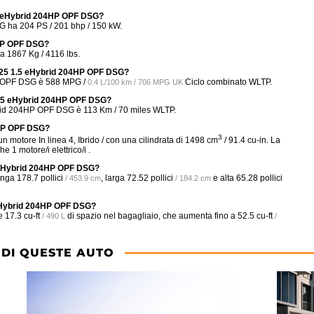
.5 eHybrid 204HP OPF DSG?
 ha 204 PS / 201 bhp / 150 kW.
4HP OPF DSG?
 1867 Kg / 4116 lbs.
2025 1.5 eHybrid 204HP OPF DSG?
P OPF DSG è
588 MPG /
Ciclo combinato WLTP.
0.4 L/100 km / 706 MPG UK
 1.5 eHybrid 204HP OPF DSG?
brid 204HP OPF DSG è 113 Km / 70 miles WLTP.
4HP OPF DSG?
3
tore In linea 4, Ibrido / con una cilindrata di 1498 cm
/ 91.4 cu-in. La
 motore/i elettrico/i .
5 eHybrid 204HP OPF DSG?
unga
178.7 pollici
, larga
72.52 pollici
e alta
65.28 pollici
/ 453.9 cm
/ 184.2 cm
 eHybrid 204HP OPF DSG?
re
17.3 cu-ft
di spazio nel bagagliaio, che aumenta fino a
52.5 cu-ft
/ 490 L
/
 DI QUESTE AUTO