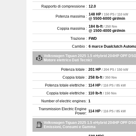
Rapporto di compressione :
12.0
148 HP
/ 150 PS / 110 kW
Potenza massima :
@ 5500-6000 giri/min
184 lb-ft
/ 250 Nm
Coppia massima :
@ 1500-4000 giri/min
Trazione :
FWD
Cambio :
6 marce Dualclutch Automa
Volkswagen Tiguan 2025 1.5 eHybrid 204HP OPF DS
Motore elettrico Dati Tecnici
Potenza totale :
201 HP
/ 204 PS / 150 kW
Coppia totale :
258 lb-ft
/ 350 Nm
Potenza totale elettriche :
114 HP
/ 116 PS / 85 kW
Coppia totale elettriche :
110 lb-ft
/ 150 Nm
Number of electric engines:
1
Transmission Electric Engine
114 HP
/ 116 PS / 85 kW
Power:
Volkswagen Tiguan 2025 1.5 eHybrid 204HP OPF DS
Emissioni, Consumi e Gamma