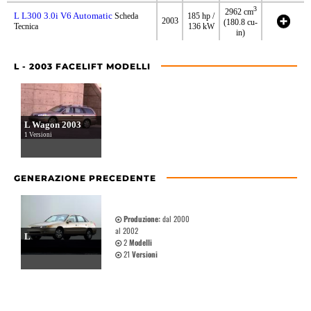
3
2962 cm
L L300 3.0i V6 Automatic
Scheda
185 hp /
2003
(180.8 cu-
Tecnica
136 kW
in)
L - 2003 FACELIFT MODELLI
L Wagon 2003
1 Versioni
GENERAZIONE PRECEDENTE
Produzione:
dal 2000
al 2002
L
2
Modelli
21
Versioni