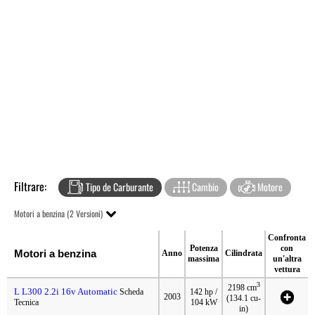
Filtrare:
Tipo de Carburante
Cambio
Motore
Motori a benzina (2 Versioni)
Confronta
Potenza
con
Motori a benzina
Anno
Cilindrata
massima
un'altra
vettura
3
2198 cm
L L300 2.2i 16v Automatic
Scheda
142 hp /
2003
(134.1 cu-
Tecnica
104 kW
in)