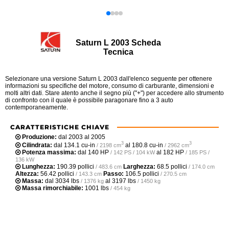
Saturn L 2003 Scheda
Tecnica
Selezionare una versione Saturn L 2003 dall'elenco seguente per ottenere
informazioni su specifiche del motore, consumo di carburante, dimensioni e
molti altri dati. Stare atento anche il segno più ("+") per accedere allo strumento
di confronto con il quale è possibile paragonare fino a 3 auto
contemporaneamente.
CARATTERISTICHE CHIAVE
Produzione:
dal 2003 al 2005
3
3
Cilindrata:
dal
134.1 cu-in
al
180.8 cu-in
/ 2198 cm
/ 2962 cm
Potenza massima:
dal
140 HP
al
182 HP
/ 142 PS / 104 kW
/ 185 PS /
136 kW
Lunghezza:
190.39 pollici
Larghezza:
68.5 pollici
/ 483.6 cm
/ 174.0 cm
Altezza:
56.42 pollici
Passo:
106.5 pollici
/ 143.3 cm
/ 270.5 cm
Massa:
dal
3034 lbs
al
3197 lbs
/ 1376 kg
/ 1450 kg
Massa rimorchiabile:
1001 lbs
/ 454 kg