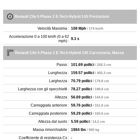
Renault Clio 5 Phase 2 E-Tech Hybrid 145 Prestazioni
Velocità Massima :
108 Mph
/ 174 km/h
Accelerazione 0 a 100 km/h (0 a 62
9.3 s
mph) :
Renault Clio 5 Phase 2 E-Tech Hybrid 145 Carrozzeria, Massa
Passo :
101.69 pollici
/ 258.3 cm
Lunghezza :
159.57 pollici
/ 405.3 cm
Larghezza :
70.79 pollici
/ 179.8 cm
Larghezza con gli specchietti :
78.27 pollici
/ 198.8 cm
Altezza :
56.69 pollici
/ 144.0 cm
Carreggiata anteriore :
59.76 pollici
/ 151.8 cm
Carreggiata posteriore :
59.29 pollici
/ 150.6 cm
Altezza dal suolo :
5.59 pollici
/ 14.2 cm
Massa rimorchiabile :
1984 lbs
/ 900 kg
Coefficiente di resistenza Cx :
-