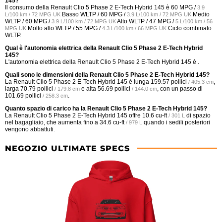
145?
Il consumo della Renault Clio 5 Phase 2 E-Tech Hybrid 145 è
60 MPG /
3.9
Basso WLTP /
60 MPG /
Medio
L/100 km / 72 MPG UK
3.9 L/100 km / 72 MPG UK
WLTP /
60 MPG /
Alto WLTP /
47 MPG /
3.9 L/100 km / 72 MPG UK
5 L/100 km / 56
Molto alto WLTP /
55 MPG /
Ciclo combinato
MPG UK
4.3 L/100 km / 66 MPG UK
WLTP.
Qual è l'autonomia elettrica della Renault Clio 5 Phase 2 E-Tech Hybrid
145?
L'autonomia elettrica della Renault Clio 5 Phase 2 E-Tech Hybrid 145 è .
Quali sono le dimensioni della Renault Clio 5 Phase 2 E-Tech Hybrid 145?
La Renault Clio 5 Phase 2 E-Tech Hybrid 145 è lunga
159.57 pollici
,
/ 405.3 cm
larga
70.79 pollici
e alta
56.69 pollici
, con un passo di
/ 179.8 cm
/ 144.0 cm
101.69 pollici
.
/ 258.3 cm
Quanto spazio di carico ha la Renault Clio 5 Phase 2 E-Tech Hybrid 145?
La Renault Clio 5 Phase 2 E-Tech Hybrid 145 offre
10.6 cu-ft
di spazio
/ 301 L
nel bagagliaio, che aumenta fino a
34.6 cu-ft
quando i sedili posteriori
/ 979 L
vengono abbattuti.
NEGOZIO ULTIMATE SPECS