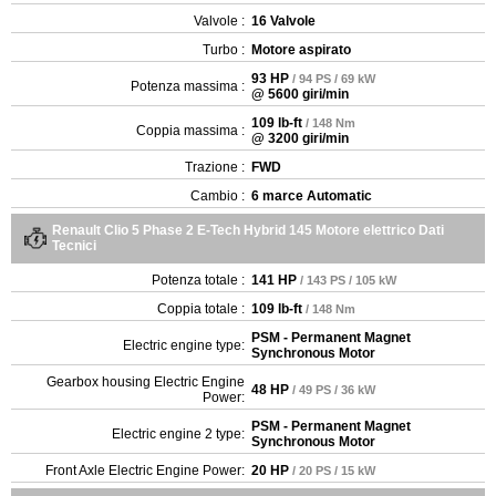
Valvole :
16 Valvole
Turbo :
Motore aspirato
93 HP
/ 94 PS / 69 kW
Potenza massima :
@ 5600 giri/min
109 lb-ft
/ 148 Nm
Coppia massima :
@ 3200 giri/min
Trazione :
FWD
Cambio :
6 marce Automatic
Renault Clio 5 Phase 2 E-Tech Hybrid 145 Motore elettrico Dati
Tecnici
Potenza totale :
141 HP
/ 143 PS / 105 kW
Coppia totale :
109 lb-ft
/ 148 Nm
PSM - Permanent Magnet
Electric engine type:
Synchronous Motor
Gearbox housing Electric Engine
48 HP
/ 49 PS / 36 kW
Power:
PSM - Permanent Magnet
Electric engine 2 type:
Synchronous Motor
Front Axle Electric Engine Power:
20 HP
/ 20 PS / 15 kW