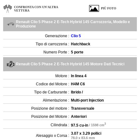
CONFRONTA CON UN'ALTRA
PIÙ FOTO
VETTURA
Renault Clio 5 Phase 2 E-Tech Hybrid 145 Carrozzeria, Modello e
Produzione
Generazione :
Clio 5
Tipo di carrozzeria :
Hatchback
Numero Porte :
5 porte
Renault Clio 5 Phase 2 E-Tech Hybrid 145 Motore Dati Tecnici
Motore :
In linea 4
Codice del Motore :
H4M C6
Tipo de Carburante :
Ibrido /
Alimentazione :
Multi-port Injection
Posizione del motore :
Transversale
Posizione del Motore :
Anteriori
3
Cilindrata :
97.5 cu-in
/ 1598 cm
3.07 x 3.29 pollici
Alesaggio x Corsa :
78.0 x 83.6 mm