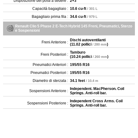
Disposizione dei posti a sedere :
2+3
Capacità bagagliaio :
10.6 cu-ft
/ 301 L
Bagagliaio prima fila :
34.6 cu-ft
/ 979 L
Renault Clio 5 Phase 2 E-Tech Hybrid 145 Freni, Pneumatici, Sterzo
e Sospensioni
Dischi autoventilanti
Freni Anteriore :
(
11.02 pollici
)
/ 280 mm
Tamburo
Freni Posteriori :
(
10.24 pollici
)
/ 260 mm
Pneumatici Anteriori :
195/55 R16
Pneumatici Posteriori :
195/55 R16
Diametro di sterzata :
34.1 feet
/ 10.4 m
Independent. MacPherson. Coil
Sospensioni Anteriore :
Springs. Anti-roll bar.
Independent Cross Arms. Coil
Sospensioni Posteriore :
Springs. Anti-roll bar.