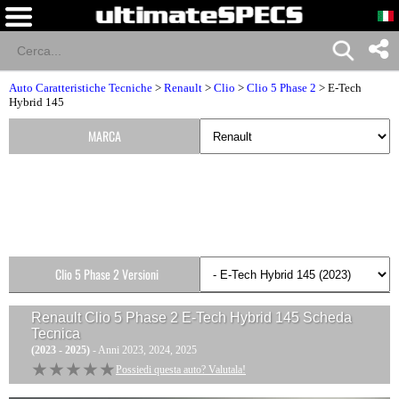
Auto Caratteristiche Tecniche
>
Renault
>
Clio
>
Clio 5 Phase 2
> E-Tech
Hybrid 145
MARCA
Clio 5 Phase 2 Versioni
Renault Clio 5 Phase 2 E-Tech Hybrid 145
Scheda
Tecnica
(2023 - 2025)
- Anni 2023, 2024, 2025
★★★★★
★★★★★
Possiedi questa auto? Valutala!