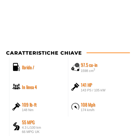
CARATTERISTICHE CHIAVE
97.5 cu-in
Ibrido /
3
1598 cm
141 HP
In linea 4
143 PS / 105 kW
109 lb-ft
108 Mph
148 Nm
174 km/h
55 MPG
4.3 L/100 km
66 MPG UK