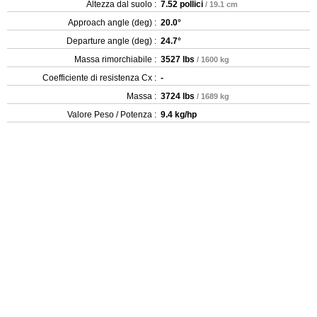
Altezza dal suolo :
7.52 pollici
/ 19.1 cm
Approach angle (deg) :
20.0°
Departure angle (deg) :
24.7°
Massa rimorchiabile :
3527 lbs
/ 1600 kg
Coefficiente di resistenza Cx :
-
Massa :
3724 lbs
/ 1689 kg
Valore Peso / Potenza :
9.4 kg/hp