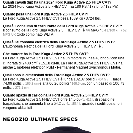
Quanti cavalli (hp) ha una 2024 Ford Kuga Active 2.5 FHEV CVT?
La 2024 Ford Kuga Active 2.5 FHEV CVT ha 180 PS / 178 bhp / 132 kW.
Quanto pesa una Ford Kuga Active 2.5 FHEV CVT?
La Ford Kuga Active 2.5 FHEV CVT pesa 1689 Kg / 3724 lbs.
Qual è il consumo di carburante della Ford Kuga Active 2.5 FHEV CVT?
Il consumo della Ford Kuga Active 2.5 FHEV CVT è
44 MPG /
5.4 L/100 km / 52
Ciclo combinato WLTP.
MPG UK
Qual è l'autonomia elettrica della Ford Kuga Active 2.5 FHEV CVT?
L'autonomia elettrica della Ford Kuga Active 2.5 FHEV CVT è .
Che motore ha la Ford Kuga Active 2.5 FHEV CVT?
La Ford Kuga Active 2.5 FHEV CVT ha un motore In linea 4, Ibrido / con una
3
cilindrata di 2488 cm
/ 151.8 cu-in. La Ford Kuga Active 2.5 FHEV CVT ha
anche 1 motore/i elettrico/i PSM - Permanent Magnet Synchronous Motor.
Quali sono le dimensioni della Ford Kuga Active 2.5 FHEV CVT?
La Ford Kuga Active 2.5 FHEV CVT è lunga
182.87 pollici
, larga
/ 464.5 cm
74.09 pollici
e alta
66.26 pollici
, con un passo di
106.73
/ 188.2 cm
/ 168.3 cm
pollici
.
/ 271.1 cm
Quanto spazio di carico ha la Ford Kuga Active 2.5 FHEV CVT?
La Ford Kuga Active 2.5 FHEV CVT offre
14.5 cu-ft
di spazio nel
/ 412 L
bagagliaio, che aumenta fino a
54.2 cu-ft
quando i sedili posteriori
/ 1534 L
vengono abbattuti.
NEGOZIO ULTIMATE SPECS