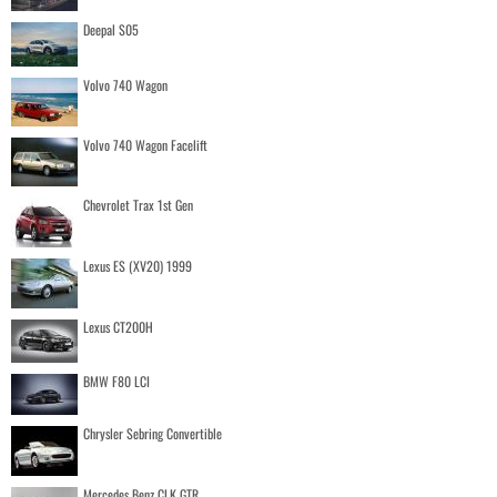
Deepal S05
Volvo 740 Wagon
Volvo 740 Wagon Facelift
Chevrolet Trax 1st Gen
Lexus ES (XV20) 1999
Lexus CT200H
BMW F80 LCI
Chrysler Sebring Convertible
Mercedes Benz CLK GTR