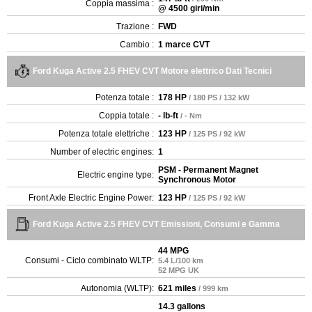
Coppia massima :
@ 4500 giri/min
Trazione :
FWD
Cambio :
1 marce CVT
Ford Kuga Active 2.5 FHEV CVT Motore elettrico Dati Tecnici
Potenza totale :
178 HP
/ 180 PS / 132 kW
Coppia totale :
- lb-ft
/ - Nm
Potenza totale elettriche :
123 HP
/ 125 PS / 92 kW
Number of electric engines:
1
PSM - Permanent Magnet
Electric engine type:
Synchronous Motor
Front Axle Electric Engine Power:
123 HP
/ 125 PS / 92 kW
Ford Kuga Active 2.5 FHEV CVT Emissioni, Consumi e Gamma
44 MPG
Consumi - Ciclo combinato WLTP:
5.4 L/100 km
52 MPG UK
Autonomia (WLTP):
621 miles
/ 999 km
14.3 gallons