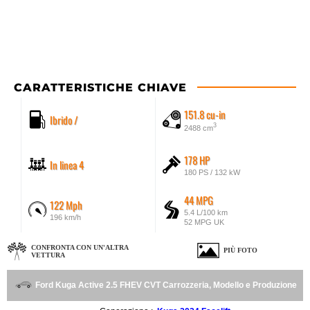
CARATTERISTICHE CHIAVE
151.8 cu-in
Ibrido /
3
2488 cm
178 HP
In linea 4
180 PS / 132 kW
44 MPG
122 Mph
5.4 L/100 km
196 km/h
52 MPG UK
CONFRONTA CON UN'ALTRA
PIÙ FOTO
VETTURA
Ford Kuga Active 2.5 FHEV CVT Carrozzeria, Modello e Produzione