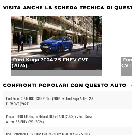
VISITA ANCHE LA SCHEDA TECNICA DI QUEST
Ford Kuga 2024 2.5 FHEV CVT
Ford
(2024)
CVT (
CONFRONTI POPOLARI CON QUESTO AUTO
Ford Focus 2 2.0 TDCi 136HP Ghia (2004) vs Ford Kuga Active 2.5
FHEV CVT (2024)
Peugeot 408 1.6 Plug-in Hybrid 180 e-EAT8 (2023) vs Ford Kuga
Active 2.5 FHEV CVT (2024)
Opel Grandland X 1.2 Turbo (2017) vs Ford Kuga Active 2.5 FHEV