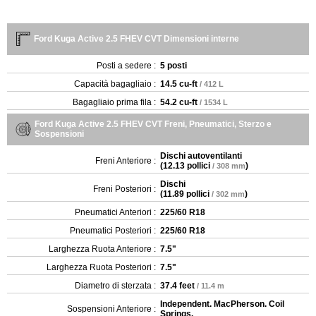
Ford Kuga Active 2.5 FHEV CVT Dimensioni interne
Posti a sedere :
5 posti
Capacità bagagliaio :
14.5 cu-ft
/ 412 L
Bagagliaio prima fila :
54.2 cu-ft
/ 1534 L
Ford Kuga Active 2.5 FHEV CVT Freni, Pneumatici, Sterzo e
Sospensioni
Dischi autoventilanti
Freni Anteriore :
(
12.13 pollici
)
/ 308 mm
Dischi
Freni Posteriori :
(
11.89 pollici
)
/ 302 mm
Pneumatici Anteriori :
225/60 R18
Pneumatici Posteriori :
225/60 R18
Larghezza Ruota Anteriore :
7.5"
Larghezza Ruota Posteriori :
7.5"
Diametro di sterzata :
37.4 feet
/ 11.4 m
Independent. MacPherson. Coil
Sospensioni Anteriore :
Springs.