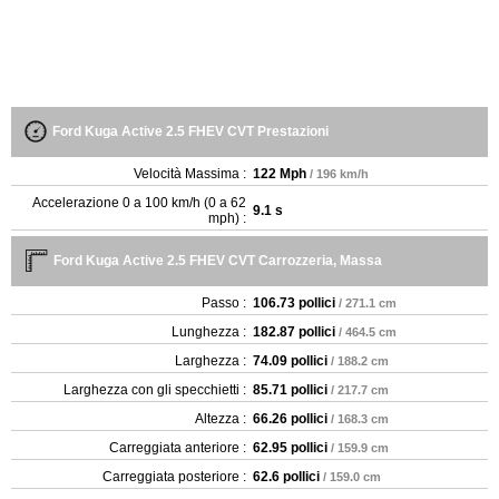
Ford Kuga Active 2.5 FHEV CVT Prestazioni
Velocità Massima :
122 Mph
/ 196 km/h
Accelerazione 0 a 100 km/h (0 a 62
9.1 s
mph) :
Ford Kuga Active 2.5 FHEV CVT Carrozzeria, Massa
Passo :
106.73 pollici
/ 271.1 cm
Lunghezza :
182.87 pollici
/ 464.5 cm
Larghezza :
74.09 pollici
/ 188.2 cm
Larghezza con gli specchietti :
85.71 pollici
/ 217.7 cm
Altezza :
66.26 pollici
/ 168.3 cm
Carreggiata anteriore :
62.95 pollici
/ 159.9 cm
Carreggiata posteriore :
62.6 pollici
/ 159.0 cm