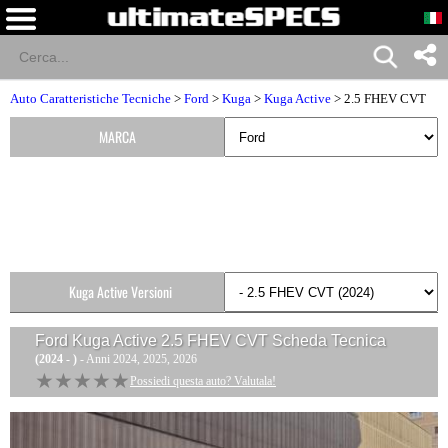
Auto Caratteristiche Tecniche
>
Ford
>
Kuga
>
Kuga Active
> 2.5 FHEV CVT
MARCA
Kuga Active Versioni
Ford Kuga Active 2.5 FHEV CVT
Scheda Tecnica
(2024 - )
- Anni 2024, 2025, 2026
★★★★★
★★★★★
Possiedi questa auto? Valutala!