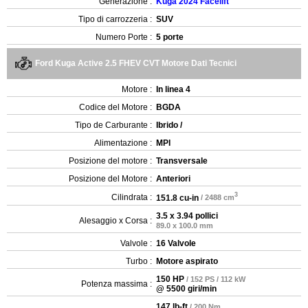
Generazione :
Kuga 2024 Facelift
Tipo di carrozzeria :
SUV
Numero Porte :
5 porte
Ford Kuga Active 2.5 FHEV CVT Motore Dati Tecnici
Motore :
In linea 4
Codice del Motore :
BGDA
Tipo de Carburante :
Ibrido /
Alimentazione :
MPI
Posizione del motore :
Transversale
Posizione del Motore :
Anteriori
3
Cilindrata :
151.8 cu-in
/ 2488 cm
3.5 x 3.94 pollici
Alesaggio x Corsa :
89.0 x 100.0 mm
Valvole :
16 Valvole
Turbo :
Motore aspirato
150 HP
/ 152 PS / 112 kW
Potenza massima :
@ 5500 giri/min
147 lb-ft
/ 200 Nm