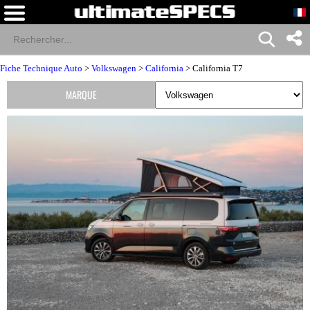
Fiche Technique Auto
>
Volkswagen
>
California
> California T7
MARQUE