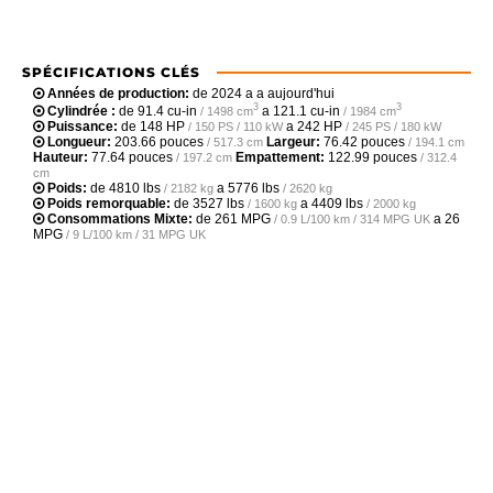
SPÉCIFICATIONS CLÉS
Années de production:
de 2024 a a aujourd'hui
3
3
Cylindrée :
de
91.4 cu-in
a
121.1 cu-in
/ 1498 cm
/ 1984 cm
Puissance:
de
148 HP
a
242 HP
/ 150 PS / 110 kW
/ 245 PS / 180 kW
Longueur:
203.66 pouces
Largeur:
76.42 pouces
/ 517.3 cm
/ 194.1 cm
Hauteur:
77.64 pouces
Empattement:
122.99 pouces
/ 197.2 cm
/ 312.4
cm
Poids:
de
4810 lbs
a
5776 lbs
/ 2182 kg
/ 2620 kg
Poids remorquable:
de
3527 lbs
a
4409 lbs
/ 1600 kg
/ 2000 kg
Consommations Mixte:
de
261 MPG
a
26
/ 0.9 L/100 km / 314 MPG UK
MPG
/ 9 L/100 km / 31 MPG UK