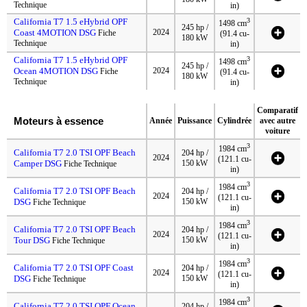
Technique
in)
California T7 1.5 eHybrid OPF
3
1498 cm
245 hp /
Coast 4MOTION DSG
2024
Fiche
(91.4 cu-
180 kW
Technique
in)
California T7 1.5 eHybrid OPF
3
1498 cm
245 hp /
Ocean 4MOTION DSG
2024
Fiche
(91.4 cu-
180 kW
Technique
in)
Comparatif
Moteurs à essence
Année
Puissance
Cylindrée
avec autre
voiture
3
1984 cm
California T7 2.0 TSI OPF Beach
204 hp /
2024
(121.1 cu-
Camper DSG
150 kW
Fiche Technique
in)
3
1984 cm
California T7 2.0 TSI OPF Beach
204 hp /
2024
(121.1 cu-
DSG
150 kW
Fiche Technique
in)
3
1984 cm
California T7 2.0 TSI OPF Beach
204 hp /
2024
(121.1 cu-
Tour DSG
150 kW
Fiche Technique
in)
3
1984 cm
California T7 2.0 TSI OPF Coast
204 hp /
2024
(121.1 cu-
DSG
150 kW
Fiche Technique
in)
3
1984 cm
California T7 2.0 TSI OPF Ocean
204 hp /