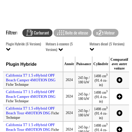
Filtrer:
Carburant
Boite de vitesse
Moteur
Plugin Hybride (6 Versions)
Moteurs à essence (5
Moteurs diesel (5 Versions)
Versions)
Comparatif
Plugin Hybride
Année
Puissance
Cylindrée
avec autre
voiture
California T7 1.5 eHybrid OPF
3
1498 cm
245 hp /
Beach Camper 4MOTION DSG
2024
(91.4 cu-
180 kW
Fiche Technique
in)
California T7 1.5 eHybrid OPF
3
1498 cm
245 hp /
Beach Camper 4MOTION DSG
2024
(91.4 cu-
180 kW
Fiche Technique
in)
California T7 1.5 eHybrid OPF
3
1498 cm
245 hp /
Beach Tour 4MOTION DSG
2024
Fiche
(91.4 cu-
180 kW
Technique
in)
California T7 1.5 eHybrid OPF
3
1498 cm
245 hp /
Beach Tour 4MOTION DSG
2024
Fiche
(91.4 cu-
180 kW