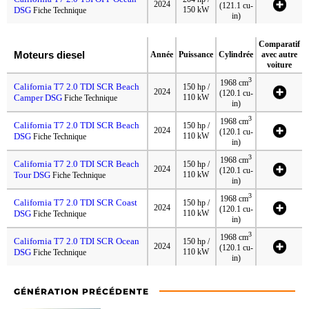
2024
(121.1 cu-
DSG
150 kW
Fiche Technique
in)
Comparatif
Moteurs diesel
Année
Puissance
Cylindrée
avec autre
voiture
3
1968 cm
California T7 2.0 TDI SCR Beach
150 hp /
2024
(120.1 cu-
Camper DSG
110 kW
Fiche Technique
in)
3
1968 cm
California T7 2.0 TDI SCR Beach
150 hp /
2024
(120.1 cu-
DSG
110 kW
Fiche Technique
in)
3
1968 cm
California T7 2.0 TDI SCR Beach
150 hp /
2024
(120.1 cu-
Tour DSG
110 kW
Fiche Technique
in)
3
1968 cm
California T7 2.0 TDI SCR Coast
150 hp /
2024
(120.1 cu-
DSG
110 kW
Fiche Technique
in)
3
1968 cm
California T7 2.0 TDI SCR Ocean
150 hp /
2024
(120.1 cu-
DSG
110 kW
Fiche Technique
in)
GÉNÉRATION PRÉCÉDENTE