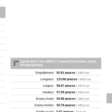
Suzuki Alto 5 Van JDM 0.7 4-speed Dimensions, poids,
Aérodynamique
Empattement :
92.91 pouces
/ 236.0 cm
Longueur :
133.66 pouces
/ 339.5 cm
Largeur :
58.07 pouces
/ 147.5 cm
Hauteur :
57.09 pouces
/ 145.0 cm
Essieu Avant :
50.98 pouces
/ 129.5 cm
Essieu Arrière :
50.79 pouces
/ 129.0 cm
Garde au sol :
5.51 pouces
/ 14.0 cm