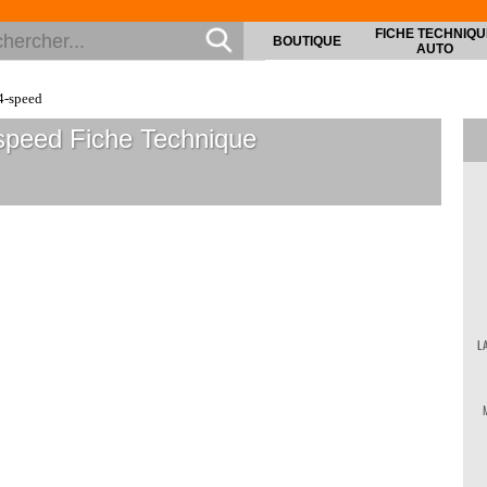
FICHE TECHNIQU
BOUTIQUE
AUTO
4-speed
-speed
Fiche Technique
L