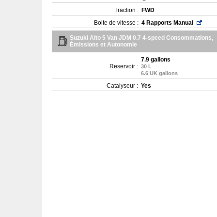
Traction :
FWD
Boite de vitesse :
4 Rapports Manual
Suzuki Alto 5 Van JDM 0.7 4-speed Consommations,
Émissions et Autonomie
7.9 gallons
Reservoir :
30 L
6.6 UK gallons
Catalyseur :
Yes