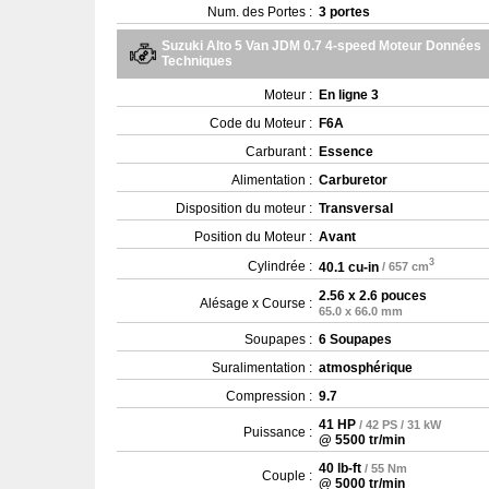
Num. des Portes :
3 portes
Suzuki Alto 5 Van JDM 0.7 4-speed Moteur Données
Techniques
Moteur :
En ligne 3
Code du Moteur :
F6A
Carburant :
Essence
Alimentation :
Carburetor
Disposition du moteur :
Transversal
Position du Moteur :
Avant
3
Cylindrée :
40.1 cu-in
/ 657 cm
2.56 x 2.6 pouces
Alésage x Course :
65.0 x 66.0 mm
Soupapes :
6 Soupapes
Suralimentation :
atmosphérique
Compression :
9.7
41 HP
/ 42 PS / 31 kW
Puissance :
@ 5500 tr/min
40 lb-ft
/ 55 Nm
Couple :
@ 5000 tr/min