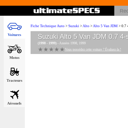
Fiche Technique Auto
>
Suzuki
>
Alto
>
Alto 5 Van JDM
> 0.7 
Voitures
Suzuki Alto 5 Van JDM 0.7 4
(1998 - 1999)
- Années 1998, 1999
★★★★★
★★★★★
Vous possédez cette voiture ? Évaluez-la !
Motos
Tracteurs
Aéronefs