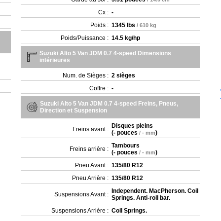
Cx :
-
Poids :
1345 lbs
/ 610 kg
Poids/Puissance :
14.5 kg/hp
Suzuki Alto 5 Van JDM 0.7 4-speed Dimensions
intérieures
Num. de Sièges :
2 sièges
Coffre :
-
Suzuki Alto 5 Van JDM 0.7 4-speed Freins, Pneus,
Direction et Suspension
Disques pleins
Freins avant :
(
- pouces
)
/ - mm
Tambours
Freins arrière :
(
- pouces
)
/ - mm
Pneu Avant :
135/80 R12
Pneu Arrière :
135/80 R12
Independent. MacPherson. Coil
Suspensions Avant :
Springs. Anti-roll bar.
Suspensions Arrière :
Coil Springs.