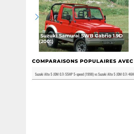
Suzuki Samurai SWB Cabrio 1.9D
(2001)
COMPARAISONS POPULAIRES AVEC
Suzuki Alto 5 JDM 0.7i 55HP 5-speed (1998) vs Suzuki Alto 5 JDM 0.7i 46