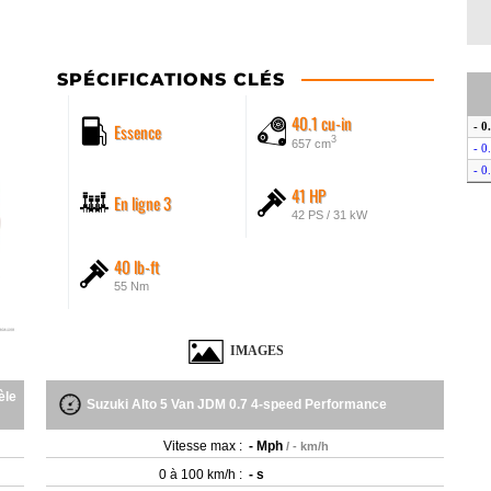
SPÉCIFICATIONS CLÉS
40.1 cu-in
Essence
- 0
3
657 cm
- 0
- 0
41 HP
En ligne 3
42 PS / 31 kW
40 lb-ft
55 Nm
IMAGES
èle
Suzuki Alto 5 Van JDM 0.7 4-speed Performance
Vitesse max :
- Mph
/ - km/h
0 à 100 km/h :
- s