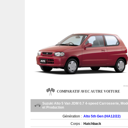
COMPARATIF AVEC AUTRE VOITURE
Suzuki Alto 5 Van JDM 0.7 4-speed Carrosserie, Mod
et Production
Génération :
Alto 5th Gen (HA12/22)
Corps :
Hatchback