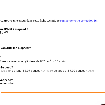
vez trouvé une erreur dans cette fiche technique
soumettre votre correction ici
an JDM 0.7 4-speed ?
 31 kW.
5 Van JDM 0.7 4-speed ?
.
?
3
, Essence avec une cylindrée de 657 cm
/ 40.1 cu-in.
7 4-speed?
de long,
58.07 pouces
de large et
57.09 pouces
/ 339.5 cm
/ 147.5 cm
/ 145.0
7 4-speed?
 de coffre.