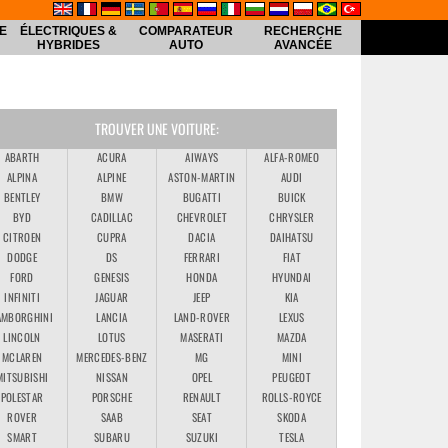
E
ÉLECTRIQUES &
COMPARATEUR
RECHERCHE
HYBRIDES
AUTO
AVANCÉE
TROUVER UNE VOITURE:
ABARTH
ACURA
AIWAYS
ALFA-ROMEO
ALPINA
ALPINE
ASTON-MARTIN
AUDI
BENTLEY
BMW
BUGATTI
BUICK
BYD
CADILLAC
CHEVROLET
CHRYSLER
CITROEN
CUPRA
DACIA
DAIHATSU
DODGE
DS
FERRARI
FIAT
FORD
GENESIS
HONDA
HYUNDAI
INFINITI
JAGUAR
JEEP
KIA
AMBORGHINI
LANCIA
LAND-ROVER
LEXUS
LINCOLN
LOTUS
MASERATI
MAZDA
MCLAREN
MERCEDES-BENZ
MG
MINI
MITSUBISHI
NISSAN
OPEL
PEUGEOT
POLESTAR
PORSCHE
RENAULT
ROLLS-ROYCE
ROVER
SAAB
SEAT
SKODA
SMART
SUBARU
SUZUKI
TESLA