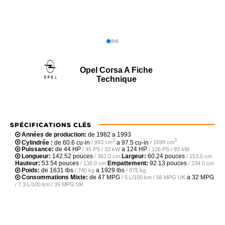
Opel Corsa A Fiche
Technique
SPÉCIFICATIONS CLÉS
Années de production:
de 1982 a 1993
3
3
Cylindrée :
de
60.6 cu-in
a
97.5 cu-in
/ 993 cm
/ 1598 cm
Puissance:
de
44 HP
a
124 HP
/ 45 PS / 33 kW
/ 126 PS / 93 kW
Longueur:
142.52 pouces
Largeur:
60.24 pouces
/ 362.0 cm
/ 153.0 cm
Hauteur:
53.54 pouces
Empattement:
92.13 pouces
/ 136.0 cm
/ 234.0 cm
Poids:
de
1631 lbs
a
1929 lbs
/ 740 kg
/ 875 kg
Consommations Mixte:
de
47 MPG
a
32 MPG
/ 5 L/100 km / 56 MPG UK
/ 7.3 L/100 km / 39 MPG UK