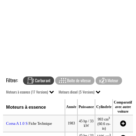
Filtrer:
Carburant
Boite de vitesse
Moteur
Moteurs à essence (17 Versions)
Moteurs diesel (5 Versions)
Comparatif
Moteurs à essence
Année
Puissance
Cylindrée
avec autre
voiture
3
993 cm
45 hp / 33
Corsa A 1.0 S
1983
Fiche Technique
(60.6 cu-
kW
in)
3
45 hp / 33