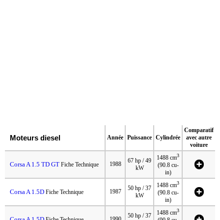
Comparatif
Moteurs diesel
Année
Puissance
Cylindrée
avec autre
voiture
3
1488 cm
67 hp / 49
Corsa A 1.5 TD GT
1988
Fiche Technique
(90.8 cu-
kW
in)
3
1488 cm
50 hp / 37
Corsa A 1.5D
1987
Fiche Technique
(90.8 cu-
kW
in)
3
1488 cm
50 hp / 37
Corsa A 1.5D
1990
Fiche Technique