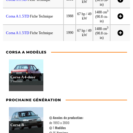
(90.8 cu-
kW
in)
3
1488 cm
67 hp / 49
Corsa A 1.5TD
1988
Fiche Technique
(90.8 cu-
kW
in)
3
1488 cm
67 hp / 49
Corsa A 1.5TD
1990
Fiche Technique
(90.8 cu-
kW
in)
CORSA A MODÈLES
Corsa A 4-door
3 Versions
PROCHAINE GÉNÉRATION
Années de production:
de 1993 a 2000
Corsa B
1
Modèles
16
Versions