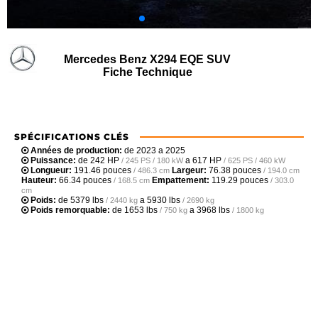
Mercedes Benz X294 EQE SUV
Fiche Technique
SPÉCIFICATIONS CLÉS
Années de production:
de 2023 a 2025
Puissance:
de
242 HP
a
617 HP
/ 245 PS / 180 kW
/ 625 PS / 460 kW
Longueur:
191.46 pouces
Largeur:
76.38 pouces
/ 486.3 cm
/ 194.0 cm
Hauteur:
66.34 pouces
Empattement:
119.29 pouces
/ 168.5 cm
/ 303.0
cm
Poids:
de
5379 lbs
a
5930 lbs
/ 2440 kg
/ 2690 kg
Poids remorquable:
de
1653 lbs
a
3968 lbs
/ 750 kg
/ 1800 kg