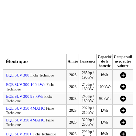
Capacité
Comparatif
Électrique
Année
Puissance
de la
avec autre
batterie
voiture
265 hp /
EQE SUV 300
2025
kWh
Fiche Technique
195 kW
EQE SUV 300 100 kWh
245 hp /
Fiche
2023
100 kWh
180 kW
Technique
EQE SUV 300 98 kWh
245 hp /
Fiche
2023
98 kWh
180 kW
Technique
EQE SUV 350 4MATIC
292 hp /
Fiche
2023
kWh
215 kW
Technique
EQE SUV 350 4MATIC
320 hp /
Fiche
2025
kWh
235 kW
Technique
292 hp /
EQE SUV 350+
2023
kWh
Fiche Technique