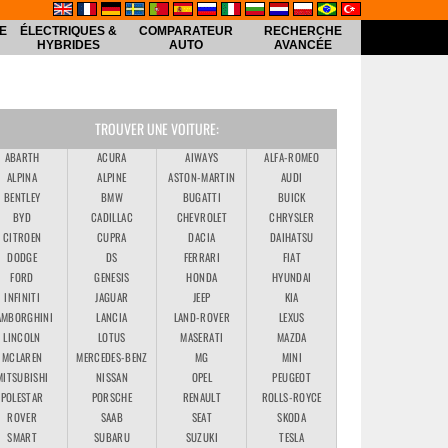
E
ÉLECTRIQUES &
COMPARATEUR
RECHERCHE
HYBRIDES
AUTO
AVANCÉE
TROUVER UNE VOITURE:
ABARTH
ACURA
AIWAYS
ALFA-ROMEO
ALPINA
ALPINE
ASTON-MARTIN
AUDI
BENTLEY
BMW
BUGATTI
BUICK
BYD
CADILLAC
CHEVROLET
CHRYSLER
CITROEN
CUPRA
DACIA
DAIHATSU
DODGE
DS
FERRARI
FIAT
FORD
GENESIS
HONDA
HYUNDAI
INFINITI
JAGUAR
JEEP
KIA
AMBORGHINI
LANCIA
LAND-ROVER
LEXUS
LINCOLN
LOTUS
MASERATI
MAZDA
MCLAREN
MERCEDES-BENZ
MG
MINI
MITSUBISHI
NISSAN
OPEL
PEUGEOT
POLESTAR
PORSCHE
RENAULT
ROLLS-ROYCE
ROVER
SAAB
SEAT
SKODA
SMART
SUBARU
SUZUKI
TESLA