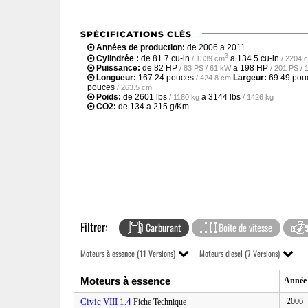
SPÉCIFICATIONS CLÉS
Années de production:
de 2006 a 2011
3
Cylindrée :
de
81.7 cu-in
a
134.5 cu-in
/ 1339 cm
/ 2204 
Puissance:
de
82 HP
a
198 HP
/ 83 PS / 61 kW
/ 201 PS /
Longueur:
167.24 pouces
Largeur:
69.49 pou
/ 424.8 cm
pouces
/ 263.5 cm
Poids:
de
2601 lbs
a
3144 lbs
/ 1180 kg
/ 1426 kg
CO2:
de 134 a 215 g/Km
Filtrer:
Carburant
Boite de vitesse
Moteurs à essence (11 Versions)
Moteurs diesel (7 Versions)
Moteurs à essence
Année
Civic VIII 1.4
2006
Fiche Technique