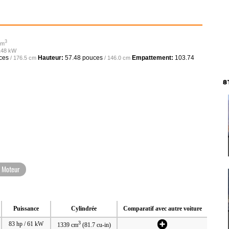
3
cm
 148 kW
ces
Hauteur:
57.48 pouces
Empattement:
103.74
/ 176.5 cm
/ 146.0 cm
8
Moteur
Puissance
Cylindrée
Comparatif avec autre voiture
3
83 hp / 61 kW
1339 cm
(81.7 cu-in)