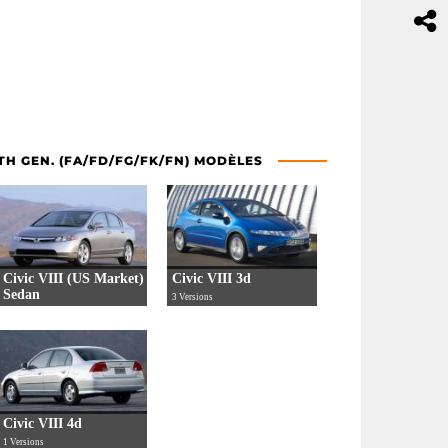
TH GEN. (FA/FD/FG/FK/FN) MODÈLES
Civic VIII (US Market)
Civic VIII 3d
Sedan
3 Versions
6 Versions
Civic VIII 4d
1 Versions