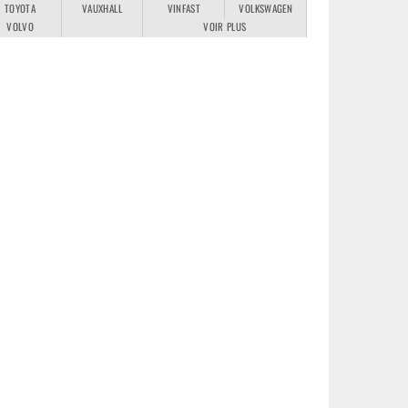
TOYOTA
VAUXHALL
VINFAST
VOLKSWAGEN
VOLVO
VOIR PLUS