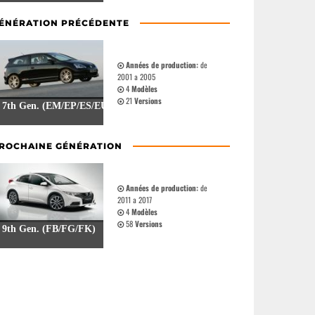
ÉNÉRATION PRÉCÉDENTE
Années de production:
de
2001 a 2005
4
Modèles
21
Versions
7th Gen. (EM/EP/ES/EU)
ROCHAINE GÉNÉRATION
Années de production:
de
2011 a 2017
4
Modèles
58
Versions
9th Gen. (FB/FG/FK)