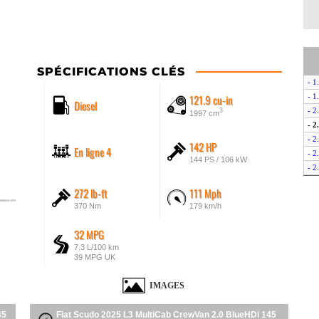
SPÉCIFICATIONS CLÉS
- 1
121.9 cu-in
- 1
Diesel
- 2
3
1997 cm
- 2
- 2
142 HP
En ligne 4
- 2
144 PS / 106 kW
- 2
- 2
272 lb-ft
111 Mph
- E
370 Nm
179 km/h
- E
32 MPG
7.3 L/100 km
39 MPG UK
IMAGES
45
Fiat Scudo 2025 L3 MultiCab CrewVan 2.0 BlueHDi 145