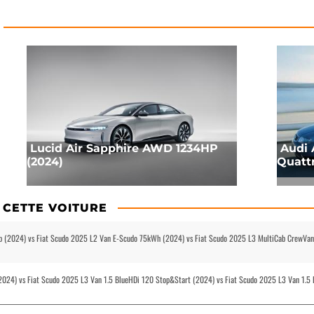
Lucid Air Sapphire AWD 1234HP
Audi 
(2024)
Quatt
 CETTE VOITURE
b (2024) vs Fiat Scudo 2025 L2 Van E-Scudo 75kWh (2024) vs Fiat Scudo 2025 L3 MultiCab CrewVan
024) vs Fiat Scudo 2025 L3 Van 1.5 BlueHDi 120 Stop&Start (2024) vs Fiat Scudo 2025 L3 Van 1.5 