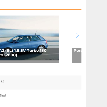
A3 (8L) 1.8 5V Turbo 180
Porsche 944 Cou
ro (2000)
 2.0
Diesel