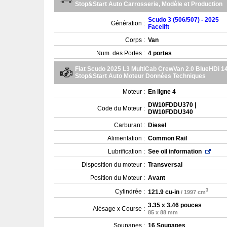
Stop&Start Auto Carrosserie, Modèle et Production
Scudo 3 (506/507) - 2025
Génération :
Facelift
Corps :
Van
Num. des Portes :
4 portes
Fiat Scudo 2025 L3 MultiCab CrewVan 2.0 BlueHDi 1
Stop&Start Auto Moteur Données Techniques
Moteur :
En ligne 4
DW10FDDU370 |
Code du Moteur :
DW10FDDU340
Carburant :
Diesel
Alimentation :
Common Rail
Lubrification :
See oil information
Disposition du moteur :
Transversal
Position du Moteur :
Avant
3
Cylindrée :
121.9 cu-in
/ 1997 cm
3.35 x 3.46 pouces
Alésage x Course :
85 x 88 mm
Soupapes :
16 Soupapes