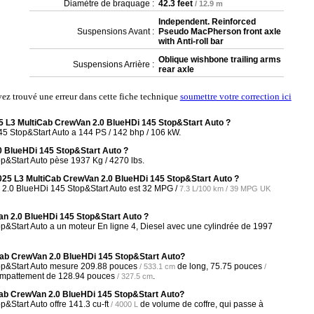
Diamètre de braquage :
42.3 feet
/ 12.9 m
Independent. Reinforced
Suspensions Avant :
Pseudo MacPherson front axle
with Anti-roll bar
Oblique wishbone trailing arms
Suspensions Arrière :
rear axle
vez trouvé une erreur dans cette fiche technique
soumettre votre correction ici
5 L3 MultiCab CrewVan 2.0 BlueHDi 145 Stop&Start Auto ?
 Stop&Start Auto a 144 PS / 142 bhp / 106 kW.
0 BlueHDi 145 Stop&Start Auto ?
&Start Auto pèse 1937 Kg / 4270 lbs.
2025 L3 MultiCab CrewVan 2.0 BlueHDi 145 Stop&Start Auto ?
2.0 BlueHDi 145 Stop&Start Auto est
32 MPG /
7.3 L/100 km / 39 MPG UK
an 2.0 BlueHDi 145 Stop&Start Auto ?
&Start Auto a un moteur En ligne 4, Diesel avec une cylindrée de 1997
iCab CrewVan 2.0 BlueHDi 145 Stop&Start Auto?
op&Start Auto mesure
209.88 pouces
de long,
75.75 pouces
/ 533.1 cm
/
empattement de
128.94 pouces
.
/ 327.5 cm
iCab CrewVan 2.0 BlueHDi 145 Stop&Start Auto?
&Start Auto offre
141.3 cu-ft
de volume de coffre, qui passe à
/ 4000 L