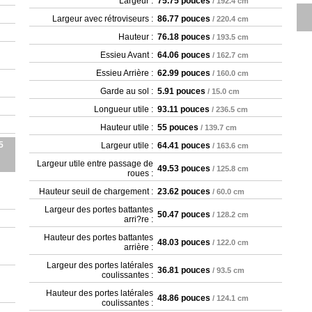
Largeur :
75.75 pouces
/ 192.4 cm
Largeur avec rétroviseurs :
86.77 pouces
/ 220.4 cm
Hauteur :
76.18 pouces
/ 193.5 cm
Essieu Avant :
64.06 pouces
/ 162.7 cm
Essieu Arrière :
62.99 pouces
/ 160.0 cm
Garde au sol :
5.91 pouces
/ 15.0 cm
Longueur utile :
93.11 pouces
/ 236.5 cm
Hauteur utile :
55 pouces
/ 139.7 cm
5
Largeur utile :
64.41 pouces
/ 163.6 cm
Largeur utile entre passage de
49.53 pouces
/ 125.8 cm
roues :
Hauteur seuil de chargement :
23.62 pouces
/ 60.0 cm
Largeur des portes battantes
50.47 pouces
/ 128.2 cm
arri?re :
Hauteur des portes battantes
48.03 pouces
/ 122.0 cm
arrière :
Largeur des portes latérales
36.81 pouces
/ 93.5 cm
coulissantes :
Hauteur des portes latérales
48.86 pouces
/ 124.1 cm
coulissantes :