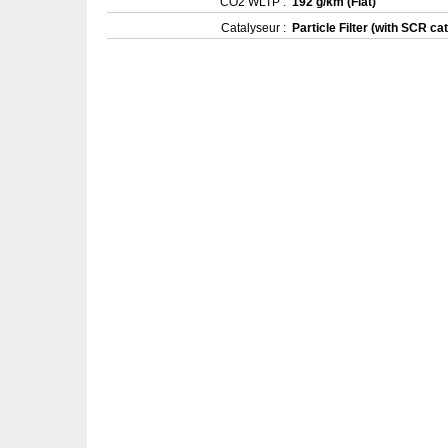
CO2 WLTP :
192 g/km (Fiat)
Catalyseur :
Particle Filter (with SCR cat