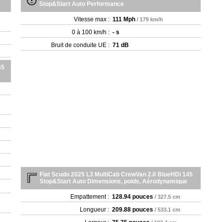
Stop&Start Auto Performance
Vitesse max :
111 Mph
/ 179 km/h
0 à 100 km/h :
- s
Bruit de conduite UE :
71 dB
45
Fiat Scudo 2025 L3 MultiCab CrewVan 2.0 BlueHDi 145
Stop&Start Auto Dimensions, poids, Aérodynamique
Empattement :
128.94 pouces
/ 327.5 cm
Longueur :
209.88 pouces
/ 533.1 cm