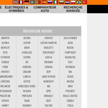
E
ÉLECTRIQUES &
COMPARATEUR
RECHERCHE
HYBRIDES
AUTO
AVANCÉE
TROUVER UNE VOITURE:
ABARTH
ACURA
AIWAYS
ALFA-ROMEO
ALPINA
ALPINE
ASTON-MARTIN
AUDI
BENTLEY
BMW
BUGATTI
BUICK
BYD
CADILLAC
CHEVROLET
CHRYSLER
CITROEN
CUPRA
DACIA
DAIHATSU
DODGE
DS
FERRARI
FIAT
FORD
GENESIS
HONDA
HYUNDAI
INFINITI
JAGUAR
JEEP
KIA
AMBORGHINI
LANCIA
LAND-ROVER
LEXUS
LINCOLN
LOTUS
MASERATI
MAZDA
MCLAREN
MERCEDES-BENZ
MG
MINI
MITSUBISHI
NISSAN
OPEL
PEUGEOT
POLESTAR
PORSCHE
RENAULT
ROLLS-ROYCE
ROVER
SAAB
SEAT
SKODA
SMART
SUBARU
SUZUKI
TESLA