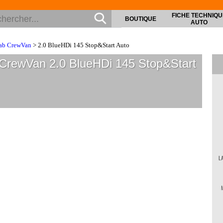
FICHE TECHNIQU
BOUTIQUE
AUTO
ab CrewVan
> 2.0 BlueHDi 145 Stop&Start Auto
 CrewVan 2.0 BlueHDi 145 Stop&Start
L