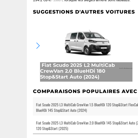
194.2 cu-ft
lorsque les sièges arrière sont rabattus.
/ 5500 L
SUGGESTIONS D'AUTRES VOITURES
Fiat Scudo 2025 L2 MultiCab
CrewVan 2.0 BlueHDi 180
Stop&Start Auto (2024)
COMPARAISONS POPULAIRES AVEC
Fiat Scudo 2025 L3 MultiCab CrewVan 1.5 BlueHDi 120 Stop&Start FlexCa
BlueHDi 145 Stop&Start Auto (2024)
Fiat Scudo 2025 L3 MultiCab CrewVan 2.0 BlueHDi 145 Stop&Start Auto (2
120 Stop&Start (2025)