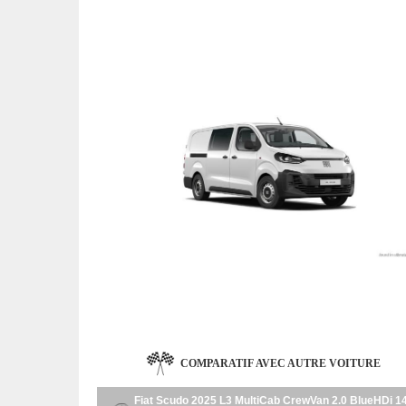
COMPARATIF AVEC AUTRE VOITURE
Fiat Scudo 2025 L3 MultiCab CrewVan 2.0 BlueHDi 1