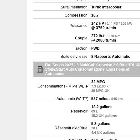
Suralimentation :
Turbo Intercooler
Compression :
16.7
142 HP
/ 144 PS / 106 kW
Puissance :
@ 3750 tr/min
272 lb-ft
/ 370 Nm
Couple :
@ 2000 tr/min
Traction :
FWD
Boite de vitesse :
8 Rapports Automatic
Fiat Scudo 2025 L3 MultiCab CrewVan 2.0 BlueHDi 14
Stop&Start Auto Consommations, Émissions et
Autonomie
32 MPG
Consommations - Mixte WLTP:
7.3 L/100 km
39 MPG UK
Autonomie (WLTP):
587 miles
/ 945 km
18.2 gallons
Reservoir :
69 L
15.2 UK gallons
5.3 gallons
Réservoir d'AdBlue :
20 L
4.4 UK gallons