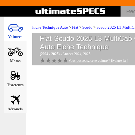
Fiche Technique Auto
>
Fiat
>
Scudo
>
Scudo 2025 L3 MultiC
Voitures
Fiat Scudo 2025 L3 MultiCab
Auto
Fiche Technique
(2024 - 2025)
- Années 2024, 2025
★★★★★
★★★★★
Motos
Vous possédez cette voiture ? Évaluez-la !
Tracteurs
Aéronefs