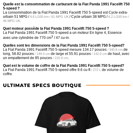
Quelle est la consommation de carburant de la Fiat Panda 1991 Facelift 750
5-speed ?
La consommation de la Fiat Panda 1991 Facelift 750 5-speed est Cycle extra-
urbain
51 MPG /
/ Cycle urbain
38 MPG /
4.6 L/100 km / 61 MPG UK
6.2 L/100 km /
.
46 MPG UK
Quel moteur possède la Fiat Panda 1991 Facelift 750 5-speed ?
La Fiat Panda 1991 Facelift 750 5-speed a un moteur En ligne 4, Essence
3
avec une cylindrée de 770 cm
/ 47 cu-in.
Quelles sont les dimensions de la Fiat Panda 1991 Facelift 750 5-speed?
La Fiat Panda 1991 Facelift 750 5-speed mesure
134.17 pouces
de
/ 340.8 cm
long,
58.82 pouces
de large et
55.91 pouces
de haut, avec
/ 149.4 cm
/ 142.0 cm
un empattement de
85 pouces
.
/ 215.9 cm
Quel est le volume de coffre de la Fiat Panda 1991 Facelift 750 5-speed?
La Fiat Panda 1991 Facelift 750 5-speed offre
9.6 cu-ft
de volume de
/ 272 L
coffre.
ULTIMATE SPECS BOUTIQUE