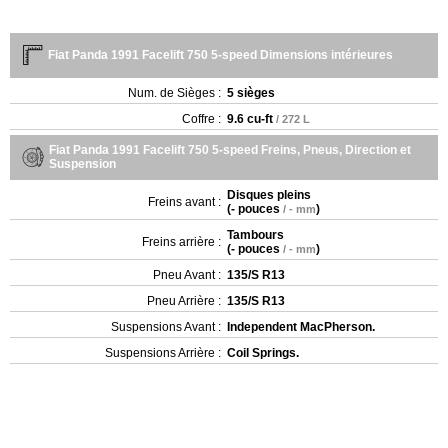
Fiat Panda 1991 Facelift 750 5-speed Dimensions intérieures
Num. de Sièges :
5 sièges
Coffre :
9.6 cu-ft
/ 272 L
Fiat Panda 1991 Facelift 750 5-speed Freins, Pneus, Direction et
Suspension
Disques pleins
Freins avant :
(
- pouces
)
/ - mm
Tambours
Freins arrière :
(
- pouces
)
/ - mm
Pneu Avant :
135/S R13
Pneu Arrière :
135/S R13
Suspensions Avant :
Independent MacPherson.
Suspensions Arrière :
Coil Springs.