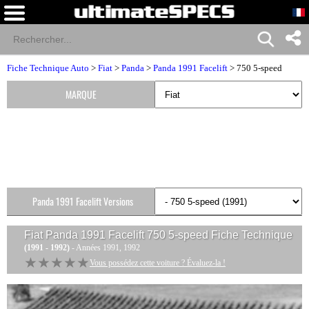
Fiche Technique Auto
>
Fiat
>
Panda
>
Panda 1991 Facelift
> 750 5-speed
MARQUE
Panda 1991 Facelift Versions
Fiat Panda 1991 Facelift 750 5-speed
Fiche Technique
(1991 - 1992)
- Années 1991, 1992
★★★★★
★★★★★
Vous possédez cette voiture ? Évaluez-la !