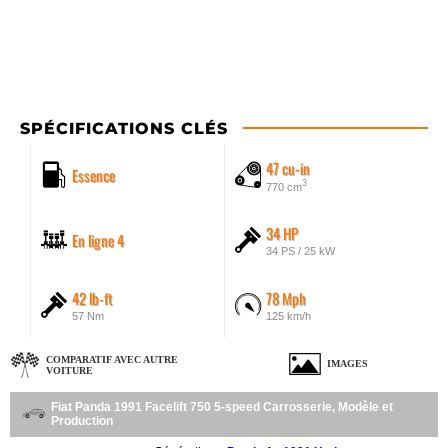
SPÉCIFICATIONS CLÉS
47 cu-in
Essence
3
770 cm
34 HP
En ligne 4
34 PS / 25 kW
42 lb-ft
78 Mph
57 Nm
125 km/h
COMPARATIF AVEC AUTRE
IMAGES
VOITURE
Fiat Panda 1991 Facelift 750 5-speed Carrosserie, Modèle et
Production