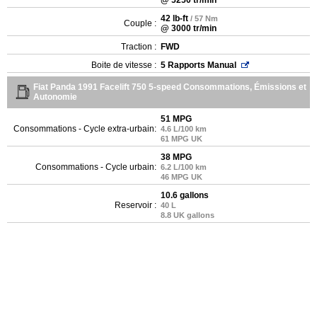
42 lb-ft
/ 57 Nm
Couple :
@ 3000 tr/min
Traction :
FWD
Boite de vitesse :
5 Rapports Manual
Fiat Panda 1991 Facelift 750 5-speed Consommations, Émissions et
Autonomie
51 MPG
Consommations - Cycle extra-urbain:
4.6 L/100 km
61 MPG UK
38 MPG
Consommations - Cycle urbain:
6.2 L/100 km
46 MPG UK
10.6 gallons
Reservoir :
40 L
8.8 UK gallons