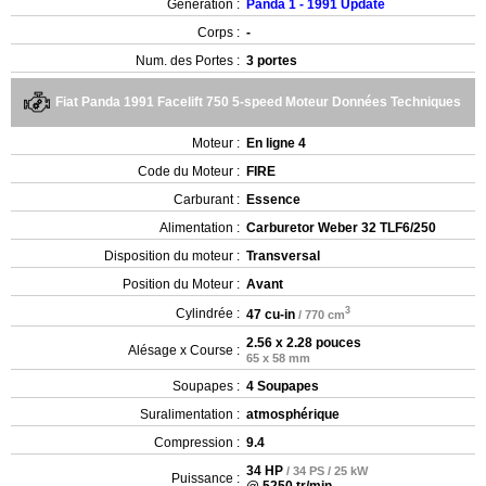
Génération :
Panda 1 - 1991 Update
Corps :
-
Num. des Portes :
3 portes
Fiat Panda 1991 Facelift 750 5-speed Moteur Données Techniques
Moteur :
En ligne 4
Code du Moteur :
FIRE
Carburant :
Essence
Alimentation :
Carburetor Weber 32 TLF6/250
Disposition du moteur :
Transversal
Position du Moteur :
Avant
3
Cylindrée :
47 cu-in
/ 770 cm
2.56 x 2.28 pouces
Alésage x Course :
65 x 58 mm
Soupapes :
4 Soupapes
Suralimentation :
atmosphérique
Compression :
9.4
34 HP
/ 34 PS / 25 kW
Puissance :
@ 5250 tr/min