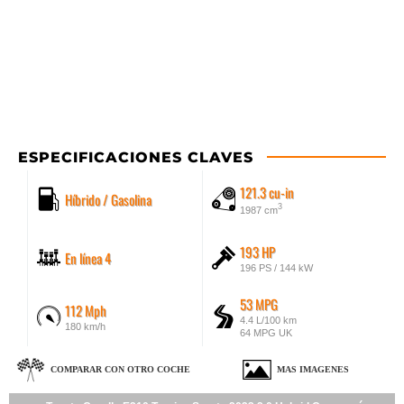
ESPECIFICACIONES CLAVES
121.3 cu-in
Híbrido / Gasolina
3
1987 cm
193 HP
En línea 4
196 PS / 144 kW
53 MPG
112 Mph
4.4 L/100 km
180 km/h
64 MPG UK
COMPARAR CON OTRO COCHE
MAS IMAGENES