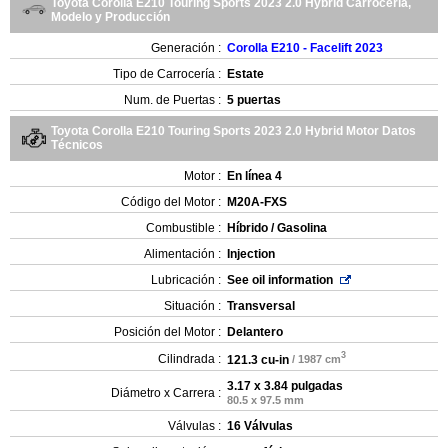
Toyota Corolla E210 Touring Sports 2023 2.0 Hybrid Carrocería,
Modelo y Producción
Generación :
Corolla E210 - Facelift 2023
Tipo de Carrocería :
Estate
Num. de Puertas :
5 puertas
Toyota Corolla E210 Touring Sports 2023 2.0 Hybrid Motor Datos
Técnicos
Motor :
En línea 4
Código del Motor :
M20A-FXS
Combustible :
Híbrido / Gasolina
Alimentación :
Injection
Lubricación :
See oil information
Situación :
Transversal
Posición del Motor :
Delantero
3
Cilindrada :
121.3 cu-in
/ 1987 cm
3.17 x 3.84 pulgadas
Diámetro x Carrera :
80.5 x 97.5 mm
Válvulas :
16 Válvulas