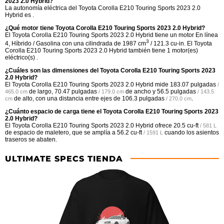
2023 2.0 Hybrid?
La autonomía eléctrica del Toyota Corolla E210 Touring Sports 2023 2.0
Hybrid es .
¿Qué motor tiene Toyota Corolla E210 Touring Sports 2023 2.0 Hybrid?
El Toyota Corolla E210 Touring Sports 2023 2.0 Hybrid tiene un motor En línea
3
4, Híbrido / Gasolina con una cilindrada de 1987 cm
/ 121.3 cu-in. El Toyota
Corolla E210 Touring Sports 2023 2.0 Hybrid también tiene 1 motor(es)
eléctrico(s) .
¿Cuáles son las dimensiones del Toyota Corolla E210 Touring Sports 2023
2.0 Hybrid?
El Toyota Corolla E210 Touring Sports 2023 2.0 Hybrid mide
183.07 pulgadas
/
de largo,
70.47 pulgadas
de ancho y
56.5 pulgadas
465.0 cm
/ 179.0 cm
/ 143.5
de alto, con una distancia entre ejes de
106.3 pulgadas
.
cm
/ 270.0 cm
¿Cuánto espacio de carga tiene el Toyota Corolla E210 Touring Sports 2023
2.0 Hybrid?
El Toyota Corolla E210 Touring Sports 2023 2.0 Hybrid ofrece
20.5 cu-ft
/ 581 L
de espacio de maletero, que se amplía a
56.2 cu-ft
cuando los asientos
/ 1591 L
traseros se abaten.
ULTIMATE SPECS TIENDA