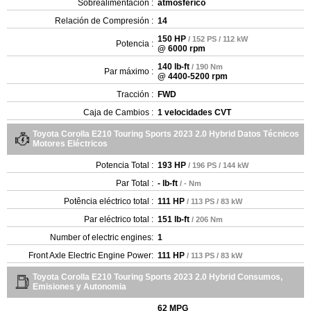
Sobrealimentación :
atmosférico
Relación de Compresión :
14
150 HP
/ 152 PS / 112 kW
Potencia :
@ 6000 rpm
140 lb-ft
/ 190 Nm
Par máximo :
@ 4400-5200 rpm
Tracción :
FWD
Caja de Cambios :
1 velocidades CVT
Toyota Corolla E210 Touring Sports 2023 2.0 Hybrid Datos Técnicos
Motores Eléctricos
Potencia Total :
193 HP
/ 196 PS / 144 kW
Par Total :
- lb-ft
/ - Nm
Potência eléctrico total :
111 HP
/ 113 PS / 83 kW
Par eléctrico total :
151 lb-ft
/ 206 Nm
Number of electric engines:
1
Front Axle Electric Engine Power:
111 HP
/ 113 PS / 83 kW
Toyota Corolla E210 Touring Sports 2023 2.0 Hybrid Consumos,
Emisiones y Autonomia
62 MPG