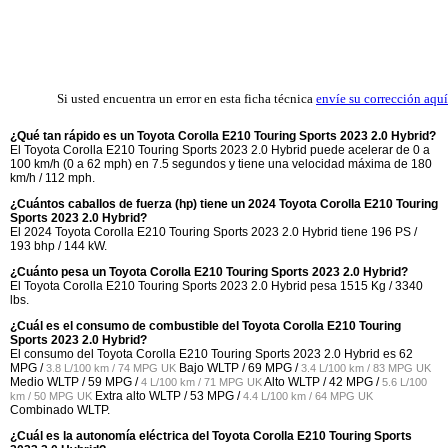
Si usted encuentra un error en esta ficha técnica
envíe su corrección aquí
¿Qué tan rápido es un Toyota Corolla E210 Touring Sports 2023 2.0 Hybrid?
El Toyota Corolla E210 Touring Sports 2023 2.0 Hybrid puede acelerar de 0 a
100 km/h (0 a 62 mph) en 7.5 segundos y tiene una velocidad máxima de 180
km/h / 112 mph.
¿Cuántos caballos de fuerza (hp) tiene un 2024 Toyota Corolla E210 Touring
Sports 2023 2.0 Hybrid?
El 2024 Toyota Corolla E210 Touring Sports 2023 2.0 Hybrid tiene 196 PS /
193 bhp / 144 kW.
¿Cuánto pesa un Toyota Corolla E210 Touring Sports 2023 2.0 Hybrid?
El Toyota Corolla E210 Touring Sports 2023 2.0 Hybrid pesa 1515 Kg / 3340
lbs.
¿Cuál es el consumo de combustible del Toyota Corolla E210 Touring
Sports 2023 2.0 Hybrid?
El consumo del Toyota Corolla E210 Touring Sports 2023 2.0 Hybrid es
62
MPG /
Bajo WLTP /
69 MPG /
3.8 L/100 km / 74 MPG UK
3.4 L/100 km / 83 MPG UK
Medio WLTP /
59 MPG /
Alto WLTP /
42 MPG /
4 L/100 km / 71 MPG UK
5.6 L/100
Extra alto WLTP /
53 MPG /
km / 50 MPG UK
4.4 L/100 km / 64 MPG UK
Combinado WLTP.
¿Cuál es la autonomía eléctrica del Toyota Corolla E210 Touring Sports