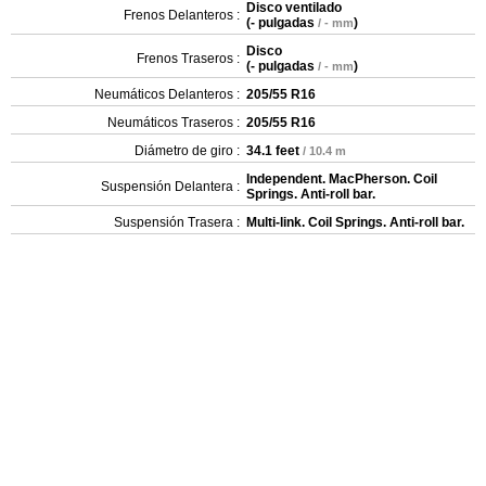
Disco ventilado
Frenos Delanteros :
(
- pulgadas
)
/ - mm
Disco
Frenos Traseros :
(
- pulgadas
)
/ - mm
Neumáticos Delanteros :
205/55 R16
Neumáticos Traseros :
205/55 R16
Diámetro de giro :
34.1 feet
/ 10.4 m
Independent. MacPherson. Coil
Suspensión Delantera :
Springs. Anti-roll bar.
Suspensión Trasera :
Multi-link. Coil Springs. Anti-roll bar.