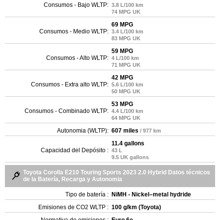
Consumos - Bajo WLTP:
3.8 L/100 km
74 MPG UK
69 MPG
Consumos - Medio WLTP:
3.4 L/100 km
83 MPG UK
59 MPG
Consumos - Alto WLTP:
4 L/100 km
71 MPG UK
42 MPG
Consumos - Extra alto WLTP:
5.6 L/100 km
50 MPG UK
53 MPG
Consumos - Combinado WLTP:
4.4 L/100 km
64 MPG UK
Autonomia (WLTP):
607 miles
/ 977 km
11.4 gallons
Capacidad del Depósito :
43 L
9.5 UK gallons
Toyota Corolla E210 Touring Sports 2023 2.0 Hybrid Datos técnicos
de la Batería, Recarga y Autonomia
Tipo de batería :
NiMH - Nickel–metal hydride
Emisiones de CO2 WLTP :
100 g/km (Toyota)
Normativa de emisiones :
Euro 6e