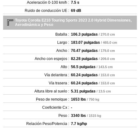
Aceleración 0-100 km/h :
7.5 s
Ruido de conducción UE :
69 dB
Toyota Corolla E210 Touring Sports 2023 2.0 Hybrid Dimensiones,
Aerodinámica y Peso
Batalla :
106.3 pulgadas
/ 270.0 cm
Largo :
183.07 pulgadas
/ 465.0 cm
Ancho :
70.47 pulgadas
/ 179.0 cm
Ancho con espejos :
82.28 pulgadas
/ 209.0 cm
Alto :
56.5 pulgadas
/ 143.5 cm
Vía delantera :
60.24 pulgadas
/ 153.0 cm
Vía trasera :
60.24 pulgadas
/ 153.0 cm
Altura libre al suelo :
5.31 pulgadas
/ 13.5 cm
Peso de remolque :
1653 lbs
/ 750 kg
Coeficiente Cx :
-
Peso :
3340 lbs
/ 1515 kg
Relación Peso/Potencia :
7.7 kg/hp