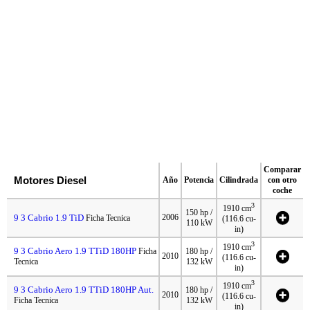
Comparar
Motores Diesel
Año
Potencia
Cilindrada
con otro
coche
3
1910 cm
150 hp /
9 3 Cabrio 1.9 TiD
2006
Ficha Tecnica
(116.6 cu-
110 kW
in)
3
1910 cm
9 3 Cabrio Aero 1.9 TTiD 180HP
Ficha
180 hp /
2010
(116.6 cu-
Tecnica
132 kW
in)
3
1910 cm
9 3 Cabrio Aero 1.9 TTiD 180HP Aut.
180 hp /
2010
(116.6 cu-
Ficha Tecnica
132 kW
in)