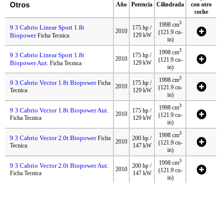
Otros
Año
Potencia
Cilindrada
con otro
coche
3
1998 cm
9 3 Cabrio Linear Sport 1.8t
175 hp /
2010
(121.9 cu-
Biopower
129 kW
Ficha Tecnica
in)
3
1998 cm
9 3 Cabrio Linear Sport 1.8t
175 hp /
2010
(121.9 cu-
Biopower Aut.
129 kW
Ficha Tecnica
in)
3
1998 cm
9 3 Cabrio Vector 1.8t Biopower
Ficha
175 hp /
2010
(121.9 cu-
Tecnica
129 kW
in)
3
1998 cm
9 3 Cabrio Vector 1.8t Biopower Aut.
175 hp /
2010
(121.9 cu-
Ficha Tecnica
129 kW
in)
3
1998 cm
9 3 Cabrio Vector 2.0t Biopower
Ficha
200 hp /
2010
(121.9 cu-
Tecnica
147 kW
in)
3
1998 cm
9 3 Cabrio Vector 2.0t Biopower Aut.
200 hp /
2010
(121.9 cu-
Ficha Tecnica
147 kW
in)