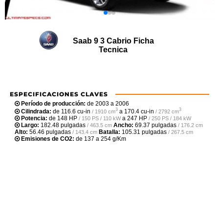
Saab 9 3 Cabrio Ficha
Tecnica
ESPECIFICACIONES CLAVES
Período de producción:
de 2003 a 2006
3
3
Cilindrada:
de
116.6 cu-in
a
170.4 cu-in
/ 1910 cm
/ 2792 cm
Potencia:
de
148 HP
a
247 HP
/ 150 PS / 110 kW
/ 250 PS / 184 kW
Largo:
182.48 pulgadas
Ancho:
69.37 pulgadas
/ 463.5 cm
/ 176.2 cm
Alto:
56.46 pulgadas
Batalla:
105.31 pulgadas
/ 143.4 cm
/ 267.5 cm
Emisiones de CO2:
de 137 a 254 g/Km