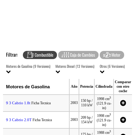
Filtrar:
Combustible
Caja de Cambios
Motor
Motores de Gasolina (9 Versiones)
Motores Diesel (13 Versiones)
Otros (6 Versiones)
Comparar
Motores de Gasolina
Año
Potencia
Cilindrada
con otro
coche
3
1998 cm
150 hp /
9 3 Cabrio 1.8t
2003
Ficha Tecnica
(121.9 cu-
110 kW
in)
3
1998 cm
209 hp /
9 3 Cabrio 2.0T
2003
Ficha Tecnica
(121.9 cu-
154 kW
in)
3
1988 cm
175 hp /