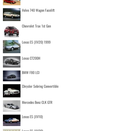
Volvo 740 Wagon Facelift
Chevrolet Trax 1st Gen
Lexus ES (XV20) 1999
Lexus CT200H
BMW F80 LCI
Chrysler Sebring Convertible
Mercedes Benz CLK GTR
Lexus ES (XV10)
Lexus ES (XV20)