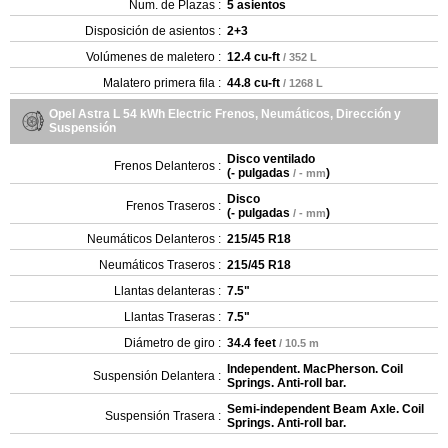
Num. de Plazas :
5 asientos
Disposición de asientos :
2+3
Volúmenes de maletero :
12.4 cu-ft
/ 352 L
Malatero primera fila :
44.8 cu-ft
/ 1268 L
Opel Astra L 54 kWh Electric Frenos, Neumáticos, Dirección y
Suspensión
Disco ventilado
Frenos Delanteros :
(
- pulgadas
)
/ - mm
Disco
Frenos Traseros :
(
- pulgadas
)
/ - mm
Neumáticos Delanteros :
215/45 R18
Neumáticos Traseros :
215/45 R18
Llantas delanteras :
7.5"
Llantas Traseras :
7.5"
Diámetro de giro :
34.4 feet
/ 10.5 m
Independent. MacPherson. Coil
Suspensión Delantera :
Springs. Anti-roll bar.
Semi-independent Beam Axle. Coil
Suspensión Trasera :
Springs. Anti-roll bar.