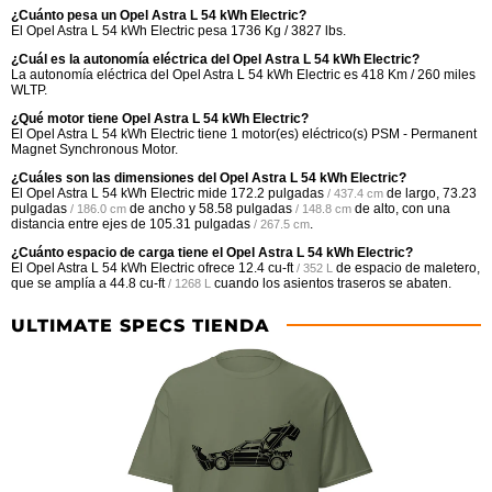
¿Cuánto pesa un Opel Astra L 54 kWh Electric?
El Opel Astra L 54 kWh Electric pesa 1736 Kg / 3827 lbs.
¿Cuál es la autonomía eléctrica del Opel Astra L 54 kWh Electric?
La autonomía eléctrica del Opel Astra L 54 kWh Electric es 418 Km / 260 miles
WLTP.
¿Qué motor tiene Opel Astra L 54 kWh Electric?
El Opel Astra L 54 kWh Electric tiene 1 motor(es) eléctrico(s) PSM - Permanent
Magnet Synchronous Motor.
¿Cuáles son las dimensiones del Opel Astra L 54 kWh Electric?
El Opel Astra L 54 kWh Electric mide
172.2 pulgadas
de largo,
73.23
/ 437.4 cm
pulgadas
de ancho y
58.58 pulgadas
de alto, con una
/ 186.0 cm
/ 148.8 cm
distancia entre ejes de
105.31 pulgadas
.
/ 267.5 cm
¿Cuánto espacio de carga tiene el Opel Astra L 54 kWh Electric?
El Opel Astra L 54 kWh Electric ofrece
12.4 cu-ft
de espacio de maletero,
/ 352 L
que se amplía a
44.8 cu-ft
cuando los asientos traseros se abaten.
/ 1268 L
ULTIMATE SPECS TIENDA