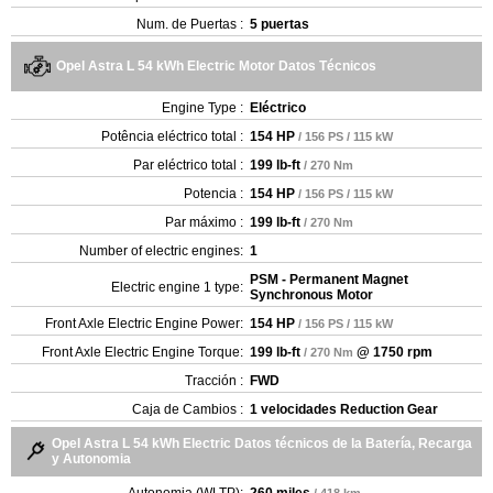
Num. de Puertas :
5 puertas
Opel Astra L 54 kWh Electric Motor Datos Técnicos
Engine Type :
Eléctrico
Potência eléctrico total :
154 HP
/ 156 PS / 115 kW
Par eléctrico total :
199 lb-ft
/ 270 Nm
Potencia :
154 HP
/ 156 PS / 115 kW
Par máximo :
199 lb-ft
/ 270 Nm
Number of electric engines:
1
PSM - Permanent Magnet
Electric engine 1 type:
Synchronous Motor
Front Axle Electric Engine Power:
154 HP
/ 156 PS / 115 kW
Front Axle Electric Engine Torque:
199 lb-ft
@ 1750 rpm
/ 270 Nm
Tracción :
FWD
Caja de Cambios :
1 velocidades Reduction Gear
Opel Astra L 54 kWh Electric Datos técnicos de la Batería, Recarga
y Autonomia
Autonomia (WLTP):
260 miles
/ 418 km