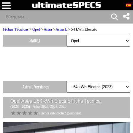
Fichas Técnicas
>
Opel
>
Astra
>
Astra L
> 54 kWh Electric
MARCA
Astra L Versiones
Opel Astra L 54 kWh Electric
Ficha Tecnica
(2023 - 2025)
- Años 2023, 2024, 2025
★★★★★
★★★★★
¿Tienes este coche? ¡Valóralo!