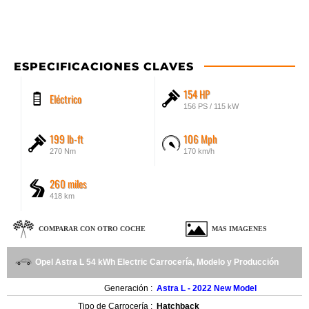
ESPECIFICACIONES CLAVES
154 HP
Eléctrico
156 PS / 115 kW
199 lb-ft
106 Mph
270 Nm
170 km/h
260 miles
418 km
COMPARAR CON OTRO COCHE
MAS IMAGENES
Opel Astra L 54 kWh Electric Carrocería, Modelo y Producción
Generación :
Astra L - 2022 New Model
Tipo de Carrocería :
Hatchback