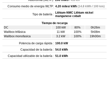
Consumo medio de energia WLTP:
4.20 miles/ kWh
(14.8 kWh / 100 km)
Lithium-NMC Lithium nickel
Tipo de batería :
manganese cobalt
Tiempo de recarga
DC
100 kW
80%
0h26m
Wallbox trifásica
11 kW
100%
5h08m
Wallbox monofasica
3.2 kW
100%
19h00m
Potencia de carga rápida :
100.0 kW
Capacidad de la batería :
54.0 kWh
Capacidad utilizable de la batería :
51.0 kWh