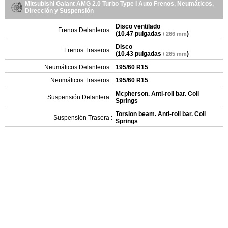
Mitsubishi Galant AMG 2.0 Turbo Type I Auto Frenos, Neumáticos,
Dirección y Suspensión
Disco ventilado
Frenos Delanteros :
(
10.47 pulgadas
)
/ 266 mm
Disco
Frenos Traseros :
(
10.43 pulgadas
)
/ 265 mm
Neumáticos Delanteros :
195/60 R15
Neumáticos Traseros :
195/60 R15
Mcpherson. Anti-roll bar. Coil
Suspensión Delantera :
Springs
Torsion beam. Anti-roll bar. Coil
Suspensión Trasera :
Springs