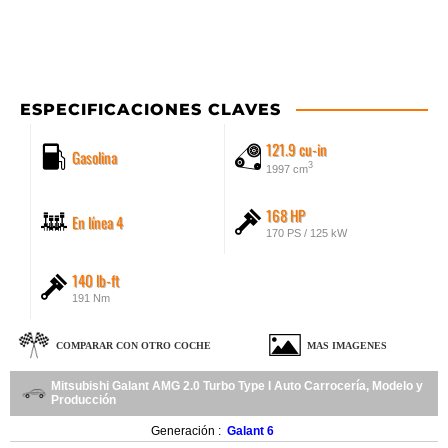
ESPECIFICACIONES CLAVES
121.9 cu-in
Gasolina
3
1997 cm
168 HP
En línea 4
170 PS / 125 kW
140 lb-ft
191 Nm
COMPARAR CON OTRO COCHE
MAS IMAGENES
Mitsubishi Galant AMG 2.0 Turbo Type I Auto Carrocería, Modelo y
Producción
Generación :
Galant 6