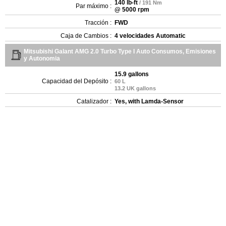
140 lb-ft
/ 191 Nm
Par máximo :
@ 5000 rpm
Tracción :
FWD
Caja de Cambios :
4 velocidades Automatic
Mitsubishi Galant AMG 2.0 Turbo Type I Auto Consumos, Emisiones
y Autonomia
15.9 gallons
Capacidad del Depósito :
60 L
13.2 UK gallons
Catalizador :
Yes, with Lamda-Sensor