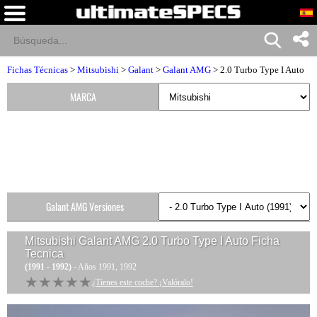
Fichas Técnicas
>
Mitsubishi
>
Galant
>
Galant AMG
> 2.0 Turbo Type I Auto
MARCA
Galant AMG Versiones
Mitsubishi Galant AMG 2.0 Turbo Type I Auto
Ficha
Tecnica
(1991 - 1992)
- Años 1991, 1992
★★★★★
★★★★★
¿Tienes este coche? ¡Valóralo!