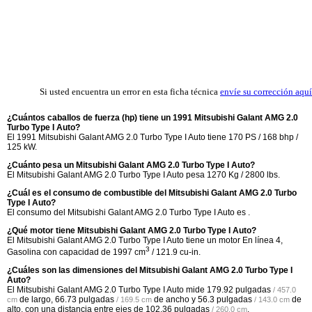
Si usted encuentra un error en esta ficha técnica
envíe su corrección aquí
¿Cuántos caballos de fuerza (hp) tiene un 1991 Mitsubishi Galant AMG 2.0
Turbo Type I Auto?
El 1991 Mitsubishi Galant AMG 2.0 Turbo Type I Auto tiene 170 PS / 168 bhp /
125 kW.
¿Cuánto pesa un Mitsubishi Galant AMG 2.0 Turbo Type I Auto?
El Mitsubishi Galant AMG 2.0 Turbo Type I Auto pesa 1270 Kg / 2800 lbs.
¿Cuál es el consumo de combustible del Mitsubishi Galant AMG 2.0 Turbo
Type I Auto?
El consumo del Mitsubishi Galant AMG 2.0 Turbo Type I Auto es .
¿Qué motor tiene Mitsubishi Galant AMG 2.0 Turbo Type I Auto?
El Mitsubishi Galant AMG 2.0 Turbo Type I Auto tiene un motor En línea 4,
3
Gasolina con capacidad de 1997 cm
/ 121.9 cu-in.
¿Cuáles son las dimensiones del Mitsubishi Galant AMG 2.0 Turbo Type I
Auto?
El Mitsubishi Galant AMG 2.0 Turbo Type I Auto mide
179.92 pulgadas
/ 457.0
de largo,
66.73 pulgadas
de ancho y
56.3 pulgadas
de
cm
/ 169.5 cm
/ 143.0 cm
alto, con una distancia entre ejes de
102.36 pulgadas
.
/ 260.0 cm