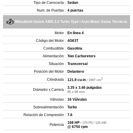
Tipo de Carrocería :
Sedan
Num. de Puertas :
4 puertas
Mitsubishi Galant AMG 2.0 Turbo Type I Auto Motor Datos Técnicos
Motor :
En línea 4
Código del Motor :
4G63T
Combustible :
Gasolina
Alimentación :
Two Carburetors
Situación :
Transversal
Posición del Motor :
Delantero
3
Cilindrada :
121.9 cu-in
/ 1997 cm
3.35 x 3.46 pulgadas
Diámetro x Carrera :
85 x 88 mm
Válvulas :
16 Válvulas
Sobrealimentación :
Turbo
Relación de Compresión :
7.6
168 HP
/ 170 PS / 125 kW
Potencia :
@ 6750 rpm