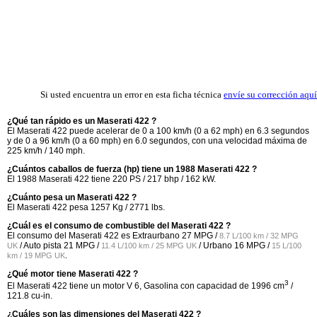
Si usted encuentra un error en esta ficha técnica
envíe su corrección aquí
¿Qué tan rápido es un Maserati 422 ?
El Maserati 422 puede acelerar de 0 a 100 km/h (0 a 62 mph) en 6.3 segundos
y de 0 a 96 km/h (0 a 60 mph) en 6.0 segundos, con una velocidad máxima de
225 km/h / 140 mph.
¿Cuántos caballos de fuerza (hp) tiene un 1988 Maserati 422 ?
El 1988 Maserati 422 tiene 220 PS / 217 bhp / 162 kW.
¿Cuánto pesa un Maserati 422 ?
El Maserati 422 pesa 1257 Kg / 2771 lbs.
¿Cuál es el consumo de combustible del Maserati 422 ?
El consumo del Maserati 422 es Extraurbano
27 MPG /
8.7 L/100 km / 32 MPG
/ Auto pista
21 MPG /
/ Urbano
16 MPG /
UK
11.4 L/100 km / 25 MPG UK
15 L/100
.
km / 19 MPG UK
¿Qué motor tiene Maserati 422 ?
3
El Maserati 422 tiene un motor V 6, Gasolina con capacidad de 1996 cm
/
121.8 cu-in.
¿Cuáles son las dimensiones del Maserati 422 ?