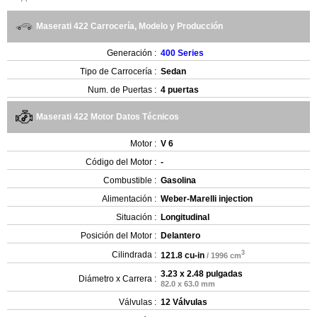
Maserati 422 Carrocería, Modelo y Producción
Generación :
400 Series
Tipo de Carrocería :
Sedan
Num. de Puertas :
4 puertas
Maserati 422 Motor Datos Técnicos
Motor :
V 6
Código del Motor :
-
Combustible :
Gasolina
Alimentación :
Weber-Marelli injection
Situación :
Longitudinal
Posición del Motor :
Delantero
3
Cilindrada :
121.8 cu-in
/ 1996 cm
3.23 x 2.48 pulgadas
Diámetro x Carrera :
82.0 x 63.0 mm
Válvulas :
12 Válvulas