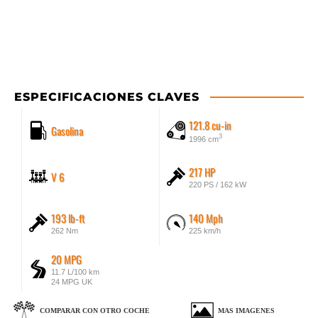
ESPECIFICACIONES CLAVES
121.8 cu-in
Gasolina
3
1996 cm
217 HP
V 6
220 PS / 162 kW
193 lb-ft
140 Mph
262 Nm
225 km/h
20 MPG
11.7 L/100 km
24 MPG UK
COMPARAR CON OTRO COCHE
MAS IMAGENES