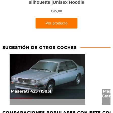
SUGESTIÓN DE OTROS COCHES
Maserati 425 (1983)
Mase
GranT
COMPARACIONES POPULARES CON ESTE CO