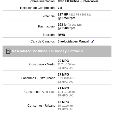
Sobrealimentación :
Twin IHI Turbos + Intercooler
Relación de Compresión :
7.8
217 HP
/ 220 PS / 162 kW
Potencia :
@ 6250 rpm
193 lb-ft
/ 262 Nm
Par máximo :
@ 3500 rpm
Tracción :
RWD
Caja de Cambios :
5 velocidades Manual
Maserati 422 Consumos, Emisiones y Autonomia
20 MPG
Consumos - Medio:
11.7 L/100 km
24 MPG UK
27 MPG
Consumos - Extraurbano:
8.7 L/100 km
32 MPG UK
21 MPG
Consumos - Auto pista:
11.4 L/100 km
25 MPG UK
16 MPG
Consumos - Urbano:
15 L/100 km
19 MPG UK