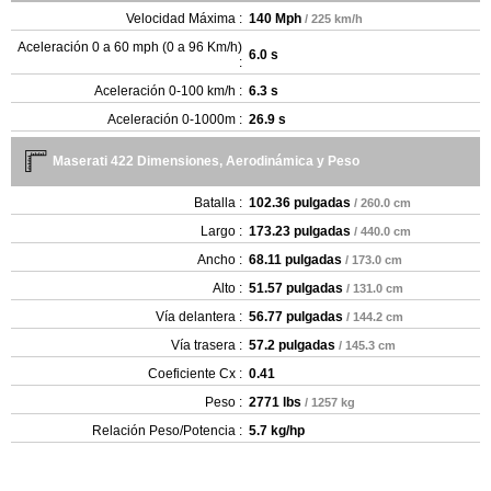
Velocidad Máxima :
140 Mph
/ 225 km/h
Aceleración 0 a 60 mph (0 a 96 Km/h)
6.0 s
:
Aceleración 0-100 km/h :
6.3 s
Aceleración 0-1000m :
26.9 s
Maserati 422 Dimensiones, Aerodinámica y Peso
Batalla :
102.36 pulgadas
/ 260.0 cm
Largo :
173.23 pulgadas
/ 440.0 cm
Ancho :
68.11 pulgadas
/ 173.0 cm
Alto :
51.57 pulgadas
/ 131.0 cm
Vía delantera :
56.77 pulgadas
/ 144.2 cm
Vía trasera :
57.2 pulgadas
/ 145.3 cm
Coeficiente Cx :
0.41
Peso :
2771 lbs
/ 1257 kg
Relación Peso/Potencia :
5.7 kg/hp