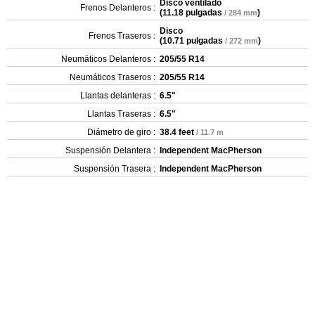
Disco ventilado
Frenos Delanteros :
(
11.18 pulgadas
)
/ 284 mm
Disco
Frenos Traseros :
(
10.71 pulgadas
)
/ 272 mm
Neumáticos Delanteros :
205/55 R14
Neumáticos Traseros :
205/55 R14
Llantas delanteras :
6.5"
Llantas Traseras :
6.5"
Diámetro de giro :
38.4 feet
/ 11.7 m
Suspensión Delantera :
Independent MacPherson
Suspensión Trasera :
Independent MacPherson