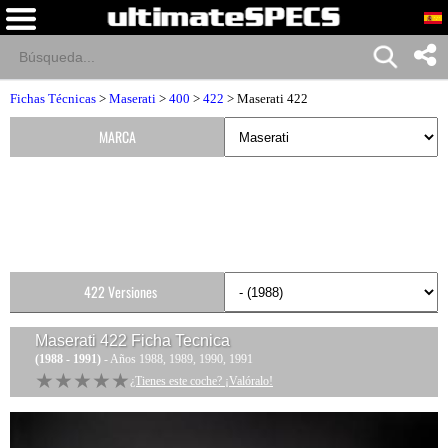
Fichas Técnicas
>
Maserati
>
400
>
422
> Maserati 422
MARCA
422 Versiones
Maserati 422
Ficha Tecnica
(1988 - 1991)
- Años 1988, 1989, 1990, 1991
★★★★★
★★★★★
¿Tienes este coche? ¡Valóralo!