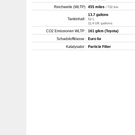
Reichweite (WLTP):
455 miles
/ 732 km
13.7 gallons
Tankinhalt :
52 L
11.4 UK gallons
CO2 Emissionen WLTP :
161 g/km (Toyota)
Schadstoffklasse :
Euro 6e
Katalysator :
Particle Filter