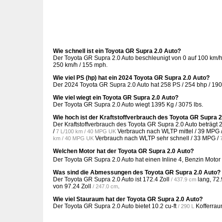
Wie schnell ist ein Toyota GR Supra 2.0 Auto?
Der Toyota GR Supra 2.0 Auto beschleunigt von 0 auf 100 km/
250 km/h / 155 mph.
Wie viel PS (hp) hat ein 2024 Toyota GR Supra 2.0 Auto?
Der 2024 Toyota GR Supra 2.0 Auto hat 258 PS / 254 bhp / 190
Wie viel wiegt ein Toyota GR Supra 2.0 Auto?
Der Toyota GR Supra 2.0 Auto wiegt 1395 Kg / 3075 lbs.
Wie hoch ist der Kraftstoffverbrauch des Toyota GR Supra 2
Der Kraftstoffverbrauch des Toyota GR Supra 2.0 Auto beträgt
/
Verbrauch nach WLTP mittel /
39 MPG 
7 L/100 km / 40 MPG UK
Verbrauch nach WLTP sehr schnell /
33 MPG /
km / 40 MPG UK
Welchen Motor hat der Toyota GR Supra 2.0 Auto?
Der Toyota GR Supra 2.0 Auto hat einen Inline 4, Benzin Motor
Was sind die Abmessungen des Toyota GR Supra 2.0 Auto?
Der Toyota GR Supra 2.0 Auto ist
172.4 Zoll
lang,
72.
/ 437.9 cm
von
97.24 Zoll
.
/ 247.0 cm
Wie viel Stauraum hat der Toyota GR Supra 2.0 Auto?
Der Toyota GR Supra 2.0 Auto bietet
10.2 cu-ft
Kofferra
/ 290 L