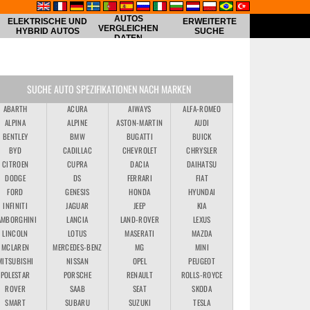
AUTOS
ELEKTRISCHE UND
ERWEITERTE
VERGLEICHEN
HYBRID AUTOS
SUCHE
DATEN
SUCHE AUTO SPEZIFIKATIONEN NACH MARKEN
ABARTH
ACURA
AIWAYS
ALFA-ROMEO
ALPINA
ALPINE
ASTON-MARTIN
AUDI
BENTLEY
BMW
BUGATTI
BUICK
BYD
CADILLAC
CHEVROLET
CHRYSLER
CITROEN
CUPRA
DACIA
DAIHATSU
DODGE
DS
FERRARI
FIAT
FORD
GENESIS
HONDA
HYUNDAI
INFINITI
JAGUAR
JEEP
KIA
AMBORGHINI
LANCIA
LAND-ROVER
LEXUS
LINCOLN
LOTUS
MASERATI
MAZDA
MCLAREN
MERCEDES-BENZ
MG
MINI
MITSUBISHI
NISSAN
OPEL
PEUGEOT
POLESTAR
PORSCHE
RENAULT
ROLLS-ROYCE
ROVER
SAAB
SEAT
SKODA
SMART
SUBARU
SUZUKI
TESLA