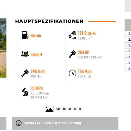
HAUPTSPEZIFIKATIONEN
121.9 cu-in
Benzin
- 2
3
1998 cm
- 2
- 3
254 HP
- 3
Inline 4
- 3
258 PS / 190 kW
- 3
- 3
295 lb-ft
155 Mph
- 3
400 Nm
250 km/h
- 3
33 MPG
7.1 L/100 km
40 MPG UK
MEHR BILDER
Toyota GR Supra 2.0 Auto Leistung