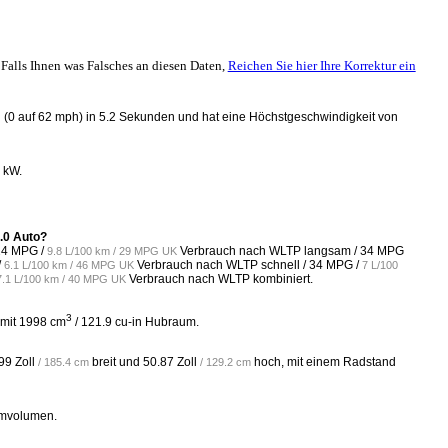
Falls Ihnen was Falsches an diesen Daten,
Reichen Sie hier Ihre Korrektur ein
h (0 auf 62 mph) in 5.2 Sekunden und hat eine Höchstgeschwindigkeit von
 kW.
.0 Auto?
24 MPG /
Verbrauch nach WLTP langsam /
34 MPG
9.8 L/100 km / 29 MPG UK
/
Verbrauch nach WLTP schnell /
34 MPG /
6.1 L/100 km / 46 MPG UK
7 L/100
Verbrauch nach WLTP kombiniert.
7.1 L/100 km / 40 MPG UK
3
 mit 1998 cm
/ 121.9 cu-in Hubraum.
99 Zoll
breit und
50.87 Zoll
hoch, mit einem Radstand
/ 185.4 cm
/ 129.2 cm
umvolumen.