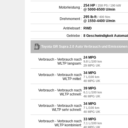
254 HP
/ 258 PS / 190 kW
Motorleistung :
@ 5000-6500 U/min
295 lb-ft
/ 400 Nm
Drehmoment :
@ 1550-4400 U/min
Antriebsart :
RWD
Getriebe :
8 Geschwindigkeit Automat
Toyota GR Supra 2.0 Auto Verbrauch und Emissionen
24 MPG
Verbrauch - Verbrauch nach
9.8 L/100 km
WLTP langsam:
29 MPG UK
34 MPG
Verbrauch - Verbrauch nach
7 L/100 km
WLTP mittel:
40 MPG UK
39 MPG
Verbrauch - Verbrauch nach
6.1 L/100 km
WLTP schnell:
46 MPG UK
34 MPG
Verbrauch - Verbrauch nach
7 L/100 km
WLTP sehr schnell:
40 MPG UK
33 MPG
Verbrauch - Verbrauch nach
7.1 L/100 km
WLTP kombiniert:
40 MPG UK