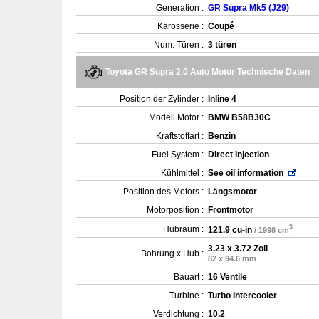
Generation :
GR Supra Mk5 (J29)
Karosserie :
Coupé
Num. Türen :
3 türen
Toyota GR Supra 2.0 Auto Motor Technische Daten
Position der Zylinder :
Inline 4
Modell Motor :
BMW B58B30C
Kraftstoffart :
Benzin
Fuel System :
Direct Injection
Kühlmittel :
See oil information
Position des Motors :
Längsmotor
Motorposition :
Frontmotor
3
Hubraum :
121.9 cu-in
/ 1998 cm
3.23 x 3.72 Zoll
Bohrung x Hub :
82 x 94.6 mm
Bauart :
16 Ventile
Turbine :
Turbo Intercooler
Verdichtung :
10.2