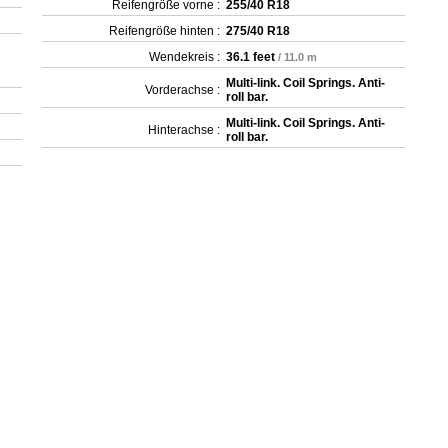
Reifengröße vorne :
255/40 R18
Reifengröße hinten :
275/40 R18
Wendekreis :
36.1 feet
/ 11.0 m
Multi-link. Coil Springs. Anti-
Vorderachse :
roll bar.
Multi-link. Coil Springs. Anti-
Hinterachse :
roll bar.