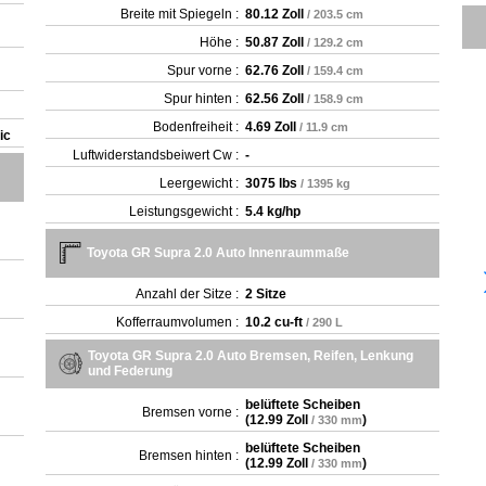
Breite mit Spiegeln :
80.12 Zoll
/ 203.5 cm
Höhe :
50.87 Zoll
/ 129.2 cm
Spur vorne :
62.76 Zoll
/ 159.4 cm
Spur hinten :
62.56 Zoll
/ 158.9 cm
Bodenfreiheit :
4.69 Zoll
/ 11.9 cm
ic
Luftwiderstandsbeiwert Cw :
-
Leergewicht‎ :
3075 lbs
/ 1395 kg
Leistungsgewicht :
5.4 kg/hp
Toyota GR Supra 2.0 Auto Innenraummaße
Anzahl der Sitze :
2 Sitze
Kofferraumvolumen :
10.2 cu-ft
/ 290 L
Toyota GR Supra 2.0 Auto Bremsen, Reifen, Lenkung
und Federung
belüftete Scheiben
Bremsen vorne :
(
12.99 Zoll
)
/ 330 mm
belüftete Scheiben
Bremsen hinten :
(
12.99 Zoll
)
/ 330 mm