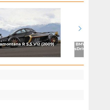
ramontana R 5.5 V12 (2009)
BMW G29 LCI Z4
sDrive20i (2022)