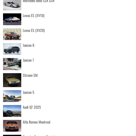
Mercedes Benz CLK GTR
Lexus ES (XV10)
Lexus ES (XV20)
Jaecoo 8
Jaecoo 7
Citroen SM
Jaecoo 5
Audi Q7 2025
Alfa Romeo Montreal