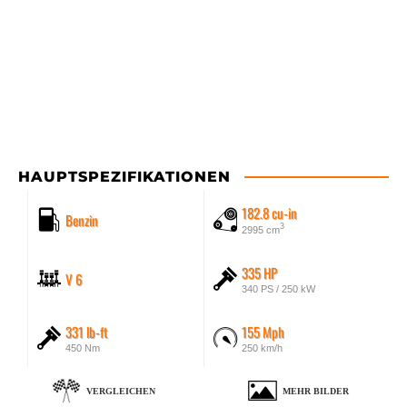
HAUPTSPEZIFIKATIONEN
182.8 cu-in
Benzin
3
2995 cm
335 HP
V 6
340 PS / 250 kW
331 lb-ft
155 Mph
450 Nm
250 km/h
VERGLEICHEN
MEHR BILDER