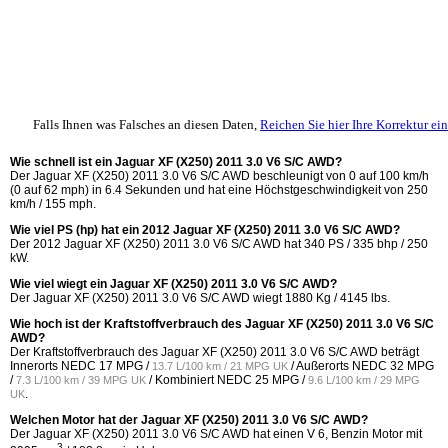
Falls Ihnen was Falsches an diesen Daten,
Reichen Sie hier Ihre Korrektur ein
Wie schnell ist ein Jaguar XF (X250) 2011 3.0 V6 S/C AWD?
Der Jaguar XF (X250) 2011 3.0 V6 S/C AWD beschleunigt von 0 auf 100 km/h
(0 auf 62 mph) in 6.4 Sekunden und hat eine Höchstgeschwindigkeit von 250
km/h / 155 mph.
Wie viel PS (hp) hat ein 2012 Jaguar XF (X250) 2011 3.0 V6 S/C AWD?
Der 2012 Jaguar XF (X250) 2011 3.0 V6 S/C AWD hat 340 PS / 335 bhp / 250
kW.
Wie viel wiegt ein Jaguar XF (X250) 2011 3.0 V6 S/C AWD?
Der Jaguar XF (X250) 2011 3.0 V6 S/C AWD wiegt 1880 Kg / 4145 lbs.
Wie hoch ist der Kraftstoffverbrauch des Jaguar XF (X250) 2011 3.0 V6 S/C
AWD?
Der Kraftstoffverbrauch des Jaguar XF (X250) 2011 3.0 V6 S/C AWD beträgt
Innerorts NEDC
17 MPG /
/ Außerorts NEDC
32 MPG
13.7 L/100 km / 21 MPG UK
/
/ Kombiniert NEDC
25 MPG /
7.3 L/100 km / 39 MPG UK
9.6 L/100 km / 29 MPG
.
UK
Welchen Motor hat der Jaguar XF (X250) 2011 3.0 V6 S/C AWD?
Der Jaguar XF (X250) 2011 3.0 V6 S/C AWD hat einen V 6, Benzin Motor mit
3