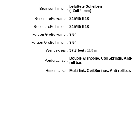
belüftete Scheiben
Bremsen hinten :
(
- Zoll
)
/ - mm
Reifengröße vorne :
245/45 R18
Reifengröße hinten :
245/45 R18
Felgen Größe vorne :
8.5"
Felgen Größe hinten :
8.5"
Wendekreis :
37.7 feet
/ 11.5 m
Double wishbone. Coil Springs. Anti-
Vorderachse :
roll bar.
Hinterachse :
Multi-link. Coil Springs. Anti-roll bar.