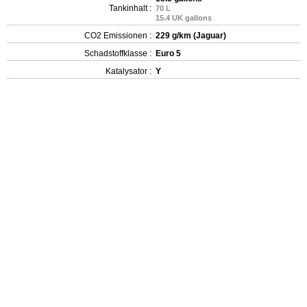
Tankinhalt :
70 L
15.4 UK gallons
CO2 Emissionen :
229 g/km (Jaguar)
Schadstoffklasse :
Euro 5
Katalysator :
Y