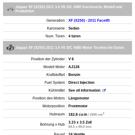
Jaguar XF (X250) 2011 3.0 V6 S/C AWD Karosserie, Modell und
Produktion
Generation :
XF (X250) - 2011 Facelift
Karosserie :
Sedan
Num. Türen :
4 türen
Jaguar XF (X250) 2011 3.0 V6 S/C AWD Motor Technische Daten
Position der Zylinder :
V 6
Modell Motor :
AJ126
Kraftstoffart :
Benzin
Fuel System :
Direct Injection
Kühlmittel :
See oil information
Position des Motors :
Längsmotor
Motorposition :
Frontmotor
3
Hubraum :
182.8 cu-in
/ 2995 cm
3.33 x 3.5 Zoll
Bohrung x Hub :
84.5 x 89.0 mm
Bauart :
24 Ventile