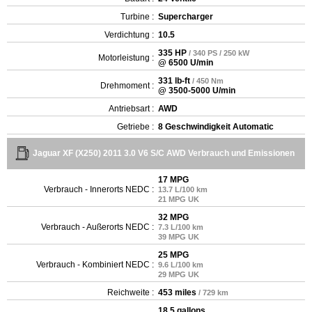
Turbine :
Supercharger
Verdichtung :
10.5
335 HP
/ 340 PS / 250 kW
Motorleistung :
@ 6500 U/min
331 lb-ft
/ 450 Nm
Drehmoment :
@ 3500-5000 U/min
Antriebsart :
AWD
Getriebe :
8 Geschwindigkeit Automatic
Jaguar XF (X250) 2011 3.0 V6 S/C AWD Verbrauch und Emissionen
17 MPG
Verbrauch - Innerorts NEDC :
13.7 L/100 km
21 MPG UK
32 MPG
Verbrauch - Außerorts NEDC :
7.3 L/100 km
39 MPG UK
25 MPG
Verbrauch - Kombiniert NEDC :
9.6 L/100 km
29 MPG UK
Reichweite :
453 miles
/ 729 km
18.5 gallons