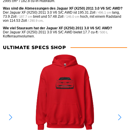
2995 cm
/ 182.8 cu-in Hubraum.
Was sind die Abmessungen des Jaguar XF (X250) 2011 3.0 V6 S/C AWD?
Der Jaguar XF (X250) 2011 3.0 V6 S/C AWD ist
195.31 Zoll
lang,
/ 496.1 cm
73.9 Zoll
breit und
57.48 Zoll
hoch, mit einem Radstand
/ 187.7 cm
/ 146.0 cm
von
114.53 Zoll
.
/ 290.9 cm
Wie viel Stauraum hat der Jaguar XF (X250) 2011 3.0 V6 S/C AWD?
Der Jaguar XF (X250) 2011 3.0 V6 S/C AWD bietet
17.7 cu-ft
/ 500 L
Kofferraumvolumen.
ULTIMATE SPECS SHOP