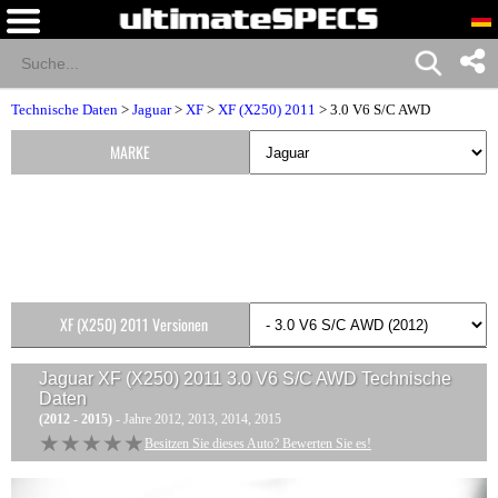
Technische Daten
>
Jaguar
>
XF
>
XF (X250) 2011
> 3.0 V6 S/C AWD
MARKE
XF (X250) 2011 Versionen
Jaguar XF (X250) 2011 3.0 V6 S/C AWD
Technische
Daten
(2012 - 2015)
- Jahre 2012, 2013, 2014, 2015
★★★★★
★★★★★
Besitzen Sie dieses Auto? Bewerten Sie es!