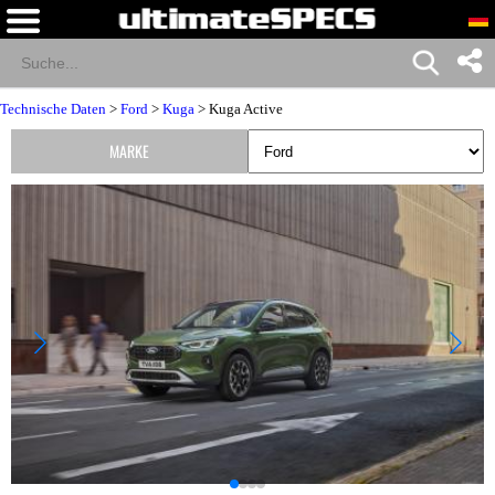
Technische Daten
>
Ford
>
Kuga
> Kuga Active
MARKE