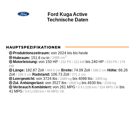
Ford Kuga Active
Technische Daten
HAUPTSPEZIFIKATIONEN
Produktionszeitraum:
von 2024 bis bis heute
3
Hubraum:
151.8 cu-in
/ 2488 cm
Motorleistung:
von
150 HP
bis
240 HP
/ 152 PS / 112 kW
/ 243 PS / 179
kW
Länge:
182.87 Zoll
Breite:
74.09 Zoll
Höhe:
66.26
/ 464.5 cm
/ 188.2 cm
Zoll
Radstand:
106.73 Zoll
/ 168.3 cm
/ 271.1 cm
Leergewicht‎:
von
3724 lbs
bis
4098 lbs
/ 1689 kg
/ 1859 kg
Zul. Anhängerlast:
von
3527 lbs
bis
4630 lbs
/ 1600 kg
/ 2100 kg
Verbrauch Kombiniert:
von
261 MPG
bis
/ 0.9 L/100 km / 314 MPG UK
41 MPG
/ 5.8 L/100 km / 49 MPG UK