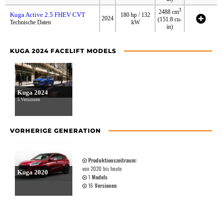
3
2488 cm
Kuga Active 2.5 FHEV CVT
180 hp / 132
2024
(151.8 cu-
Technische Daten
kW
in)
KUGA 2024 FACELIFT MODELS
Kuga 2024
5 Versionen
VORHERIGE GENERATION
Produktionszeitraum:
von 2020 bis heute
Kuga 2020
1
Models
16
Versionen