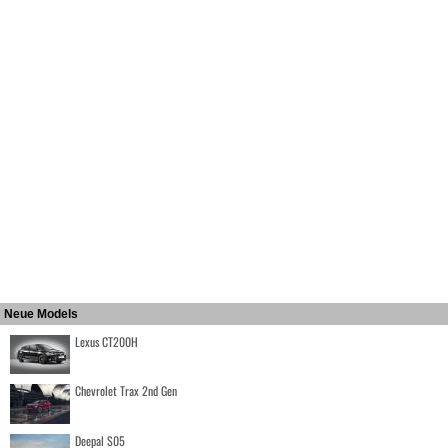
Neue Models
Lexus CT200H
Chevrolet Trax 2nd Gen
Deepal S05