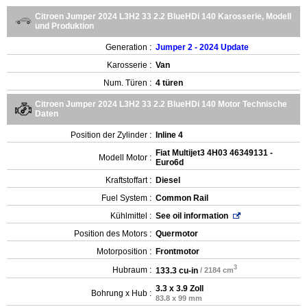
Citroen Jumper 2024 L3H2 33 2.2 BlueHDi 140 Karosserie, Modell
und Produktion
Generation :
Jumper 2 - 2024 Update
Karosserie :
Van
Num. Türen :
4 türen
Citroen Jumper 2024 L3H2 33 2.2 BlueHDi 140 Motor Technische
Daten
Position der Zylinder :
Inline 4
Fiat Multijet3 4H03 46349131 -
Modell Motor :
Euro6d
Kraftstoffart :
Diesel
Fuel System :
Common Rail
Kühlmittel :
See oil information
Position des Motors :
Quermotor
Motorposition :
Frontmotor
3
Hubraum :
133.3 cu-in
/ 2184 cm
3.3 x 3.9 Zoll
Bohrung x Hub :
83.8 x 99 mm