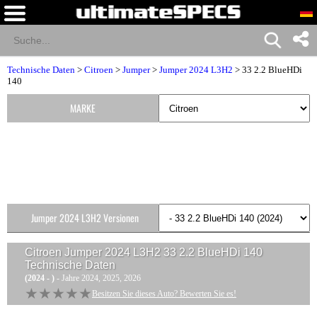
Technische Daten
>
Citroen
>
Jumper
>
Jumper 2024 L3H2
> 33 2.2 BlueHDi
140
MARKE
Jumper 2024 L3H2 Versionen
Citroen Jumper 2024 L3H2 33 2.2 BlueHDi 140
Technische Daten
(2024 - )
- Jahre 2024, 2025, 2026
★★★★★
★★★★★
Besitzen Sie dieses Auto? Bewerten Sie es!