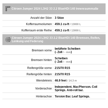
Citroen Jumper 2024 L3H2 33 2.2 BlueHDi 140 Innenraummaße
Anzahl der Sitze :
3 Sitze
Kofferraumvolumen :
459.1 cu-ft
/ 13000 L
Kofferraum erste Reihe :
459.1 cu-ft
/ 13000 L
Citroen Jumper 2024 L3H2 33 2.2 BlueHDi 140 Bremsen, Reifen,
Lenkung und Federung
belüftete Scheiben
Bremsen vorne :
(
- Zoll
)
/ - mm
Scheiben
Bremsen hinten :
(
- Zoll
)
/ - mm
Reifengröße vorne :
215/70 R15
Reifengröße hinten :
215/70 R15
Wendekreis :
46.9 feet
/ 14.3 m
Independent. MacPherson. Coil
Vorderachse :
Springs. Anti-roll bar.
Hinterachse :
Torsion Bar. Leaf Springs.