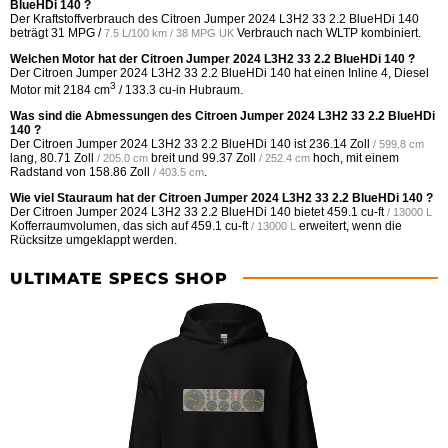
BlueHDi 140 ?
Der Kraftstoffverbrauch des Citroen Jumper 2024 L3H2 33 2.2 BlueHDi 140
beträgt
31 MPG /
Verbrauch nach WLTP kombiniert.
7.5 L/100 km / 38 MPG UK
Welchen Motor hat der Citroen Jumper 2024 L3H2 33 2.2 BlueHDi 140 ?
Der Citroen Jumper 2024 L3H2 33 2.2 BlueHDi 140 hat einen Inline 4, Diesel
3
Motor mit 2184 cm
/ 133.3 cu-in Hubraum.
Was sind die Abmessungen des Citroen Jumper 2024 L3H2 33 2.2 BlueHDi
140 ?
Der Citroen Jumper 2024 L3H2 33 2.2 BlueHDi 140 ist
236.14 Zoll
/ 599.8 cm
lang,
80.71 Zoll
breit und
99.37 Zoll
hoch, mit einem
/ 205.0 cm
/ 252.4 cm
Radstand von
158.86 Zoll
.
/ 403.5 cm
Wie viel Stauraum hat der Citroen Jumper 2024 L3H2 33 2.2 BlueHDi 140 ?
Der Citroen Jumper 2024 L3H2 33 2.2 BlueHDi 140 bietet
459.1 cu-ft
/ 13000 L
Kofferraumvolumen, das sich auf
459.1 cu-ft
erweitert, wenn die
/ 13000 L
Rücksitze umgeklappt werden.
ULTIMATE SPECS SHOP