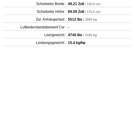
Schiebetür Breite :
49.21 Zoll
/ 125.0 cm
Schiebetür Höhe :
69.09 Zoll
/ 175.5 cm
Zul. Anhängerlast :
5512 lbs
/ 2500 kg
Luftwiderstandsbeiwert Cw :
-
Leergewicht‎ :
4740 lbs
/ 2150 kg
Leistungsgewicht :
15.4 kg/hp