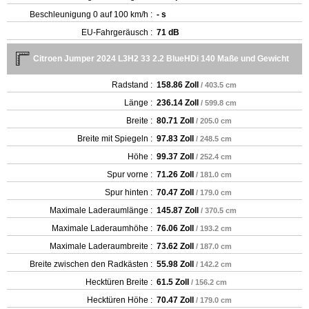
Beschleunigung 0 auf 100 km/h :
- s
EU-Fahrgeräusch :
71 dB
Citroen Jumper 2024 L3H2 33 2.2 BlueHDi 140 Maße und Gewicht
Radstand :
158.86 Zoll
/ 403.5 cm
Länge :
236.14 Zoll
/ 599.8 cm
Breite :
80.71 Zoll
/ 205.0 cm
Breite mit Spiegeln :
97.83 Zoll
/ 248.5 cm
Höhe :
99.37 Zoll
/ 252.4 cm
Spur vorne :
71.26 Zoll
/ 181.0 cm
Spur hinten :
70.47 Zoll
/ 179.0 cm
Maximale Laderaumlänge :
145.87 Zoll
/ 370.5 cm
Maximale Laderaumhöhe :
76.06 Zoll
/ 193.2 cm
Maximale Laderaumbreite :
73.62 Zoll
/ 187.0 cm
Breite zwischen den Radkästen :
55.98 Zoll
/ 142.2 cm
Hecktüren Breite :
61.5 Zoll
/ 156.2 cm
Hecktüren Höhe :
70.47 Zoll
/ 179.0 cm