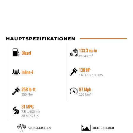
HAUPTSPEZIFIKATIONEN
133.3 cu-in
Diesel
3
2184 cm
138 HP
Inline 4
140 PS / 103 kW
258 lb-ft
97 Mph
350 Nm
156 km/h
31 MPG
7.5 L/100 km
38 MPG UK
VERGLEICHEN
MEHR BILDER