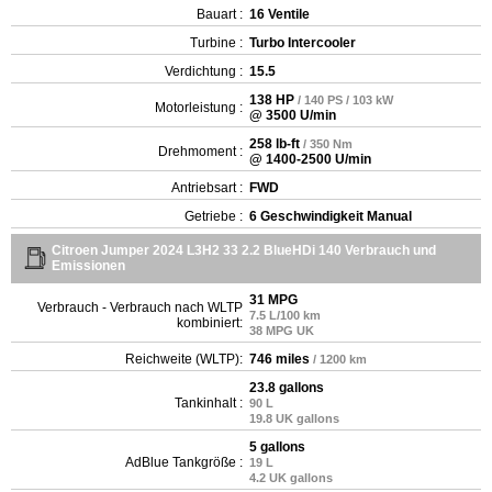
Bauart :
16 Ventile
Turbine :
Turbo Intercooler
Verdichtung :
15.5
138 HP
/ 140 PS / 103 kW
Motorleistung :
@ 3500 U/min
258 lb-ft
/ 350 Nm
Drehmoment :
@ 1400-2500 U/min
Antriebsart :
FWD
Getriebe :
6 Geschwindigkeit Manual
Citroen Jumper 2024 L3H2 33 2.2 BlueHDi 140 Verbrauch und
Emissionen
31 MPG
Verbrauch - Verbrauch nach WLTP
7.5 L/100 km
kombiniert:
38 MPG UK
Reichweite (WLTP):
746 miles
/ 1200 km
23.8 gallons
Tankinhalt :
90 L
19.8 UK gallons
5 gallons
AdBlue Tankgröße :
19 L
4.2 UK gallons