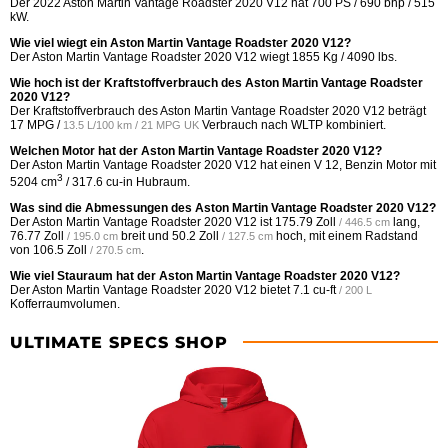
Der 2022 Aston Martin Vantage Roadster 2020 V12 hat 700 PS / 690 bhp / 515
kW.
Wie viel wiegt ein Aston Martin Vantage Roadster 2020 V12?
Der Aston Martin Vantage Roadster 2020 V12 wiegt 1855 Kg / 4090 lbs.
Wie hoch ist der Kraftstoffverbrauch des Aston Martin Vantage Roadster
2020 V12?
Der Kraftstoffverbrauch des Aston Martin Vantage Roadster 2020 V12 beträgt
17 MPG /
Verbrauch nach WLTP kombiniert.
13.5 L/100 km / 21 MPG UK
Welchen Motor hat der Aston Martin Vantage Roadster 2020 V12?
Der Aston Martin Vantage Roadster 2020 V12 hat einen V 12, Benzin Motor mit
3
5204 cm
/ 317.6 cu-in Hubraum.
Was sind die Abmessungen des Aston Martin Vantage Roadster 2020 V12?
Der Aston Martin Vantage Roadster 2020 V12 ist
175.79 Zoll
lang,
/ 446.5 cm
76.77 Zoll
breit und
50.2 Zoll
hoch, mit einem Radstand
/ 195.0 cm
/ 127.5 cm
von
106.5 Zoll
.
/ 270.5 cm
Wie viel Stauraum hat der Aston Martin Vantage Roadster 2020 V12?
Der Aston Martin Vantage Roadster 2020 V12 bietet
7.1 cu-ft
/ 200 L
Kofferraumvolumen.
ULTIMATE SPECS SHOP