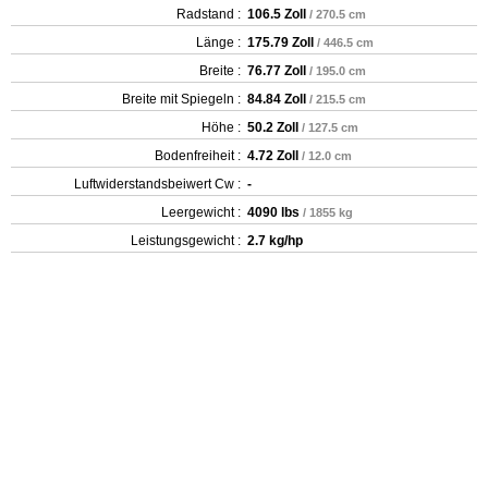
Radstand :
106.5 Zoll
/ 270.5 cm
Länge :
175.79 Zoll
/ 446.5 cm
Breite :
76.77 Zoll
/ 195.0 cm
Breite mit Spiegeln :
84.84 Zoll
/ 215.5 cm
Höhe :
50.2 Zoll
/ 127.5 cm
Bodenfreiheit :
4.72 Zoll
/ 12.0 cm
Luftwiderstandsbeiwert Cw :
-
Leergewicht‎ :
4090 lbs
/ 1855 kg
Leistungsgewicht :
2.7 kg/hp