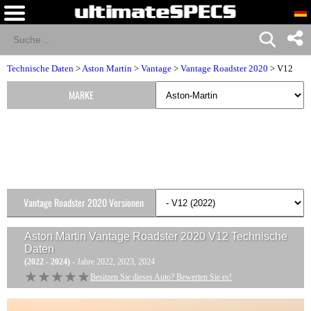
Technische Daten
>
Aston Martin
>
Vantage
>
Vantage Roadster 2020
> V12
MARKE
Vantage Roadster 2020 Versionen
Aston Martin Vantage Roadster 2020 V12
Technische
Daten
(2022 - 2024)
- Jahre 2022, 2023, 2024
★★★★★
★★★★★
Besitzen Sie dieses Auto? Bewerten Sie es!