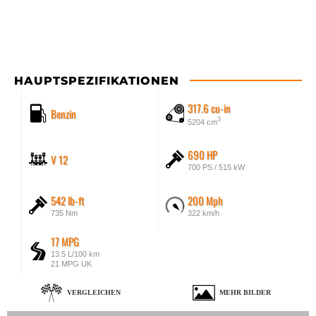
HAUPTSPEZIFIKATIONEN
317.6 cu-in
Benzin
3
5204 cm
690 HP
V 12
700 PS / 515 kW
542 lb-ft
200 Mph
735 Nm
322 km/h
17 MPG
13.5 L/100 km
21 MPG UK
VERGLEICHEN
MEHR BILDER