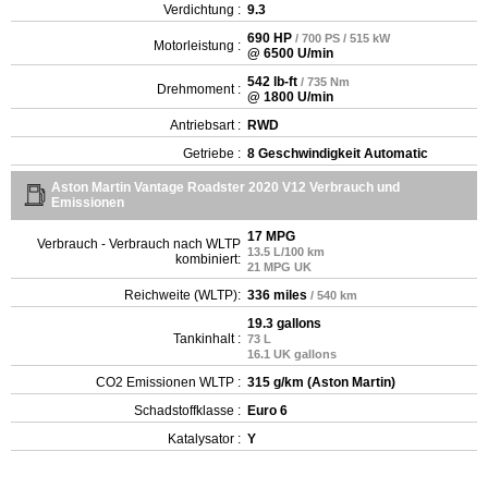
Verdichtung :
9.3
690 HP
/ 700 PS / 515 kW
Motorleistung :
@ 6500 U/min
542 lb-ft
/ 735 Nm
Drehmoment :
@ 1800 U/min
Antriebsart :
RWD
Getriebe :
8 Geschwindigkeit Automatic
Aston Martin Vantage Roadster 2020 V12 Verbrauch und
Emissionen
17 MPG
Verbrauch - Verbrauch nach WLTP
13.5 L/100 km
kombiniert:
21 MPG UK
Reichweite (WLTP):
336 miles
/ 540 km
19.3 gallons
Tankinhalt :
73 L
16.1 UK gallons
CO2 Emissionen WLTP :
315 g/km (Aston Martin)
Schadstoffklasse :
Euro 6
Katalysator :
Y