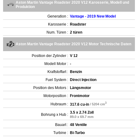
Aston Martin Vantage Roadster 2020 V12 Karosserie, Modell und
Produktion
Generation :
Vantage - 2019 New Model
Karosserie :
Roadster
Num. Türen :
2 türen
Aston Martin Vantage Roadster 2020 V12 Motor Technische Daten
Position der Zylinder :
V 12
Modell Motor :
-
Kraftstoffart :
Benzin
Fuel System :
Direct Injection
Position des Motors :
Längsmotor
Motorposition :
Frontmotor
3
Hubraum :
317.6 cu-in
/ 5204 cm
3.5 x 2.74 Zoll
Bohrung x Hub :
89.0 x 69.7 mm
Bauart :
48 Ventile
Turbine :
Bi-Turbo