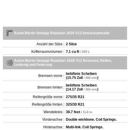
Aston Martin Vantage Roadster 2020 V12 Innenraummaße
Anzahl der Sitze :
2 Sitze
Kofferraumvolumen :
7.1 cu-ft
/ 200 L
Aston Martin Vantage Roadster 2020 V12 Bremsen, Reifen,
Lenkung und Federung
belüftete Scheiben
Bremsen vorne :
(
15.75 Zoll
)
/ 400 mm
belüftete Scheiben
Bremsen hinten :
(
14.17 Zoll
)
/ 360 mm
Reifengröße vorne :
275/35 R21
Reifengröße hinten :
325/30 R21
Wendekreis :
38.7 feet
/ 11.8 m
Vorderachse :
Double wishbone. Coil Springs.
Hinterachse :
Multi-link. Coil Springs.