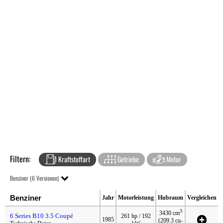
Filtern:
Kraftstoffart
Getriebe
Motor
Benziner (6 Versionen)
Benziner
Jahr
Motorleistung
Hubraum
Vergleichen
3
3430 cm
6 Series B10 3.5 Coupé
261 hp / 192
1985
(209.3 cu-