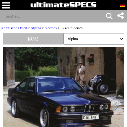
Technische Daten
>
Alpina
>
6 Series
> E24/1 6 Series
MARKE