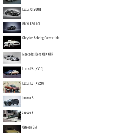
Lexus CT200H
BMW F80 LCI
Chrysler Sebring Convertible
Mercedes Benz CLK GTR
Lexus ES (XV10)
Lexus ES (XV20)
Jaecoo 8
Jaecoo 7
Citroen SM