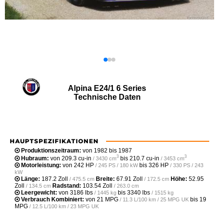
Alpina E24/1 6 Series
Technische Daten
HAUPTSPEZIFIKATIONEN
Produktionszeitraum:
von 1982 bis 1987
3
3
Hubraum:
von
209.3 cu-in
bis
210.7 cu-in
/ 3430 cm
/ 3453 cm
Motorleistung:
von
242 HP
bis
326 HP
/ 245 PS / 180 kW
/ 330 PS / 243
kW
Länge:
187.2 Zoll
Breite:
67.91 Zoll
Höhe:
52.95
/ 475.5 cm
/ 172.5 cm
Zoll
Radstand:
103.54 Zoll
/ 134.5 cm
/ 263.0 cm
Leergewicht‎:
von
3186 lbs
bis
3340 lbs
/ 1445 kg
/ 1515 kg
Verbrauch Kombiniert:
von
21 MPG
bis
19
/ 11.3 L/100 km / 25 MPG UK
MPG
/ 12.5 L/100 km / 23 MPG UK