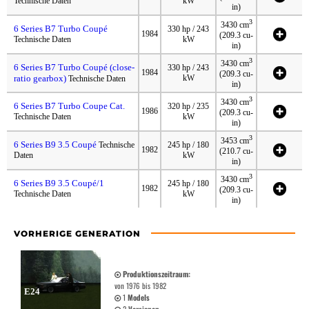
Technische Daten
kW
in)
3
3430 cm
6 Series B7 Turbo Coupé
330 hp / 243
1984
(209.3 cu-
Technische Daten
kW
in)
3
3430 cm
6 Series B7 Turbo Coupé (close-
330 hp / 243
1984
(209.3 cu-
ratio gearbox)
kW
Technische Daten
in)
3
3430 cm
6 Series B7 Turbo Coupe Cat.
320 hp / 235
1986
(209.3 cu-
Technische Daten
kW
in)
3
3453 cm
6 Series B9 3.5 Coupé
Technische
245 hp / 180
1982
(210.7 cu-
Daten
kW
in)
3
3430 cm
6 Series B9 3.5 Coupé/1
245 hp / 180
1982
(209.3 cu-
Technische Daten
kW
in)
VORHERIGE GENERATION
Produktionszeitraum:
von 1976 bis 1982
E24
1
Models