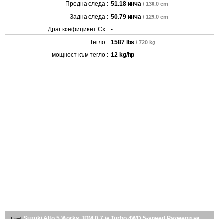
Предна следа :
51.18 инча
/ 130.0 cm
Задна следа :
50.79 инча
/ 129.0 cm
Драг коефициент Cx :
-
Тегло :
1587 lbs
/ 720 kg
мощност към тегло :
12 kg/hp
Suzuki Alto 5 Works JDM 0.7 ie Turbo 4WD 5-speed Размери на