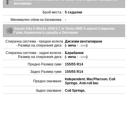
интериора
Брой места :
5 седалки
Минимален обем на багажника :
-
Suzuki Alto 5 Works JDM 0.7 ie Turbo 4WD 5-speed Спирачки,
Гуми, Кормилната уредба и Окачване
Спирачна система - предни колела
Дискови вентилирани
- Размер на спирачния диск :
(
- инча
)
/ - mm
Спирачна система - задни колела -
Барабанни
Размер на спирачния диск :
(
- инча
)
/ - mm
Предно Размер гуми :
155/55 R14
Задно Размер гуми :
155/55 R14
Independent. MacPherson. Coil
Предно окачване :
Springs. Anti-roll bar.
Задно окачване :
Coil Springs.