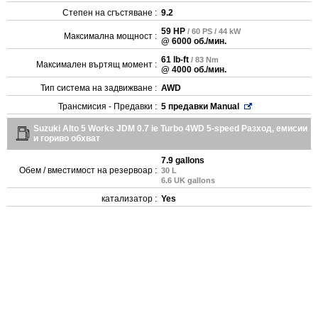
Степен на сгъстяване :
9.2
59 HP
/ 60 PS / 44 kW
Максимална мощност :
@ 6000 об./мин.
61 lb-ft
/ 83 Nm
Максимален въртящ момент :
@ 4000 об./мин.
Тип система на задвижване :
AWD
Трансмисия - Предавки :
5 предавки Manual
Suzuki Alto 5 Works JDM 0.7 ie Turbo 4WD 5-speed Разход, емисии
и гориво обхват
7.9 gallons
Обем / вместимост на резервоар :
30 L
6.6 UK gallons
катализатор :
Yes