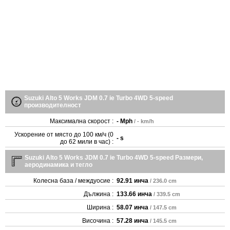
Suzuki Alto 5 Works JDM 0.7 ie Turbo 4WD 5-speed
производителност
Максимална скорост :
- Mph
/ - km/h
Ускорение от място до 100 км/ч (0
- s
до 62 мили в час) :
Suzuki Alto 5 Works JDM 0.7 ie Turbo 4WD 5-speed Размери,
аеродинамика и тегло
Колесна база / междуосие :
92.91 инча
/ 236.0 cm
Дължина :
133.66 инча
/ 339.5 cm
Ширина :
58.07 инча
/ 147.5 cm
Височина :
57.28 инча
/ 145.5 cm