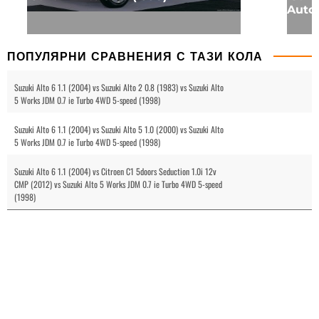
Autom
ПОПУЛЯРНИ СРАВНЕНИЯ С ТАЗИ КОЛА
Suzuki Alto 6 1.1 (2004) vs Suzuki Alto 2 0.8 (1983) vs Suzuki Alto
5 Works JDM 0.7 ie Turbo 4WD 5-speed (1998)
Suzuki Alto 6 1.1 (2004) vs Suzuki Alto 5 1.0 (2000) vs Suzuki Alto
5 Works JDM 0.7 ie Turbo 4WD 5-speed (1998)
Suzuki Alto 6 1.1 (2004) vs Citroen C1 5doors Seduction 1.0i 12v
CMP (2012) vs Suzuki Alto 5 Works JDM 0.7 ie Turbo 4WD 5-speed
(1998)