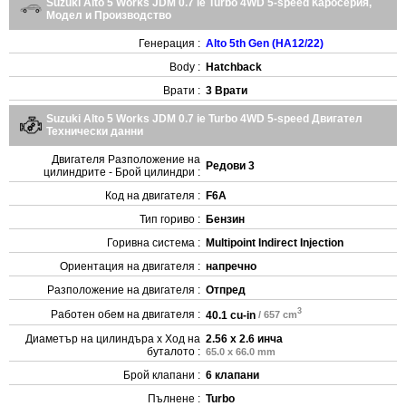
Suzuki Alto 5 Works JDM 0.7 ie Turbo 4WD 5-speed Каросерия,
Модел и Производство
Генерация :
Alto 5th Gen (HA12/22)
Body :
Hatchback
Врати :
3 Врати
Suzuki Alto 5 Works JDM 0.7 ie Turbo 4WD 5-speed Двигател
Технически данни
Двигателя Разположение на
Редови 3
цилиндрите - Брой цилиндри :
Код на двигателя :
F6A
Тип гориво :
Бензин
Горивна система :
Multipoint Indirect Injection
Ориентация на двигателя :
напречно
Разположение на двигателя :
Отпред
3
Работен обем на двигателя :
40.1 cu-in
/ 657 cm
Диаметър на цилиндъра x Ход на
2.56 x 2.6 инча
буталото :
65.0 x 66.0 mm
Брой клапани :
6 клапани
Пълнене :
Turbo