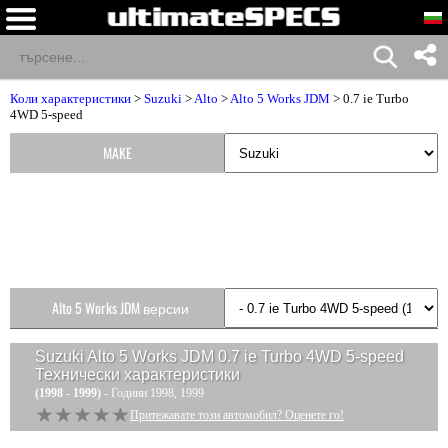
Коли характеристики
>
Suzuki
>
Alto
>
Alto 5 Works JDM
> 0.7 ie Turbo
4WD 5-speed
MAKE
Alto 5 Works JDM версии
Suzuki Alto 5 Works JDM 0.7 ie Turbo 4WD 5-speed
Технически характеристики
(1998 - 1999)
- Години 1998, 1999
★★★★★
★★★★★
Притежавате този автомобил? Оценете го!