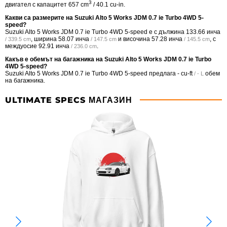
3
двигател с капацитет 657 cm
/ 40.1 cu-in.
Какви са размерите на Suzuki Alto 5 Works JDM 0.7 ie Turbo 4WD 5-
speed?
Suzuki Alto 5 Works JDM 0.7 ie Turbo 4WD 5-speed е с дължина
133.66 инча
, ширина
58.07 инча
и височина
57.28 инча
, с
/ 339.5 cm
/ 147.5 cm
/ 145.5 cm
междуосие
92.91 инча
.
/ 236.0 cm
Какъв е обемът на багажника на Suzuki Alto 5 Works JDM 0.7 ie Turbo
4WD 5-speed?
Suzuki Alto 5 Works JDM 0.7 ie Turbo 4WD 5-speed предлага
- cu-ft
обем
/ - L
на багажника.
ULTIMATE SPECS МАГАЗИН