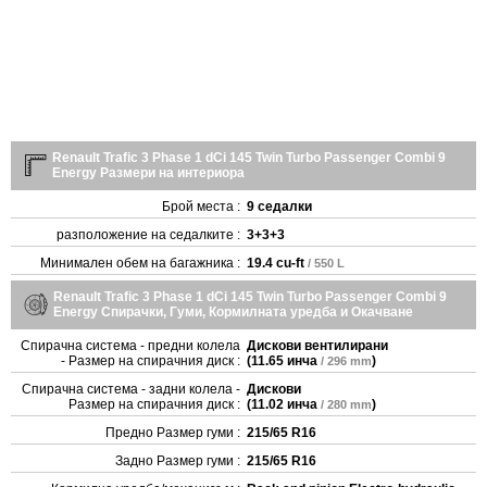
Renault Trafic 3 Phase 1 dCi 145 Twin Turbo Passenger Combi 9
Energy Размери на интериора
Брой места :
9 седалки
разположение на седалките :
3+3+3
Минимален обем на багажника :
19.4 cu-ft
/ 550 L
Renault Trafic 3 Phase 1 dCi 145 Twin Turbo Passenger Combi 9
Energy Спирачки, Гуми, Кормилната уредба и Окачване
Спирачна система - предни колела
Дискови вентилирани
- Размер на спирачния диск :
(
11.65 инча
)
/ 296 mm
Спирачна система - задни колела -
Дискови
Размер на спирачния диск :
(
11.02 инча
)
/ 280 mm
Предно Размер гуми :
215/65 R16
Задно Размер гуми :
215/65 R16