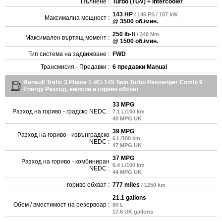
Пълнене :
Turbo (TGV) + Intercooler
143 HP
/ 145 PS / 107 kW
Максимална мощност :
@ 3500 об./мин.
250 lb-ft
/ 340 Nm
Максимален въртящ момент :
@ 1500 об./мин.
Тип система на задвижване :
FWD
Трансмисия - Предавки :
6 предавки Manual
Renault Trafic 3 Phase 1 dCi 145 Twin Turbo Passenger Combi 9
Energy Разход, емисии и гориво обхват
33 MPG
Разход на гориво - градско NEDC :
7.1 L/100 km
40 MPG UK
39 MPG
Разход на гориво - извънградско
6 L/100 km
NEDC :
47 MPG UK
37 MPG
Разход на гориво - комбиниран
6.4 L/100 km
NEDC :
44 MPG UK
гориво обхват :
777 miles
/ 1250 km
21.1 gallons
Обем / вместимост на резервоар :
80 L
17.6 UK gallons