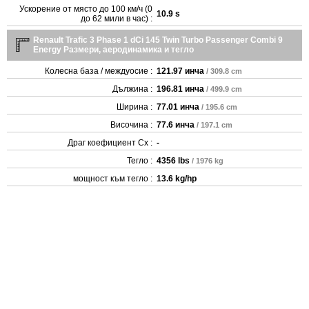
Ускорение от място до 100 км/ч (0
10.9 s
до 62 мили в час) :
Renault Trafic 3 Phase 1 dCi 145 Twin Turbo Passenger Combi 9
Energy Размери, аеродинамика и тегло
Колесна база / междуосие :
121.97 инча
/ 309.8 cm
Дължина :
196.81 инча
/ 499.9 cm
Ширина :
77.01 инча
/ 195.6 cm
Височина :
77.6 инча
/ 197.1 cm
Драг коефициент Cx :
-
Тегло :
4356 lbs
/ 1976 kg
мощност към тегло :
13.6 kg/hp