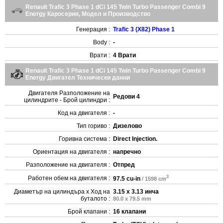
Renault Trafic 3 Phase 1 dCi 145 Twin Turbo Passenger Combi 9
Energy Каросерия, Модел и Производство
Генерация :
Trafic 3 (X82) Phase 1
Body :
-
Врати :
4 Врати
Renault Trafic 3 Phase 1 dCi 145 Twin Turbo Passenger Combi 9
Energy Двигател Технически данни
Двигателя Разположение на
Редови 4
цилиндрите - Брой цилиндри :
Код на двигателя :
-
Тип гориво :
Дизелово
Горивна система :
Direct Injection.
Ориентация на двигателя :
напречно
Разположение на двигателя :
Отпред
3
Работен обем на двигателя :
97.5 cu-in
/ 1598 cm
Диаметър на цилиндъра x Ход на
3.15 x 3.13 инча
буталото :
80.0 x 79.5 mm
Брой клапани :
16 клапани