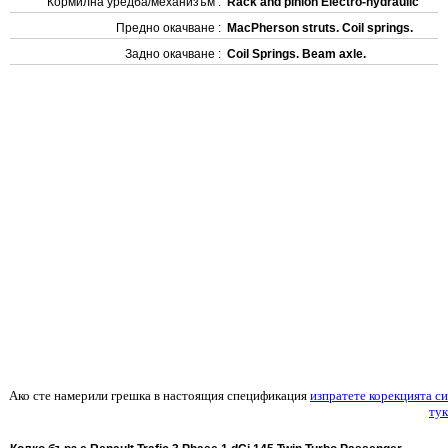
Кормилна уредба/механизъм :
Rack and pinion Electro-hydraulic
Предно окачване :
MacPherson struts. Coil springs.
Задно окачване :
Coil Springs. Beam axle.
Ако сте намерили грешка в настоящия спецификация
изпратете корекцията си
тук