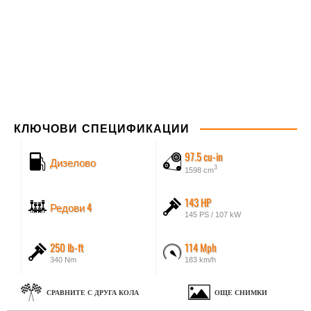
КЛЮЧОВИ СПЕЦИФИКАЦИИ
97.5 cu-in
Дизелово
3
1598 cm
143 HP
Редови 4
145 PS / 107 kW
250 lb-ft
114 Mph
340 Nm
183 km/h
СРАВНИТЕ С ДРУГА КОЛА
ОЩЕ СНИМКИ