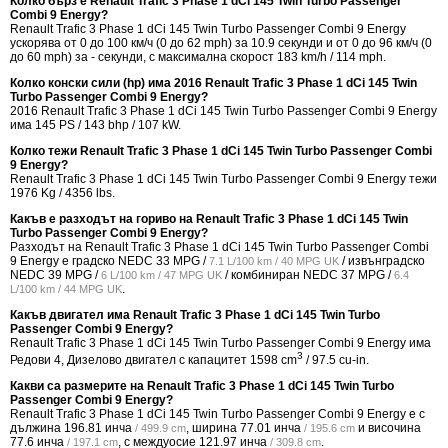
Колко бърз е Renault Trafic 3 Phase 1 dCi 145 Twin Turbo Passenger
Combi 9 Energy?
Renault Trafic 3 Phase 1 dCi 145 Twin Turbo Passenger Combi 9 Energy
ускорява от 0 до 100 км/ч (0 до 62 mph) за 10.9 секунди и от 0 до 96 км/ч (0
до 60 mph) за - секунди, с максимална скорост 183 km/h / 114 mph.
Колко конски сили (hp) има 2016 Renault Trafic 3 Phase 1 dCi 145 Twin
Turbo Passenger Combi 9 Energy?
2016 Renault Trafic 3 Phase 1 dCi 145 Twin Turbo Passenger Combi 9 Energy
има 145 PS / 143 bhp / 107 kW.
Колко тежи Renault Trafic 3 Phase 1 dCi 145 Twin Turbo Passenger Combi
9 Energy?
Renault Trafic 3 Phase 1 dCi 145 Twin Turbo Passenger Combi 9 Energy тежи
1976 Kg / 4356 lbs.
Какъв е разходът на гориво на Renault Trafic 3 Phase 1 dCi 145 Twin
Turbo Passenger Combi 9 Energy?
Разходът на Renault Trafic 3 Phase 1 dCi 145 Twin Turbo Passenger Combi
9 Energy е градско NEDC
33 MPG /
/ извънградско
7.1 L/100 km / 40 MPG UK
NEDC
39 MPG /
/ комбиниран NEDC
37 MPG /
6 L/100 km / 47 MPG UK
6.4
.
L/100 km / 44 MPG UK
Какъв двигател има Renault Trafic 3 Phase 1 dCi 145 Twin Turbo
Passenger Combi 9 Energy?
Renault Trafic 3 Phase 1 dCi 145 Twin Turbo Passenger Combi 9 Energy има
3
Редови 4, Дизелово двигател с капацитет 1598 cm
/ 97.5 cu-in.
Какви са размерите на Renault Trafic 3 Phase 1 dCi 145 Twin Turbo
Passenger Combi 9 Energy?
Renault Trafic 3 Phase 1 dCi 145 Twin Turbo Passenger Combi 9 Energy е с
дължина
196.81 инча
, ширина
77.01 инча
и височина
/ 499.9 cm
/ 195.6 cm
77.6 инча
, с междуосие
121.97 инча
.
/ 197.1 cm
/ 309.8 cm