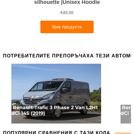
ПОТРЕБИТЕЛИТЕ ПРЕПОРЪЧАХА ТЕЗИ АВТОМ
Renault Trafic 3 Phase 2 Van L2H1
Rena
dCi 145 (2019)
dCi 1
ПОПУЛЯРНИ СРАВНЕНИЯ С ТАЗИ КОЛА