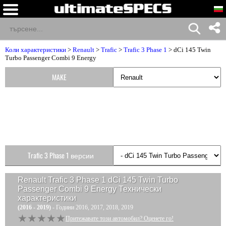
Коли характеристики
>
Renault
>
Trafic
>
Trafic 3 Phase 1
> dCi 145 Twin
Turbo Passenger Combi 9 Energy
MAKE
Trafic 3 Phase 1 версии
Renault Trafic 3 Phase 1 dCi 145 Twin Turbo
Passenger Combi 9 Energy
Технически
характеристики
(2016 - 2019)
- Години 2016, 2017, 2018, 2019
★★★★★
★★★★★
Притежавате този автомобил? Оценете го!