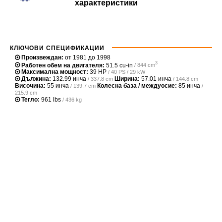
характеристики
КЛЮЧОВИ СПЕЦИФИКАЦИИ
Произвеждан:
от 1981 до 1998
3
Работен обем на двигателя:
51.5 cu-in
/ 844 cm
Максимална мощност:
39 HP
/ 40 PS / 29 kW
Дължина:
132.99 инча
Ширина:
57.01 инча
/ 337.8 cm
/ 144.8 cm
Височина:
55 инча
Колесна база / междуосие:
85 инча
/ 139.7 cm
/
215.9 cm
Тегло:
961 lbs
/ 436 kg