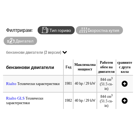
Филтрирам:
Тип гориво
Cкоростна кутия
Двигател
бензинови двигатели (2 версии)
Работен
сравните
Максимална
бензинови двигатели
Год
обем на
с друга
мощност
двигателя
кола
3
844 cm
Rialto
1981
40 hp / 29 kW
Технически характеристики
(51.5 cu-
in)
3
844 cm
Rialto GLS
Технически
1982
40 hp / 29 kW
(51.5 cu-
характеристики
in)