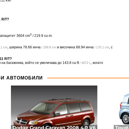
211 kW.
 R/T?
3
 капацитет 3604 cm
/ 219.9 cu-in.
, ширина
78.66 инча
и височина
68.94 инча
, с
5.1 cm
/ 199.8 cm
/ 175.1 cm
11 R/T?
 на багажника, който се увеличава до
143.8 cu-ft
, когато
/ 4072 L
ЗИ АВТОМОБИЛИ
Dodge Grand Caravan 2008 4.0 V6
Toyot