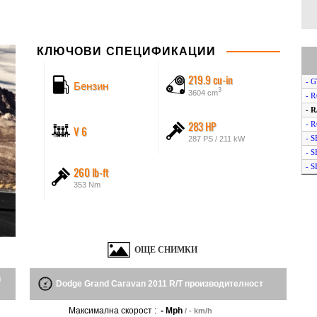
КЛЮЧОВИ СПЕЦИФИКАЦИИ
219.9 cu-in
Бензин
- G
3
3604 cm
- R
- R
283 HP
- R
V 6
- S
287 PS / 211 kW
- S
- S
260 lb-ft
- S
353 Nm
- S
ОЩЕ СНИМКИ
и
Dodge Grand Caravan 2011 R/T производителност
Максимална скорост :
- Mph
/ - km/h