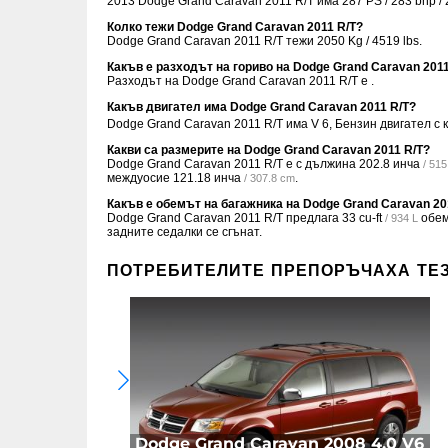
2013 Dodge Grand Caravan 2011 R/T има 287 PS / 283 bhp / 
Колко тежи Dodge Grand Caravan 2011 R/T?
Dodge Grand Caravan 2011 R/T тежи 2050 Kg / 4519 lbs.
Какъв е разходът на гориво на Dodge Grand Caravan 2011
Разходът на Dodge Grand Caravan 2011 R/T е .
Какъв двигател има Dodge Grand Caravan 2011 R/T?
Dodge Grand Caravan 2011 R/T има V 6, Бензин двигател с
Какви са размерите на Dodge Grand Caravan 2011 R/T?
Dodge Grand Caravan 2011 R/T е с дължина
202.8 инча
/ 51
междуосие
121.18 инча
.
/ 307.8 cm
Какъв е обемът на багажника на Dodge Grand Caravan 20
Dodge Grand Caravan 2011 R/T предлага
33 cu-ft
обем
/ 934 L
задните седалки се сгънат.
ПОТРЕБИТЕЛИТЕ ПРЕПОРЪЧАХА ТЕ
Dodge Grand Caravan 2008 4.0 V6