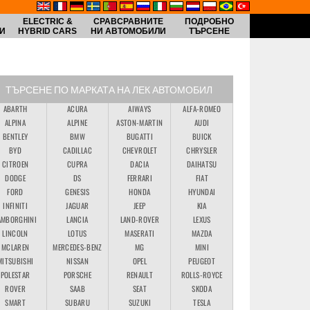
ELECTRIC &
СРАВСРАВНИТЕ
ПОДРОБНО
И
HYBRID CARS
НИ АВТОМОБИЛИ
ТЪРСЕНЕ
ТЪРСЕНЕ ПО МАРКАТА НА ЛЕК АВТОМОБИЛ
ABARTH
ACURA
AIWAYS
ALFA-ROMEO
ALPINA
ALPINE
ASTON-MARTIN
AUDI
BENTLEY
BMW
BUGATTI
BUICK
BYD
CADILLAC
CHEVROLET
CHRYSLER
CITROEN
CUPRA
DACIA
DAIHATSU
DODGE
DS
FERRARI
FIAT
FORD
GENESIS
HONDA
HYUNDAI
INFINITI
JAGUAR
JEEP
KIA
AMBORGHINI
LANCIA
LAND-ROVER
LEXUS
LINCOLN
LOTUS
MASERATI
MAZDA
MCLAREN
MERCEDES-BENZ
MG
MINI
MITSUBISHI
NISSAN
OPEL
PEUGEOT
POLESTAR
PORSCHE
RENAULT
ROLLS-ROYCE
ROVER
SAAB
SEAT
SKODA
SMART
SUBARU
SUZUKI
TESLA