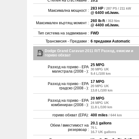
Степен на сгъстяване :
10.2
283 HP
/ 287 PS / 211 kW
Максимална мощност :
@ 6400 об./мин.
260 lb-ft
/ 353 Nm
Максимален въртящ момент :
@ 4400 об./мин.
Тип система на задвижване :
FWD
Трансмисия - Предавки :
6 предавки Automatic
Dodge Grand Caravan 2011 R/T Разход, емисии и
гориво обхват
25 MPG
Разход на гориво - EPA
30 MPG UK
магистрала (2008 - ):
9.4 L/100 km
17 MPG
Разход на гориво - EPA
20 MPG UK
градско (2008 - ):
13.8 L/100 km
20 MPG
Разход на гориво - EPA
24 MPG UK
комбиниран (2008 - ):
11.8 L/100 km
гориво обхват (EPA):
400 miles
/ 644 km
20.1 gallons
Обем / вместимост на
76 L
резервоар :
16.7 UK gallons