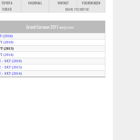
TOYOTA
VAUXHALL
VINFAST
VOLKSWAGEN
VOLVO
ВИЖ ПОВЕЧЕ
Grand Caravan 2011 версии
T (2016)
/T (2010)
/T (2013)
/T (2014)
E - SXT (2010)
E - SXT (2013)
E - SXT (2014)
XT 30th Anniversary (2013)
XT Blacktop (2014)