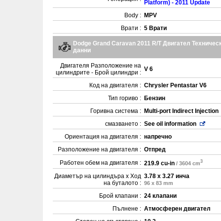
Platform) - 2011 Update
Body :
MPV
Врати :
5 Врати
Dodge Grand Caravan 2011 R/T Двигател Техничес
данни
Двигателя Разположение на
V 6
цилиндрите - Брой цилиндри :
Код на двигателя :
Chrysler Pentastar V6
Тип гориво :
Бензин
Горивна система :
Multi-port Indirect Injection
смазването :
See oil information
Ориентация на двигателя :
напречно
Разположение на двигателя :
Отпред
3
Работен обем на двигателя :
219.9 cu-in
/ 3604 cm
Диаметър на цилиндъра x Ход
3.78 x 3.27 инча
на буталото :
96 x 83 mm
Брой клапани :
24 клапани
Пълнене :
Атмосферен двигател