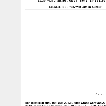
Екологичен стандарт :
Ulev II - Tier 2 - Bin 5 / Euro
катализатор :
Yes, with Lamda-Sensor
Ако сте
Колко конски сили (hp) има 2013 Dodge Grand Caravan 20