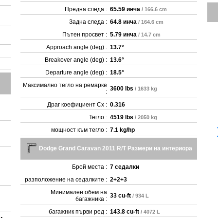
Предна следа :
65.59 инча
/ 166.6 cm
Задна следа :
64.8 инча
/ 164.6 cm
Пътен просвет :
5.79 инча
/ 14.7 cm
Approach angle (deg) :
13.7°
Breakover angle (deg) :
13.6°
Departure angle (deg) :
18.5°
Максимално тегло на ремарке
3600 lbs
/ 1633 kg
:
Драг коефициент Cx :
0.316
Тегло :
4519 lbs
/ 2050 kg
мощност към тегло :
7.1 kg/hp
Dodge Grand Caravan 2011 R/T Размери на интериора
Брой места :
7 седалки
разположение на седалките :
2+2+3
Минимален обем на
33 cu-ft
/ 934 L
багажника :
багажник първи ред :
143.8 cu-ft
/ 4072 L