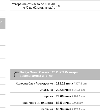
Ускорение от място до 100 км/
- s
ч (0 до 62 мили в час) :
ки
Dodge Grand Caravan 2011 R/T Размери,
аеродинамика и тегло
Колесна база / междуосие :
121.18 инча
/ 307.8 cm
Дължина :
202.8 инча
/ 515.1 cm
Ширина :
78.66 инча
/ 199.8 cm
ширина с огледалата :
88.5 инча
/ 224.8 cm
Височина :
68.94 инча
/ 175.1 cm