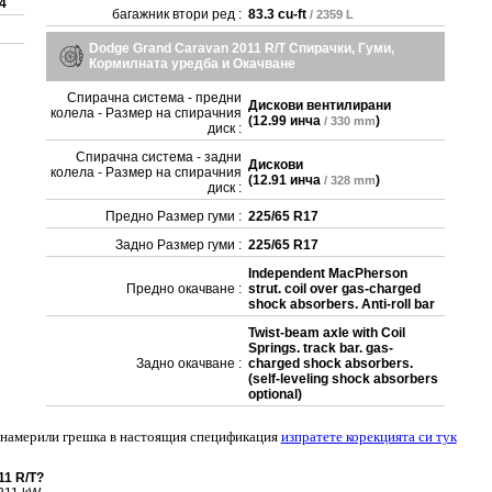
 4
багажник втори ред :
83.3 cu-ft
/ 2359 L
Dodge Grand Caravan 2011 R/T Спирачки, Гуми,
Кормилната уредба и Окачване
Спирачна система - предни
Дискови вентилирани
колела - Размер на спирачния
(
12.99 инча
)
/ 330 mm
диск :
Спирачна система - задни
Дискови
колела - Размер на спирачния
(
12.91 инча
)
/ 328 mm
диск :
Предно Размер гуми :
225/65 R17
Задно Размер гуми :
225/65 R17
Independent MacPherson
Предно окачване :
strut. coil over gas-charged
shock absorbers. Anti-roll bar
Twist-beam axle with Coil
Springs. track bar. gas-
Задно окачване :
charged shock absorbers.
(self-leveling shock absorbers
optional)
 намерили грешка в настоящия спецификация
изпратете корекцията си тук
11 R/T?