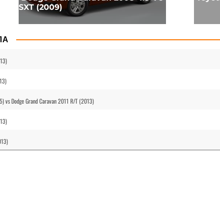
SXT (2009)
ЛА
013)
13)
85) vs Dodge Grand Caravan 2011 R/T (2013)
013)
013)