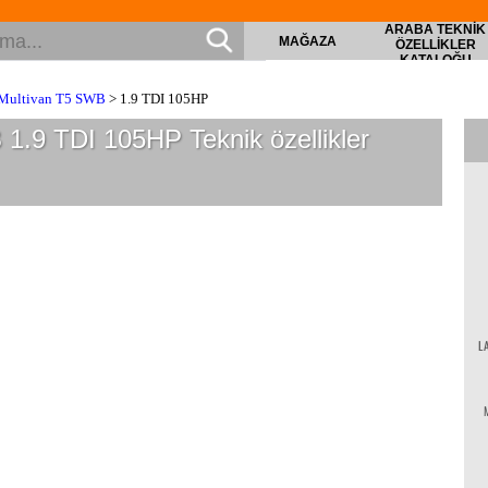
ARABA TEKNIK
MAĞAZA
ÖZELLIKLER
KATALOĞU
Multivan T5 SWB
> 1.9 TDI 105HP
 1.9 TDI 105HP
Teknik özellikler
L