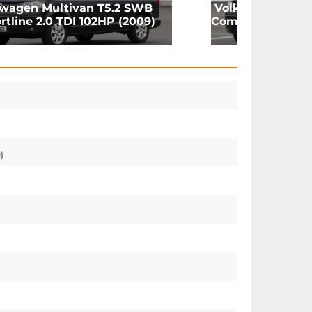
wagen Multivan T5.2 SWB
Volkswagen Mul
tline 2.0 TDI 102HP (2009)
Comfortline 2.0 (
)