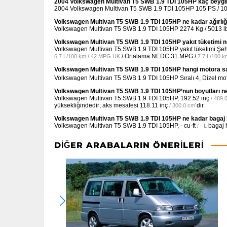
2004 Volkswagen Multivan T5 SWB 1.9 TDI 105HP kaç beygir
2004 Volkswagen Multivan T5 SWB 1.9 TDI 105HP 105 PS / 104 
Volkswagen Multivan T5 SWB 1.9 TDI 105HP ne kadar ağırlı
Volkswagen Multivan T5 SWB 1.9 TDI 105HP 2274 Kg / 5013 lbs
Volkswagen Multivan T5 SWB 1.9 TDI 105HP yakıt tüketimi n
Volkswagen Multivan T5 SWB 1.9 TDI 105HP yakıt tüketimi Şe
/ Ortalama NEDC
31 MPG /
6.7 L/100 km / 42 MPG UK
7.7 L/100 
Volkswagen Multivan T5 SWB 1.9 TDI 105HP hangi motora s
Volkswagen Multivan T5 SWB 1.9 TDI 105HP Sıralı 4, Dizel m
Volkswagen Multivan T5 SWB 1.9 TDI 105HP’nun boyutları ne
Volkswagen Multivan T5 SWB 1.9 TDI 105HP,
192.52 inç
/ 489.
yüksekliğindedir; aks mesafesi
118.11 inç
’dir.
/ 300.0 cm
Volkswagen Multivan T5 SWB 1.9 TDI 105HP ne kadar bagaj 
Volkswagen Multivan T5 SWB 1.9 TDI 105HP,
- cu-ft
bagaj 
/ - L
DIĞER ARABALARIN ÖNERILERI