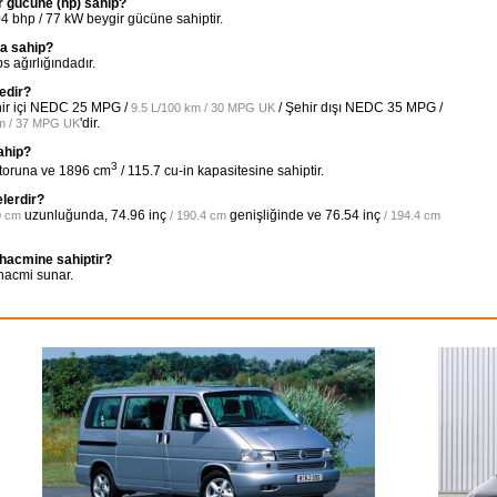
 gücüne (hp) sahip?
bhp / 77 kW beygir gücüne sahiptir.
ğa sahip?
 ağırlığındadır.
edir?
hir içi NEDC
25 MPG /
/ Şehir dışı NEDC
35 MPG /
9.5 L/100 km / 30 MPG UK
'dir.
km / 37 MPG UK
ahip?
3
otoruna ve 1896 cm
/ 115.7 cu-in kapasitesine sahiptir.
lerdir?
uzunluğunda,
74.96 inç
genişliğinde ve
76.54 inç
0 cm
/ 190.4 cm
/ 194.4 cm
hacmine sahiptir?
hacmi sunar.