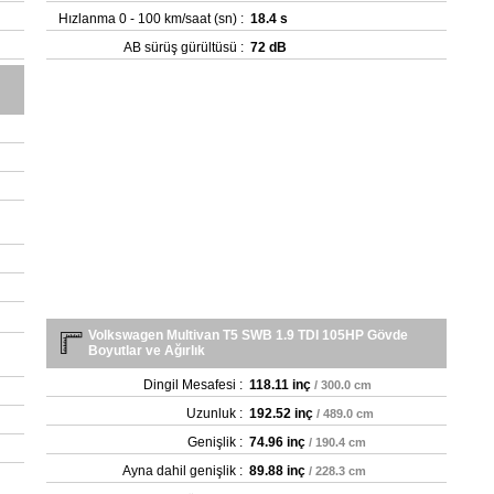
- 
Hızlanma 0 - 100 km/saat (sn) :
18.4 s
- 2
AB sürüş gürültüsü :
72 dB
- 3
- 3
- 
- 3
Volkswagen Multivan T5 SWB 1.9 TDI 105HP Gövde
Boyutlar ve Ağırlık
Dingil Mesafesi :
118.11 inç
/ 300.0 cm
Uzunluk :
192.52 inç
/ 489.0 cm
Genişlik :
74.96 inç
/ 190.4 cm
Ayna dahil genişlik :
89.88 inç
/ 228.3 cm