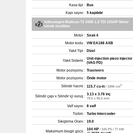
Kasa tipi :
Bus
Kapı sayısı :
5 kapılıdır
Volkswagen Multivan T5 SWB 1.9 TDI 105HP Motor
teknik özellikler
Motor :
Sıralı 4
Motor kodu :
VW EA188 AXB
Yakıt Tipi :
Dizel
Unit-injection piezo injector
Yakıt Sistemi :
(VAG PD)
Motor pozisyonu :
Trasnvers
Motor pozisyonu :
Önde motor
3
Silindir hacmi :
115.7 cu-in
/ 1896 cm
3.13 x 3.76 inç
Silindir çapı x Silindir içi vuruş :
79.5 x 95.5 mm
Valf sayısı :
8 valf
Türbin :
Turbo Intercooler
Sıkıştırma Oranı :
19.0
104 HP
/ 105 PS / 77 kW
Maksimum beygir gücü :