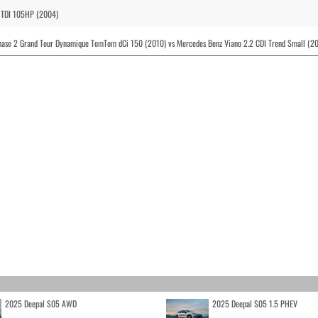
9 TDI 105HP (2004)
hase 2 Grand Tour Dynamique TomTom dCi 150 (2010) vs Mercedes Benz Viano 2.2 CDI Trend Small (2
2025 Deepal S05 AWD
2025 Deepal S05 1.5 PHEV