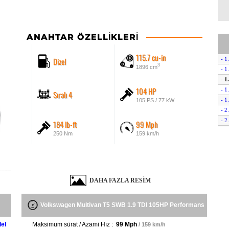
ANAHTAR ÖZELLIKLERI
115.7 cu-in
Dizel
- 1
3
1896 cm
- 1
- 1
104 HP
- 1
Sıralı 4
- 1
105 PS / 77 kW
- 2
- 2
184 lb-ft
99 Mph
- 2
250 Nm
159 km/h
- 
- 2
- 2
- 
DAHA FAZLA RESIM
- 2
- 2
- 
Volkswagen Multivan T5 SWB 1.9 TDI 105HP Performans
- 2
- 2
el
Maksimum sürat / Azami Hız :
99 Mph
/ 159 km/h