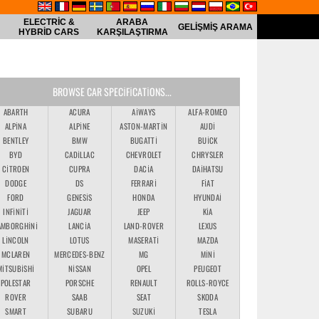
ELECTRIC &
ARABA
GELIŞMIŞ ARAMA
HYBRID CARS
KARŞILAŞTIRMA
BROWSE CAR SPECIFICATIONS...
ABARTH
ACURA
AIWAYS
ALFA-ROMEO
ALPINA
ALPINE
ASTON-MARTIN
AUDI
BENTLEY
BMW
BUGATTI
BUICK
BYD
CADILLAC
CHEVROLET
CHRYSLER
CITROEN
CUPRA
DACIA
DAIHATSU
DODGE
DS
FERRARI
FIAT
FORD
GENESIS
HONDA
HYUNDAI
INFINITI
JAGUAR
JEEP
KIA
AMBORGHINI
LANCIA
LAND-ROVER
LEXUS
LINCOLN
LOTUS
MASERATI
MAZDA
MCLAREN
MERCEDES-BENZ
MG
MINI
MITSUBISHI
NISSAN
OPEL
PEUGEOT
POLESTAR
PORSCHE
RENAULT
ROLLS-ROYCE
ROVER
SAAB
SEAT
SKODA
SMART
SUBARU
SUZUKI
TESLA