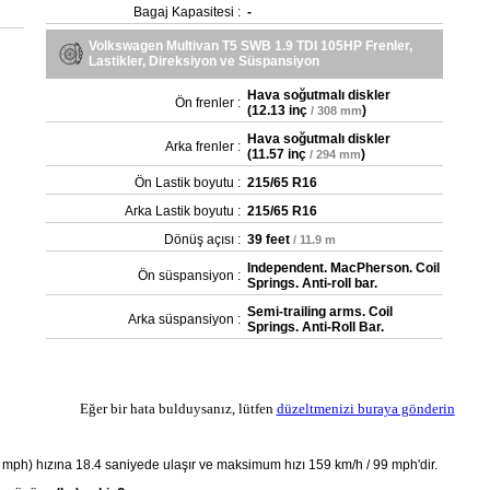
Bagaj Kapasitesi :
-
Volkswagen Multivan T5 SWB 1.9 TDI 105HP Frenler,
Lastikler, Direksiyon ve Süspansiyon
Hava soğutmalı diskler
Ön frenler :
(
12.13 inç
)
/ 308 mm
Hava soğutmalı diskler
Arka frenler :
(
11.57 inç
)
/ 294 mm
Ön Lastik boyutu :
215/65 R16
Arka Lastik boyutu :
215/65 R16
Dönüş açısı :
39 feet
/ 11.9 m
Independent. MacPherson. Coil
Ön süspansiyon :
Springs. Anti-roll bar.
Semi-trailing arms. Coil
Arka süspansiyon :
Springs. Anti-Roll Bar.
Eğer bir hata bulduysanız, lütfen
düzeltmenizi buraya gönderin
ph) hızına 18.4 saniyede ulaşır ve maksimum hızı 159 km/h / 99 mph'dir.