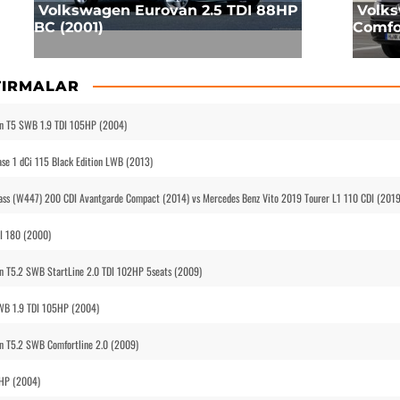
Volkswagen Eurovan 2.5 TDI 88HP
Volks
BC (2001)
Comfor
TIRMALAR
an T5 SWB 1.9 TDI 105HP (2004)
se 1 dCi 115 Black Edition LWB (2013)
ass (W447) 200 CDI Avantgarde Compact (2014) vs Mercedes Benz Vito 2019 Tourer L1 110 CDI (2019
DI 180 (2000)
n T5.2 SWB StartLine 2.0 TDI 102HP 5seats (2009)
SWB 1.9 TDI 105HP (2004)
n T5.2 SWB Comfortline 2.0 (2009)
5HP (2004)