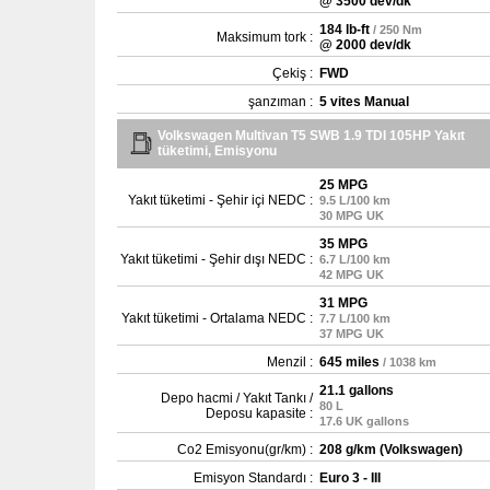
@ 3500 dev/dk
184 lb-ft
/ 250 Nm
Maksimum tork :
@ 2000 dev/dk
Çekiş :
FWD
şanzıman :
5 vites Manual
Volkswagen Multivan T5 SWB 1.9 TDI 105HP Yakıt
tüketimi, Emisyonu
25 MPG
Yakıt tüketimi - Şehir içi NEDC :
9.5 L/100 km
30 MPG UK
35 MPG
Yakıt tüketimi - Şehir dışı NEDC :
6.7 L/100 km
42 MPG UK
31 MPG
Yakıt tüketimi - Ortalama NEDC :
7.7 L/100 km
37 MPG UK
Menzil :
645 miles
/ 1038 km
21.1 gallons
Depo hacmi / Yakıt Tankı /
80 L
Deposu kapasite :
17.6 UK gallons
Co2 Emisyonu(gr/km) :
208 g/km (Volkswagen)
Emisyon Standardı :
Euro 3 - III