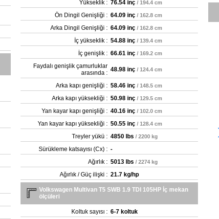
Yükseklik :
76.54 inç
/ 194.4 cm
Ön Dingil Genişliği :
64.09 inç
/ 162.8 cm
Arka Dingil Genişliği :
64.09 inç
/ 162.8 cm
İç yükseklik :
54.88 inç
/ 139.4 cm
İç genişlik :
66.61 inç
/ 169.2 cm
Faydalı genişlik çamurluklar
48.98 inç
/ 124.4 cm
arasında :
Arka kapı genişliği :
58.46 inç
/ 148.5 cm
Arka kapı yüksekliği :
50.98 inç
/ 129.5 cm
Yan kayar kapı genişliği :
40.16 inç
/ 102.0 cm
Yan kayar kapı yüksekliği :
50.55 inç
/ 128.4 cm
Treyler yükü :
4850 lbs
/ 2200 kg
Sürükleme katsayısı (Cx) :
-
Ağırlık :
5013 lbs
/ 2274 kg
Ağırlık / Güç ilişki :
21.7 kg/hp
Volkswagen Multivan T5 SWB 1.9 TDI 105HP İç mekan
ölçüleri
Koltuk sayısı :
6-7 koltuk