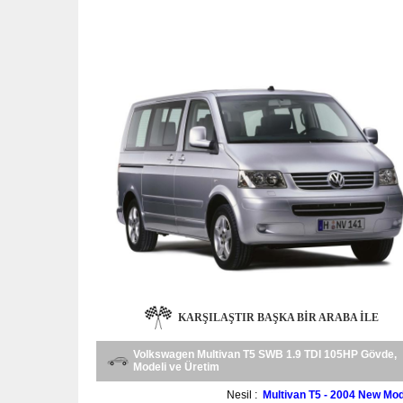
KARŞILAŞTIR BAŞKA BIR ARABA ILE
Volkswagen Multivan T5 SWB 1.9 TDI 105HP Gövde,
Modeli ve Üretim
Nesil :
Multivan T5 - 2004 New Mod