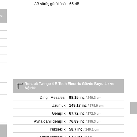
AB sürüş gürültüsü :
65 dB
ler
Renault Twingo 4 E-Tech Electric Gövde Boyutlar ve
Ağırlık
Dingil Mesafesi :
98.15 inç
/ 249.3 cm
Uzunluk :
149.17 inç
/ 378.9 cm
Genişlik :
67.72 inç
/ 172.0 cm
Ayna dahil genişlik :
76.89 inç
/ 195.3 cm
,
Yükseklik :
58.7 inç
/ 149.1 cm