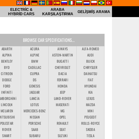
ELECTRIC &
ARABA
GELIŞMIŞ ARAMA
HYBRID CARS
KARŞILAŞTIRMA
BROWSE CAR SPECIFICATIONS...
ABARTH
ACURA
AIWAYS
ALFA-ROMEO
ALPINA
ALPINE
ASTON-MARTIN
AUDI
BENTLEY
BMW
BUGATTI
BUICK
BYD
CADILLAC
CHEVROLET
CHRYSLER
CITROEN
CUPRA
DACIA
DAIHATSU
DODGE
DS
FERRARI
FIAT
FORD
GENESIS
HONDA
HYUNDAI
INFINITI
JAGUAR
JEEP
KIA
AMBORGHINI
LANCIA
LAND-ROVER
LEXUS
LINCOLN
LOTUS
MASERATI
MAZDA
MCLAREN
MERCEDES-BENZ
MG
MINI
MITSUBISHI
NISSAN
OPEL
PEUGEOT
POLESTAR
PORSCHE
RENAULT
ROLLS-ROYCE
ROVER
SAAB
SEAT
SKODA
SMART
SUBARU
SUZUKI
TESLA