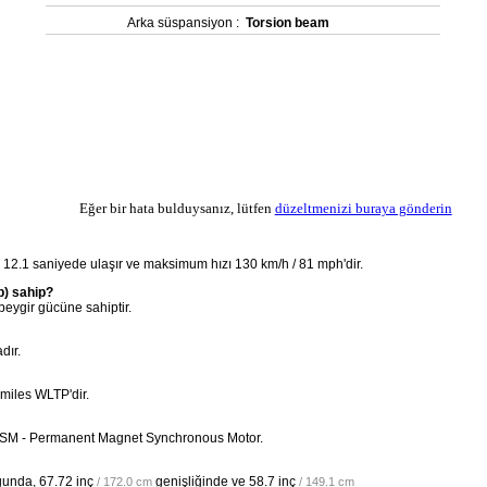
Arka süspansiyon :
Torsion beam
Eğer bir hata bulduysanız, lütfen
düzeltmenizi buraya gönderin
 12.1 saniyede ulaşır ve maksimum hızı 130 km/h / 81 mph'dir.
p) sahip?
eygir gücüne sahiptir.
dır.
 miles WLTP'dir.
r PSM - Permanent Magnet Synchronous Motor.
ğunda,
67.72 inç
genişliğinde ve
58.7 inç
/ 172.0 cm
/ 149.1 cm