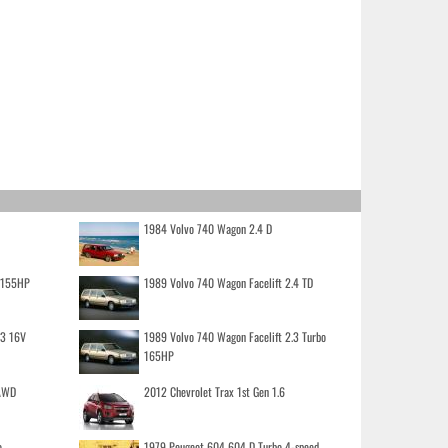
1984 Volvo 740 Wagon 2.4 D
o 155HP
1989 Volvo 740 Wagon Facelift 2.4 TD
.3 16V
1989 Volvo 740 Wagon Facelift 2.3 Turbo
165HP
 AWD
2012 Chevrolet Trax 1st Gen 1.6
o
1979 Peugeot 604 604 D Turbo 4-speed