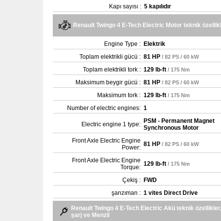
Kapı sayısı :
5 kapılıdır
Renault Twingo 4 E-Tech Electric Motor teknik özellik
Engine Type :
Elektrik
Toplam elektrikli gücü :
81 HP
/ 82 PS / 60 kW
Toplam elektrikli tork :
129 lb-ft
/ 175 Nm
Maksimum beygir gücü :
81 HP
/ 82 PS / 60 kW
Maksimum tork :
129 lb-ft
/ 175 Nm
Number of electric engines:
1
PSM - Permanent Magnet
Electric engine 1 type:
Synchronous Motor
Front Axle Electric Engine
81 HP
/ 82 PS / 60 kW
Power:
Front Axle Electric Engine
129 lb-ft
/ 175 Nm
Torque:
Çekiş :
FWD
şanzıman :
1 vites Direct Drive
Renault Twingo 4 E-Tech Electric Akü teknik özellikler
şarj ve Menzil