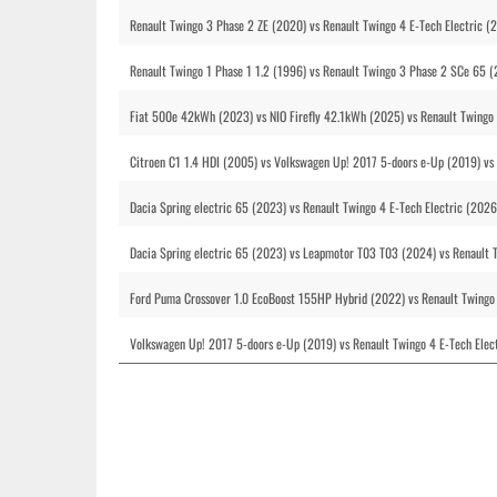
Renault Twingo 3 Phase 2 ZE (2020) vs Renault Twingo 4 E-Tech Electric (
Renault Twingo 1 Phase 1 1.2 (1996) vs Renault Twingo 3 Phase 2 SCe 65 (
Fiat 500e 42kWh (2023) vs NIO Firefly 42.1kWh (2025) vs Renault Twingo 
Citroen C1 1.4 HDI (2005) vs Volkswagen Up! 2017 5-doors e-Up (2019) vs 
Dacia Spring electric 65 (2023) vs Renault Twingo 4 E-Tech Electric (2026
Dacia Spring electric 65 (2023) vs Leapmotor T03 T03 (2024) vs Renault 
Ford Puma Crossover 1.0 EcoBoost 155HP Hybrid (2022) vs Renault Twingo 
Volkswagen Up! 2017 5-doors e-Up (2019) vs Renault Twingo 4 E-Tech Elec