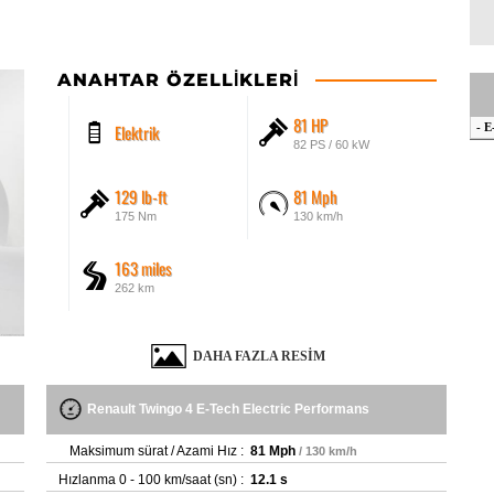
ANAHTAR ÖZELLIKLERI
81 HP
Elektrik
- E
82 PS / 60 kW
129 lb-ft
81 Mph
175 Nm
130 km/h
163 miles
262 km
DAHA FAZLA RESIM
Renault Twingo 4 E-Tech Electric Performans
Maksimum sürat / Azami Hız :
81 Mph
/ 130 km/h
Hızlanma 0 - 100 km/saat (sn) :
12.1 s