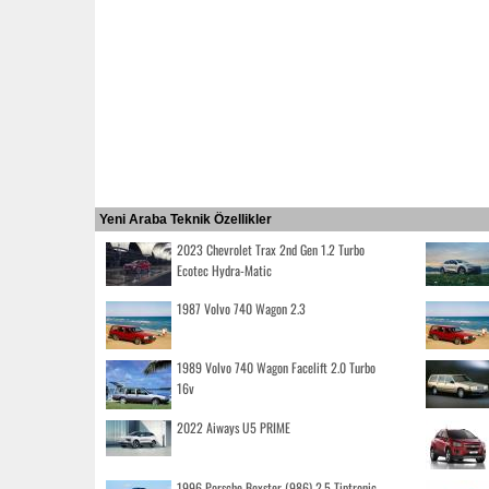
Yeni Araba Teknik Özellikler
2023 Chevrolet Trax 2nd Gen 1.2 Turbo
Ecotec Hydra-Matic
1987 Volvo 740 Wagon 2.3
1989 Volvo 740 Wagon Facelift 2.0 Turbo
16v
2022 Aiways U5 PRIME
1996 Porsche Boxster (986) 2.5 Tiptronic