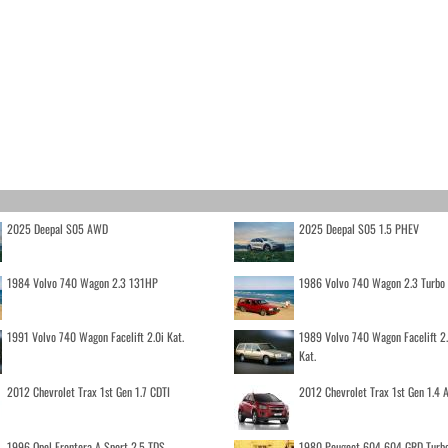
2025 Deepal S05 AWD
2025 Deepal S05 1.5 PHEV
1984 Volvo 740 Wagon 2.3 131HP
1986 Volvo 740 Wagon 2.3 Turb
1991 Volvo 740 Wagon Facelift 2.0i Kat.
1989 Volvo 740 Wagon Facelift 2
Kat.
2012 Chevrolet Trax 1st Gen 1.7 CDTI
2012 Chevrolet Trax 1st Gen 1.4
1996 Opel Frontera A Sport 2.5 TDS
1980 Peugeot 604 604 GRD Turb