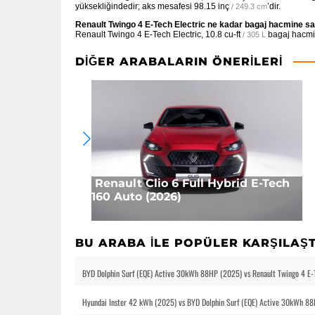
yüksekliğindedir; aks mesafesi
98.15 inç
’dir.
/ 249.3 cm
Renault Twingo 4 E-Tech Electric ne kadar bagaj hacmine sa
Renault Twingo 4 E-Tech Electric,
10.8 cu-ft
bagaj hacmi
/ 305 L
DIĞER ARABALARIN ÖNERILERI
Renault Clio 6 Full Hybrid E-Tech
160 Auto (2026)
BU ARABA ILE POPÜLER KARŞILAŞ
BYD Dolphin Surf (EQE) Active 30kWh 88HP (2025) vs Renault Twingo 4 E-
Hyundai Inster 42 kWh (2025) vs BYD Dolphin Surf (EQE) Active 30kWh 88