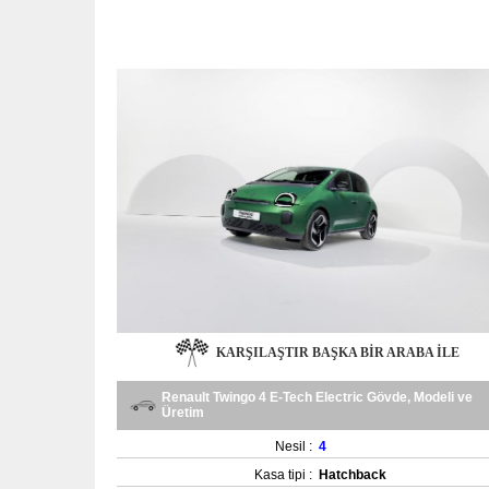
KARŞILAŞTIR BAŞKA BIR ARABA ILE
Renault Twingo 4 E-Tech Electric Gövde, Modeli ve
Üretim
Nesil :
4
Kasa tipi :
Hatchback