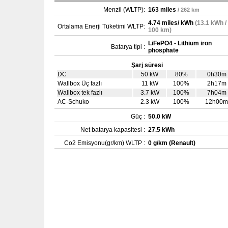
Menzil (WLTP):
163 miles
/ 262 km
4.74 miles/ kWh
(13.1 kWh /
Ortalama Enerji Tüketimi WLTP:
100 km)
LiFePO4 - Lithium iron
Batarya tipi :
phosphate
Şarj süresi
DC
50 kW
80%
0h30m
Wallbox Üç fazlı
11 kW
100%
2h17m
Wallbox tek fazlı
3.7 kW
100%
7h04m
AC-Schuko
2.3 kW
100%
12h00m
Güç :
50.0 kW
Net batarya kapasitesi :
27.5 kWh
Co2 Emisyonu(gr/km) WLTP :
0 g/km (Renault)