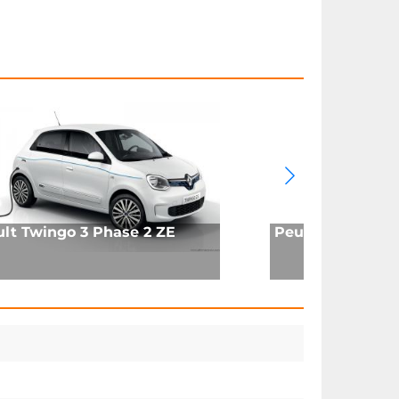
lt Twingo 3 Phase 2 ZE
Peugeot 104 ZS2 