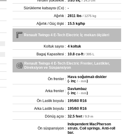
Yerden yükseklik :
5.63 inç
/ 14.3 cm
Sürükleme katsayısı (Cx) :
-
Ağırlık :
2811 lbs
/ 1275 kg
Ağırlık / Güç ilişki :
15.5 kg/hp
Renault Twingo 4 E-Tech Electric İç mekan ölçüleri
Koltuk sayısı :
4 koltuk
Bagaj Kapasitesi :
10.8 cu-ft
/ 305 L
Renault Twingo 4 E-Tech Electric Frenler, Lastikler,
Direksiyon ve Süspansiyon
Hava soğutmalı diskler
Ön frenler :
(
- inç
)
/ - mm
Davlumbaz
Arka frenler :
(
- inç
)
/ - mm
Ön Lastik boyutu :
195/60 R16
Arka Lastik boyutu :
195/60 R16
Dönüş açısı :
32.5 feet
/ 9.9 m
Independent MacPherson
Ön süspansiyon :
struts. Coil springs. Anti-roll
bar.