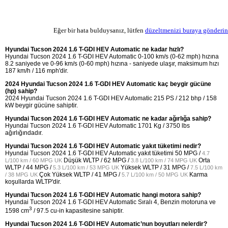
Eğer bir hata bulduysanız, lütfen
düzeltmenizi buraya gönderin
Hyundai Tucson 2024 1.6 T-GDI HEV Automatic ne kadar hızlı?
Hyundai Tucson 2024 1.6 T-GDI HEV Automatic 0-100 km/s (0-62 mph) hızına
8.2 saniyede ve 0-96 km/s (0-60 mph) hızına - saniyede ulaşır, maksimum hızı
187 km/h / 116 mph'dir.
2024 Hyundai Tucson 2024 1.6 T-GDI HEV Automatic kaç beygir gücüne
(hp) sahip?
2024 Hyundai Tucson 2024 1.6 T-GDI HEV Automatic 215 PS / 212 bhp / 158
kW beygir gücüne sahiptir.
Hyundai Tucson 2024 1.6 T-GDI HEV Automatic ne kadar ağırlığa sahip?
Hyundai Tucson 2024 1.6 T-GDI HEV Automatic 1701 Kg / 3750 lbs
ağırlığındadır.
Hyundai Tucson 2024 1.6 T-GDI HEV Automatic yakıt tüketimi nedir?
Hyundai Tucson 2024 1.6 T-GDI HEV Automatic yakıt tüketimi
50 MPG /
4.7
Düşük WLTP /
62 MPG /
Orta
L/100 km / 60 MPG UK
3.8 L/100 km / 74 MPG UK
WLTP /
44 MPG /
Yüksek WLTP /
31 MPG /
5.3 L/100 km / 53 MPG UK
7.5 L/100 km
Çok Yüksek WLTP /
41 MPG /
Karma
/ 38 MPG UK
5.7 L/100 km / 50 MPG UK
koşullarda WLTP'dir.
Hyundai Tucson 2024 1.6 T-GDI HEV Automatic hangi motora sahip?
Hyundai Tucson 2024 1.6 T-GDI HEV Automatic Sıralı 4, Benzin motoruna ve
3
1598 cm
/ 97.5 cu-in kapasitesine sahiptir.
Hyundai Tucson 2024 1.6 T-GDI HEV Automatic’nun boyutları nelerdir?