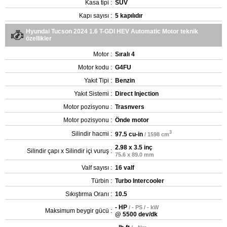
Kasa tipi :
SUV
Kapı sayısı :
5 kapılıdır
Hyundai Tucson 2024 1.6 T-GDI HEV Automatic Motor teknik
özellikler
Motor :
Sıralı 4
Motor kodu :
G4FU
Yakıt Tipi :
Benzin
Yakıt Sistemi :
Direct Injection
Motor pozisyonu :
Trasnvers
Motor pozisyonu :
Önde motor
3
Silindir hacmi :
97.5 cu-in
/ 1598 cm
2.98 x 3.5 inç
Silindir çapı x Silindir içi vuruş :
75.6 x 89.0 mm
Valf sayısı :
16 valf
Türbin :
Turbo Intercooler
Sıkıştırma Oranı :
10.5
- HP
/ - PS / - kW
Maksimum beygir gücü :
@ 5500 dev/dk