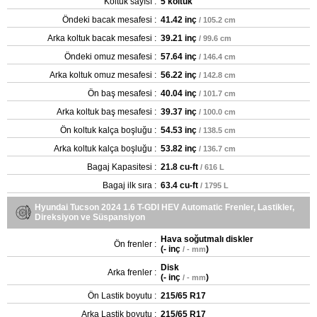
Koltuk sayısı :
5 koltuk
Öndeki bacak mesafesi :
41.42 inç
/ 105.2 cm
Arka koltuk bacak mesafesi :
39.21 inç
/ 99.6 cm
Öndeki omuz mesafesi :
57.64 inç
/ 146.4 cm
Arka koltuk omuz mesafesi :
56.22 inç
/ 142.8 cm
Ön baş mesafesi :
40.04 inç
/ 101.7 cm
Arka koltuk baş mesafesi :
39.37 inç
/ 100.0 cm
Ön koltuk kalça boşluğu :
54.53 inç
/ 138.5 cm
Arka koltuk kalça boşluğu :
53.82 inç
/ 136.7 cm
Bagaj Kapasitesi :
21.8 cu-ft
/ 616 L
Bagaj ilk sıra :
63.4 cu-ft
/ 1795 L
Hyundai Tucson 2024 1.6 T-GDI HEV Automatic Frenler, Lastikler,
Direksiyon ve Süspansiyon
Hava soğutmalı diskler
Ön frenler :
(
- inç
)
/ - mm
Disk
Arka frenler :
(
- inç
)
/ - mm
Ön Lastik boyutu :
215/65 R17
Arka Lastik boyutu :
215/65 R17