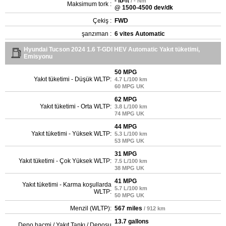
- lb-ft
/ - Nm
Maksimum tork :
@ 1500-4500 dev/dk
Çekiş :
FWD
şanzıman :
6 vites Automatic
Hyundai Tucson 2024 1.6 T-GDI HEV Automatic Yakıt tüketimi,
Emisyonu
50 MPG
Yakıt tüketimi - Düşük WLTP:
4.7 L/100 km
60 MPG UK
62 MPG
Yakıt tüketimi - Orta WLTP:
3.8 L/100 km
74 MPG UK
44 MPG
Yakıt tüketimi - Yüksek WLTP:
5.3 L/100 km
53 MPG UK
31 MPG
Yakıt tüketimi - Çok Yüksek WLTP:
7.5 L/100 km
38 MPG UK
41 MPG
Yakıt tüketimi - Karma koşullarda
5.7 L/100 km
WLTP:
50 MPG UK
Menzil (WLTP):
567 miles
/ 912 km
13.7 gallons
Depo hacmi / Yakıt Tankı / Deposu