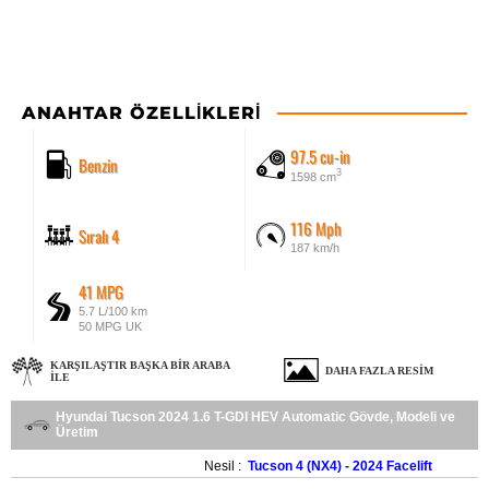
ANAHTAR ÖZELLIKLERI
97.5 cu-in
Benzin
3
1598 cm
116 Mph
Sıralı 4
187 km/h
41 MPG
5.7 L/100 km
50 MPG UK
KARŞILAŞTIR BAŞKA BIR ARABA
DAHA FAZLA RESIM
ILE
Hyundai Tucson 2024 1.6 T-GDI HEV Automatic Gövde, Modeli ve
Üretim
Nesil :
Tucson 4 (NX4) - 2024 Facelift