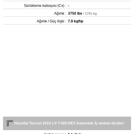
Sürükleme katsayısı (Cx) :
-
Ağırlık :
3750 lbs
/ 1701 kg
Ağırlık / Güç ilişki :
7.9 kg/hp
Hyundai Tucson 2024 1.6 T-GDI HEV Automatic İç mekan ölçüleri