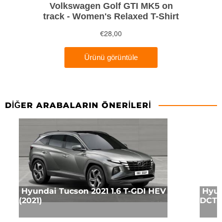
DIĞER ARABALARIN ÖNERILERI
Hyundai Tucson 2021 1.6 T-GDI HEV
Hyun
(2021)
DCT (