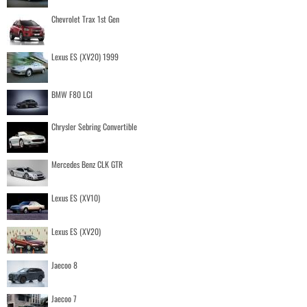
Chevrolet Trax 1st Gen
Lexus ES (XV20) 1999
BMW F80 LCI
Chrysler Sebring Convertible
Mercedes Benz CLK GTR
Lexus ES (XV10)
Lexus ES (XV20)
Jaecoo 8
Jaecoo 7