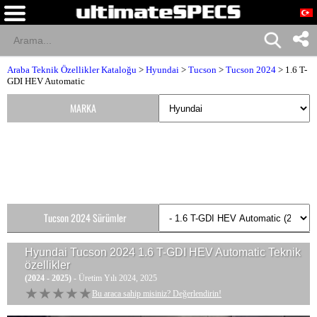
Araba Teknik Özellikler Kataloğu
>
Hyundai
>
Tucson
>
Tucson 2024
> 1.6 T-
GDI HEV Automatic
MARKA
Tucson 2024 Sürümler
Hyundai Tucson 2024 1.6 T-GDI HEV Automatic
Teknik
özellikler
(2024 - 2025)
- Üretim Yılı 2024, 2025
★★★★★
★★★★★
Bu araca sahip misiniz? Değerlendirin!