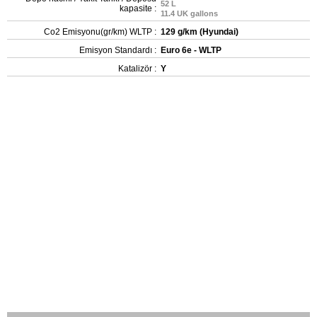
52 L
kapasite :
11.4 UK gallons
Co2 Emisyonu(gr/km) WLTP :
129 g/km (Hyundai)
Emisyon Standardı :
Euro 6e - WLTP
Katalizör :
Y