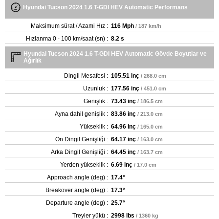
Hyundai Tucson 2024 1.6 T-GDI HEV Automatic Performans
Maksimum sürat / Azami Hız :
116 Mph
/ 187 km/h
Hızlanma 0 - 100 km/saat (sn) :
8.2 s
Hyundai Tucson 2024 1.6 T-GDI HEV Automatic Gövde Boyutlar ve
Ağırlık
Dingil Mesafesi :
105.51 inç
/ 268.0 cm
Uzunluk :
177.56 inç
/ 451.0 cm
Genişlik :
73.43 inç
/ 186.5 cm
Ayna dahil genişlik :
83.86 inç
/ 213.0 cm
Yükseklik :
64.96 inç
/ 165.0 cm
Ön Dingil Genişliği :
64.17 inç
/ 163.0 cm
Arka Dingil Genişliği :
64.45 inç
/ 163.7 cm
Yerden yükseklik :
6.69 inç
/ 17.0 cm
Approach angle (deg) :
17.4°
Breakover angle (deg) :
17.3°
Departure angle (deg) :
25.7°
Treyler yükü :
2998 lbs
/ 1360 kg