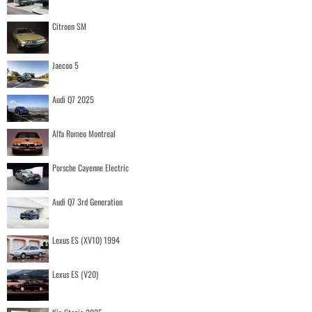
Citroen SM
Jaecoo 5
Audi Q7 2025
Alfa Romeo Montreal
Porsche Cayenne Electric
Audi Q7 3rd Generation
Lexus ES (XV10) 1994
Lexus ES (V20)