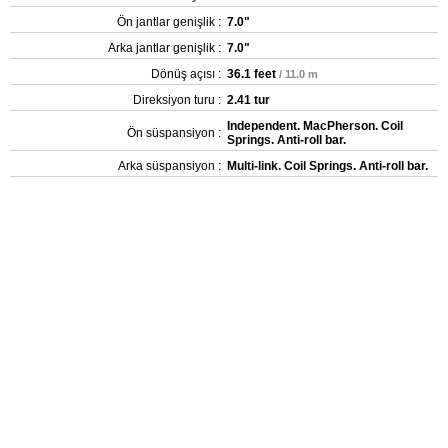
Ön jantlar genişlik :
7.0"
Arka jantlar genişlik :
7.0"
Dönüş açısı :
36.1 feet
/ 11.0 m
Direksiyon turu :
2.41 tur
Independent. MacPherson. Coil
Ön süspansiyon :
Springs. Anti-roll bar.
Arka süspansiyon :
Multi-link. Coil Springs. Anti-roll bar.