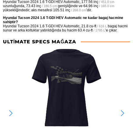
Hyundai Tucson 2024 1.6 T-GDI HEV Automatic,
177.56 inç
/ 451.0 cm
uzunluğunda,
73.43 inç
genişliğinde ve
64.96 inç
/ 186.5 cm
/ 165.0 cm
yüksekliğindedir; aks mesafesi
105.51 inç
’dir.
/ 268.0 cm
Hyundai Tucson 2024 1.6 T-GDI HEV Automatic ne kadar bagaj hacmine
sahiptir?
Hyundai Tucson 2024 1.6 T-GDI HEV Automatic,
21.8 cu-ft
bagaj hacmi
/ 616 L
sunar ve arka koltuklar yatırıldığında bu hacim
63.4 cu-ft
’e çıkar.
/ 1795 L
ULTIMATE SPECS MAĞAZA