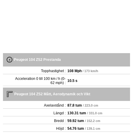
Peugeot 104 ZS2 Prestanda
Topphastighet :
108 Mph
/ 173 km/h
Acceleration 0 till 100 km / h (0-
10.5 s
62 mph) :
Peugeot 104 ZS2 Mått, Aerodynamik och Vikt
Axelavstånd :
87.8 tum
/ 223.0 cm
Längd :
130.31 tum
/ 331.0 cm
Bredd :
59.92 tum
/ 152.2 cm
Höjd :
54.76 tum
/ 139.1 cm