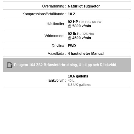
Överladdning :
Naturligt sugmotor
Kompressionsförhållande :
10.2
92 HP
/ 93 PS / 68 kW
Hästkrafter :
@ 5800 v/min
92 lb-ft
/ 125 Nm
Vridmoment :
@ 4500 v/min
Drivlina :
FWD
Växellåda :
4 hastigheter Manual
Peugeot 104 ZS2 Bränsleförbrukning, Utsläpp och Räckvidd
10.6 gallons
Tankvolym :
40 L
8.8 UK gallons