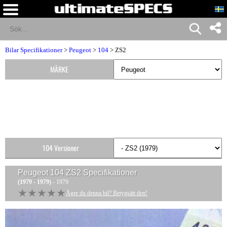
Bilar Specifikationer
>
Peugeot
>
104
> ZS2
MÄRKE
104 Versioner
Peugeot 104 ZS2
Specifikationer
(1979 - 1979)
- 1979
★★★★★
★★★★★
Äger du denna bil? Betygsätt den!