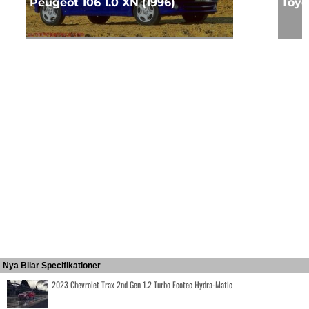
Peugeot 106 1.0 XN (1996)
Toyo
Nya Bilar Specifikationer
2023 Chevrolet Trax 2nd Gen 1.2 Turbo Ecotec Hydra-Matic