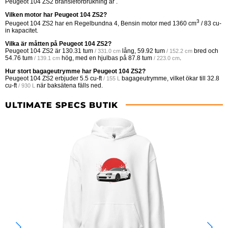
Peugeot 104 ZS2 bränsleförbrukning är .
Vilken motor har Peugeot 104 ZS2?
3
Peugeot 104 ZS2 har en Regelbundna 4, Bensin motor med 1360 cm
/ 83 cu-
in kapacitet.
Vilka är måtten på Peugeot 104 ZS2?
Peugeot 104 ZS2 är
130.31 tum
lång,
59.92 tum
bred och
/ 331.0 cm
/ 152.2 cm
54.76 tum
hög, med en hjulbas på
87.8 tum
.
/ 139.1 cm
/ 223.0 cm
Hur stort bagageutrymme har Peugeot 104 ZS2?
Peugeot 104 ZS2 erbjuder
5.5 cu-ft
bagageutrymme, vilket ökar till
32.8
/ 155 L
cu-ft
när baksätena fälls ned.
/ 930 L
ULTIMATE SPECS BUTIK