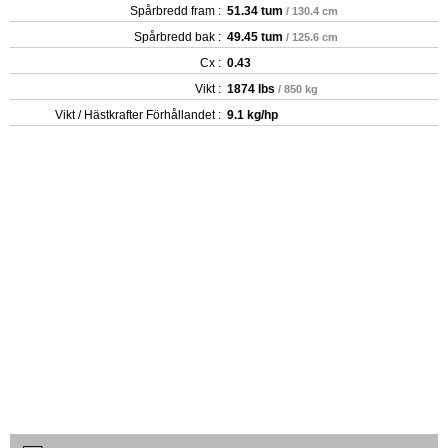
Spårbredd fram :
51.34 tum
/ 130.4 cm
Spårbredd bak :
49.45 tum
/ 125.6 cm
Cx :
0.43
Vikt :
1874 lbs
/ 850 kg
Vikt / Hästkrafter Förhållandet :
9.1 kg/hp