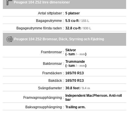
Peugeot 104 ZS2 Inre dimensioner
Antal sittplatser :
5 platser
Bagageutrymme :
5.5 cu-ft
/ 155 L
Bagageutrymme första raden :
32.8 cu-ft
/ 930 L
Peugeot 104 ZS2 Bromsar, Däck, Styrning och Fjädring
Skivor
Frambromsar :
(
- tum
)
/ - mm
Trummande
Bakbromsar :
(
- tum
)
/ - mm
Framdäcken :
165/70 R13
Bakdäck :
165/70 R13
Svängdiameter :
30.8 feet
/ 9.4 m
Independent MacPherson. Anti-roll
Framvagnsupphängning :
bar
Bakvagnsupphängning :
Trailing arm.