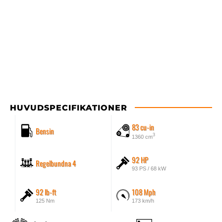
HUVUDSPECIFIKATIONER
83 cu-in
Bensin
3
1360 cm
92 HP
Regelbundna 4
93 PS / 68 kW
92 lb-ft
108 Mph
125 Nm
173 km/h