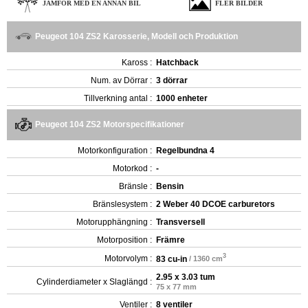
JÄMFÖR MED EN ANNAN BIL
FLER BILDER
Peugeot 104 ZS2 Karosserie, Modell och Produktion
Kaross :
Hatchback
Num. av Dörrar :
3 dörrar
Tillverkning antal :
1000 enheter
Peugeot 104 ZS2 Motorspecifikationer
Motorkonfiguration :
Regelbundna 4
Motorkod :
-
Bränsle :
Bensin
Bränslesystem :
2 Weber 40 DCOE carburetors
Motorupphängning :
Transversell
Motorposition :
Främre
3
Motorvolym :
83 cu-in
/ 1360 cm
2.95 x 3.03 tum
Cylinderdiameter x Slaglängd :
75 x 77 mm
Ventiler :
8 ventiler