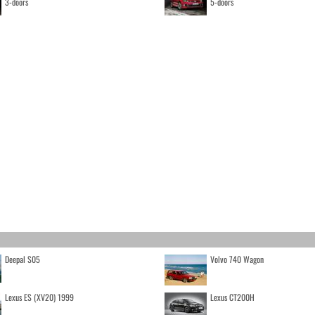
3-doors
5-doors
Deepal S05
Volvo 740 Wagon
Lexus ES (XV20) 1999
Lexus CT200H