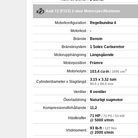
Audi 72 (F103) 2-door Motorspecifikationer
Motorkonfiguration :
Regelbundna 4
Motorkod :
-
Bränsle :
Bensin
Bränslesystem :
1 Solex Carburettor
Motorupphängning :
Längsgående
Motorposition :
Främre
3
Motorvolym :
103.4 cu-in
/ 1695 cm
3.15 x 3.32 tum
Cylinderdiameter x Slaglängd :
80.0 x 84.4 mm
Ventiler :
8 ventiler
Överladdning :
Naturligt sugmotor
Kompressionsförhållande :
11.2
71 HP
/ 72 PS / 53 kW
Hästkrafter :
@ 5000 v/min
93 lb-ft
/ 127 Nm
Vridmoment :
@ 2000 v/min