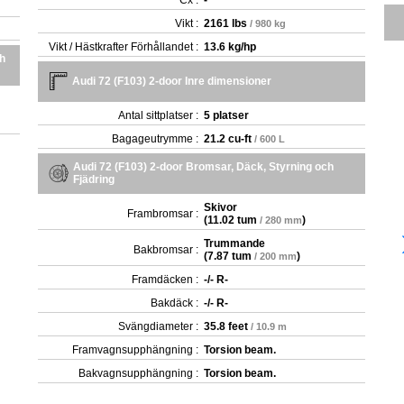
Cx :
-
Vikt :
2161 lbs
/ 980 kg
Vikt / Hästkrafter Förhållandet :
13.6 kg/hp
ch
Audi 72 (F103) 2-door Inre dimensioner
Antal sittplatser :
5 platser
Bagageutrymme :
21.2 cu-ft
/ 600 L
Audi 72 (F103) 2-door Bromsar, Däck, Styrning och
Fjädring
Skivor
Frambromsar :
(
11.02 tum
)
/ 280 mm
Trummande
Bakbromsar :
(
7.87 tum
)
/ 200 mm
Framdäcken :
-/- R-
Bakdäck :
-/- R-
Svängdiameter :
35.8 feet
/ 10.9 m
Framvagnsupphängning :
Torsion beam.
Bakvagnsupphängning :
Torsion beam.