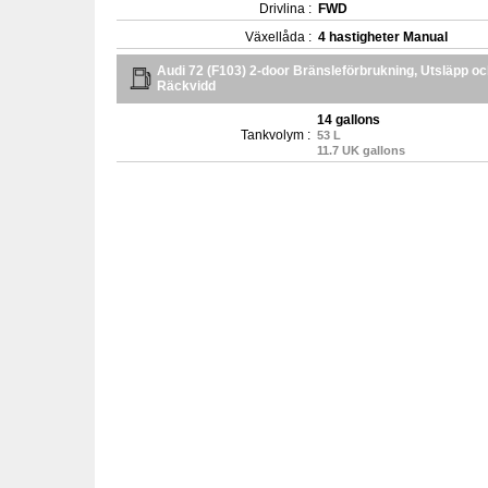
Drivlina :
FWD
Växellåda :
4 hastigheter Manual
Audi 72 (F103) 2-door Bränsleförbrukning, Utsläpp o
Räckvidd
14 gallons
Tankvolym :
53 L
11.7 UK gallons