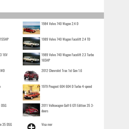
1984 Volvo 740 Wagon 2.4 D
o 155HP
1989 Volvo 740 Wagon Facelift 2.4 TD
.3 16V
1989 Volvo 740 Wagon Facelift 2.3 Turbo
165HP
 AWD
2012 Chevrolet Trax 1st Gen 1.6
o
1979 Peugeot 604 604 D Turbo 4-speed
I DSG
2011 Volkswagen Golf 6 GTI Edition 35 3-
doors
on 35 DSG
Visa mer