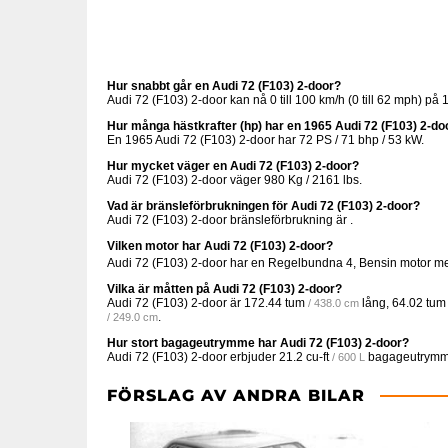
Hur snabbt går en Audi 72 (F103) 2-door?
Audi 72 (F103) 2-door kan nå 0 till 100 km/h (0 till 62 mph) p
Hur många hästkrafter (hp) har en 1965 Audi 72 (F103) 2-do
En 1965 Audi 72 (F103) 2-door har 72 PS / 71 bhp / 53 kW.
Hur mycket väger en Audi 72 (F103) 2-door?
Audi 72 (F103) 2-door väger 980 Kg / 2161 lbs.
Vad är bränsleförbrukningen för Audi 72 (F103) 2-door?
Audi 72 (F103) 2-door bränsleförbrukning är .
Vilken motor har Audi 72 (F103) 2-door?
Audi 72 (F103) 2-door har en Regelbundna 4, Bensin motor 
Vilka är måtten på Audi 72 (F103) 2-door?
Audi 72 (F103) 2-door är
172.44 tum
lång,
64.02 tum
/ 438.0 cm
.
/ 249.0 cm
Hur stort bagageutrymme har Audi 72 (F103) 2-door?
Audi 72 (F103) 2-door erbjuder
21.2 cu-ft
bagageutrymm
/ 600 L
FÖRSLAG AV ANDRA BILAR