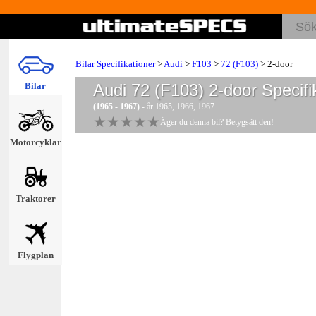
Bilar Specifikationer
>
Audi
>
F103
>
72 (F103)
> 2-door
Bilar
Audi 72 (F103) 2-door
Specifi
(1965 - 1967)
- år 1965, 1966, 1967
★★★★★
★★★★★
Äger du denna bil? Betygsätt den!
Motorcyklar
Traktorer
Flygplan