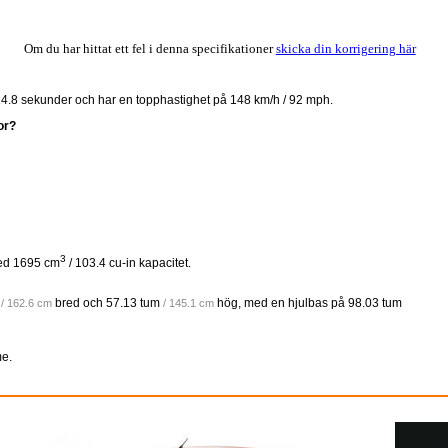
Om du har hittat ett fel i denna specifikationer
skicka din korrigering här
å 14.8 sekunder och har en topphastighet på 148 km/h / 92 mph.
or?
3
med 1695 cm
/ 103.4 cu-in kapacitet.
bred och
57.13 tum
hög, med en hjulbas på
98.03 tum
/ 162.6 cm
/ 145.1 cm
e.