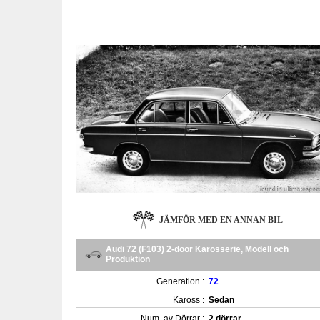
JÄMFÖR MED EN ANNAN BIL
Audi 72 (F103) 2-door Karosserie, Modell och
Produktion
Generation :
72
Kaross :
Sedan
Num. av Dörrar :
2 dörrar