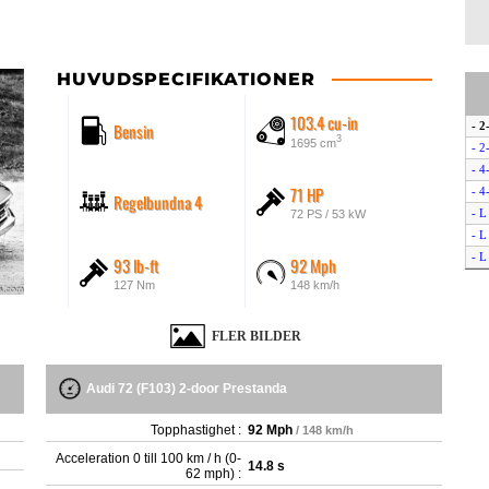
HUVUDSPECIFIKATIONER
103.4 cu-in
Bensin
- 2
3
1695 cm
- 2
- 4
71 HP
- 4
Regelbundna 4
- L
72 PS / 53 kW
- L
- L
93 lb-ft
92 Mph
- L
127 Nm
148 km/h
FLER BILDER
Audi 72 (F103) 2-door Prestanda
Topphastighet :
92 Mph
/ 148 km/h
Acceleration 0 till 100 km / h (0-
14.8 s
62 mph) :