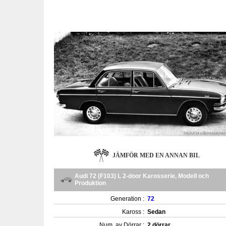
JÄMFÖR MED EN ANNAN BIL
Audi 72 (F103) L 2-door Karosserie, Modell och
Produktion
Generation :
72
Kaross :
Sedan
Num. av Dörrar :
2 dörrar