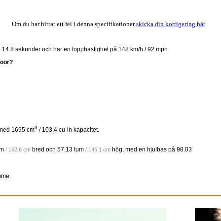
Om du har hittat ett fel i denna specifikationer
skicka din korrigering här
 på 14.8 sekunder och har en topphastighet på 148 km/h / 92 mph.
door?
3
 med 1695 cm
/ 103.4 cu-in kapacitet.
um
bred och
57.13 tum
hög, med en hjulbas på
98.03
/ 162.6 cm
/ 145.1 cm
mme.