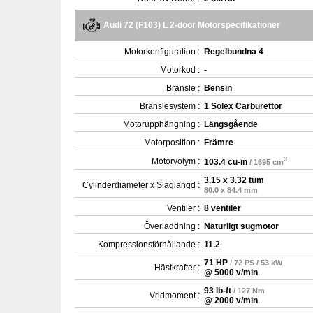
Audi 72 (F103) L 2-door Motorspecifikationer
Motorkonfiguration :
Regelbundna 4
Motorkod :
-
Bränsle :
Bensin
Bränslesystem :
1 Solex Carburettor
Motorupphängning :
Längsgående
Motorposition :
Främre
3
Motorvolym :
103.4 cu-in
/ 1695 cm
3.15 x 3.32 tum
Cylinderdiameter x Slaglängd :
80.0 x 84.4 mm
Ventiler :
8 ventiler
Överladdning :
Naturligt sugmotor
Kompressionsförhållande :
11.2
71 HP
/ 72 PS / 53 kW
Hästkrafter :
@ 5000 v/min
93 lb-ft
/ 127 Nm
Vridmoment :
@ 2000 v/min