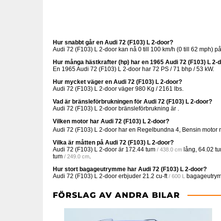
Hur snabbt går en Audi 72 (F103) L 2-door?
Audi 72 (F103) L 2-door kan nå 0 till 100 km/h (0 till 62 mph)
Hur många hästkrafter (hp) har en 1965 Audi 72 (F103) L 2-
En 1965 Audi 72 (F103) L 2-door har 72 PS / 71 bhp / 53 kW.
Hur mycket väger en Audi 72 (F103) L 2-door?
Audi 72 (F103) L 2-door väger 980 Kg / 2161 lbs.
Vad är bränsleförbrukningen för Audi 72 (F103) L 2-door?
Audi 72 (F103) L 2-door bränsleförbrukning är .
Vilken motor har Audi 72 (F103) L 2-door?
Audi 72 (F103) L 2-door har en Regelbundna 4, Bensin motor
Vilka är måtten på Audi 72 (F103) L 2-door?
Audi 72 (F103) L 2-door är
172.44 tum
lång,
64.02 t
/ 438.0 cm
tum
.
/ 249.0 cm
Hur stort bagageutrymme har Audi 72 (F103) L 2-door?
Audi 72 (F103) L 2-door erbjuder
21.2 cu-ft
bagageutry
/ 600 L
FÖRSLAG AV ANDRA BILAR