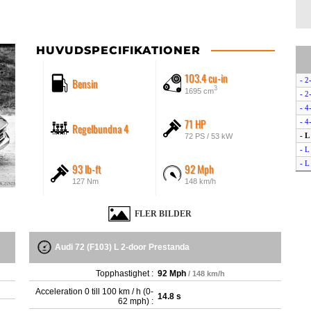
HUVUDSPECIFIKATIONER
103.4 cu-in
Bensin
- 2
3
1695 cm
- 2
- 4
71 HP
- 4
Regelbundna 4
- L
72 PS / 53 kW
- L
- L
93 lb-ft
92 Mph
- L
127 Nm
148 km/h
FLER BILDER
Audi 72 (F103) L 2-door Prestanda
Topphastighet :
92 Mph
/ 148 km/h
Acceleration 0 till 100 km / h (0-
14.8 s
62 mph) :