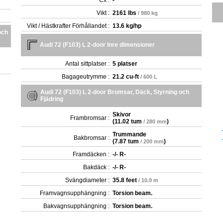
Cx :
-
Vikt :
2161 lbs
/ 980 kg
Vikt / Hästkrafter Förhållandet :
13.6 kg/hp
och
Audi 72 (F103) L 2-door Inre dimensioner
Antal sittplatser :
5 platser
Bagageutrymme :
21.2 cu-ft
/ 600 L
Audi 72 (F103) L 2-door Bromsar, Däck, Styrning och
Fjädring
Skivor
Frambromsar :
(
11.02 tum
)
/ 280 mm
Trummande
Bakbromsar :
(
7.87 tum
)
/ 200 mm
Framdäcken :
-/- R-
Bakdäck :
-/- R-
Svängdiameter :
35.8 feet
/ 10.9 m
Framvagnsupphängning :
Torsion beam.
Bakvagnsupphängning :
Torsion beam.