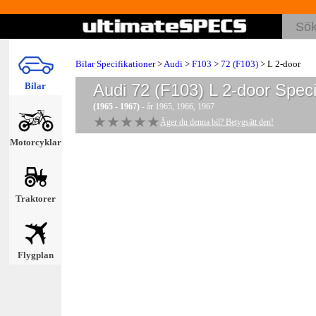
Bilar Specifikationer
>
Audi
>
F103
>
72 (F103)
> L 2-door
Bilar
Audi 72 (F103) L 2-door
Specif
(1965 - 1967)
- år 1965, 1966, 1967
★★★★★
★★★★★
Äger du denna bil? Betygsätt den!
Motorcyklar
Traktorer
Flygplan