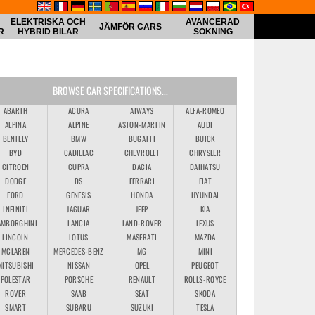
ELEKTRISKA OCH
AVANCERAD
JÄMFÖR CARS
R
HYBRID BILAR
SÖKNING
BROWSE CAR SPECIFICATIONS...
ABARTH
ACURA
AIWAYS
ALFA-ROMEO
ALPINA
ALPINE
ASTON-MARTIN
AUDI
BENTLEY
BMW
BUGATTI
BUICK
BYD
CADILLAC
CHEVROLET
CHRYSLER
CITROEN
CUPRA
DACIA
DAIHATSU
DODGE
DS
FERRARI
FIAT
FORD
GENESIS
HONDA
HYUNDAI
INFINITI
JAGUAR
JEEP
KIA
AMBORGHINI
LANCIA
LAND-ROVER
LEXUS
LINCOLN
LOTUS
MASERATI
MAZDA
MCLAREN
MERCEDES-BENZ
MG
MINI
MITSUBISHI
NISSAN
OPEL
PEUGEOT
POLESTAR
PORSCHE
RENAULT
ROLLS-ROYCE
ROVER
SAAB
SEAT
SKODA
SMART
SUBARU
SUZUKI
TESLA