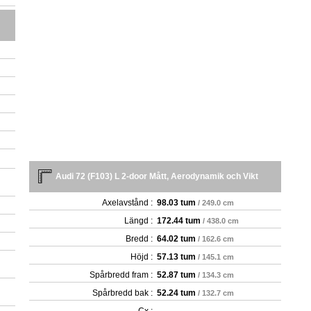
Audi 72 (F103) L 2-door Mått, Aerodynamik och Vikt
Axelavstånd :
98.03 tum
/ 249.0 cm
Längd :
172.44 tum
/ 438.0 cm
Bredd :
64.02 tum
/ 162.6 cm
Höjd :
57.13 tum
/ 145.1 cm
Spårbredd fram :
52.87 tum
/ 134.3 cm
Spårbredd bak :
52.24 tum
/ 132.7 cm