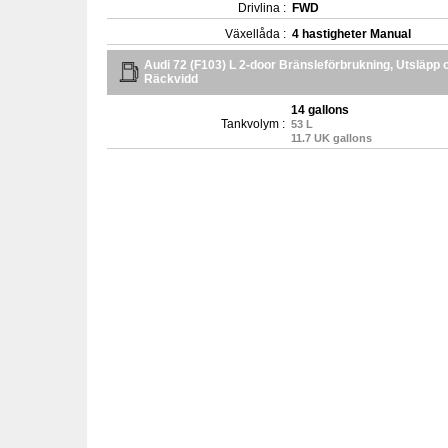
Drivlina :
FWD
Växellåda :
4 hastigheter Manual
Audi 72 (F103) L 2-door Bränsleförbrukning, Utsläpp 
Räckvidd
14 gallons
Tankvolym :
53 L
11.7 UK gallons